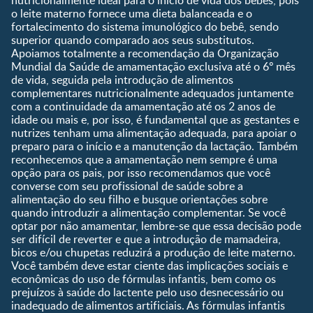
nutricionalmente ideal para o início de vida dos bebês, pois
Ser Mãe e Pai
o leite materno fornece uma dieta balanceada e o
Shopping
0 a 5 meses
fortalecimento do sistema imunológico do bebê, sendo
Nutrição, Alimentação e
Compre Agora
6 a 8 meses
superior quando comparado aos seus substitutos.
Saúde
Apoiamos totalmente a recomendação da Organização
9 a 12 meses
Mundial da Saúde de amamentação exclusiva até o 6º mês
1 a 3 anos
de vida, seguida pela introdução de alimentos
Pré-escolar
complementares nutricionalmente adequados juntamente
com a continuidade da amamentação até os 2 anos de
Ferramentas
idade ou mais e, por isso, é fundamental que as gestantes e
nutrizes tenham uma alimentação adequada, para apoiar o
Quando eu ficarei fértil?
preparo para o início e a manutenção da lactação. Também
Que dia meu bebê vai
reconhecemos que a amamentação nem sempre é uma
nascer?
opção para os pais, por isso recomendamos que você
converse com seu profissional de saúde sobre a
Guia de Nomes para Bebê
alimentação do seu filho e busque orientações sobre
Calendário de semanas de
quando introduzir a alimentação complementar. Se você
gravidez
optar por não amamentar, lembre-se que essa decisão pode
Calculadora de cor dos
ser difícil de reverter e que a introdução de mamadeira,
olhos
bicos e/ou chupetas reduzirá a produção de leite materno.
Você também deve estar ciente das implicações sociais e
Curva de crescimento do
econômicas do uso de fórmulas infantis, bem como os
bebê
prejuízos à saúde do lactente pelo uso desnecessário ou
Planeta dos Pais
inadequado de alimentos artificiais. As fórmulas infantis