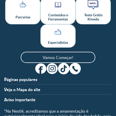
Conteúdos e
Teste Grátis
Parcerias
Ferramentas
Kinedu
Especialistas
Vamos Começar!
Páginas populares
Apoio
Clube
Veja o Mapa do site
FAQ
Clube Nestlé FamilyNes
Fases
Temas
Nossos Artigos
Faça Login/Cadastre-se
Aviso importante
Pré-Concepção
Vida em Família
Parceiros
Gravidez
Crescimento e
“Na Nestlé, acreditamos que a amamentação é
Fale conosco
Desenvolvimento
Pós-Parto