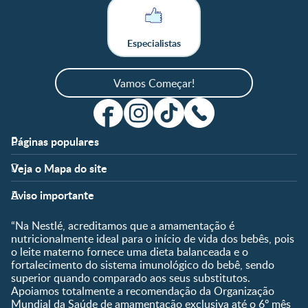
Especialistas
Vamos Começar!
Páginas populares
Apoio
Clube
Veja o Mapa do site
FAQ
Clube Nestlé FamilyNes
Fases
Temas
Nossos Artigos
Faça Login/Cadastre-se
Aviso importante
Pré-Concepção
Vida em Família
Parceiros
Gravidez
Crescimento e
“Na Nestlé, acreditamos que a amamentação é
Fale conosco
Desenvolvimento
Pós-Parto
nutricionalmente ideal para o início de vida dos bebês, pois
Ser Mãe e Pai
o leite materno fornece uma dieta balanceada e o
Shopping
0 a 5 meses
fortalecimento do sistema imunológico do bebê, sendo
Nutrição, Alimentação e
Compre Agora
6 a 8 meses
superior quando comparado aos seus substitutos.
Saúde
Apoiamos totalmente a recomendação da Organização
9 a 12 meses
Mundial da Saúde de amamentação exclusiva até o 6º mês