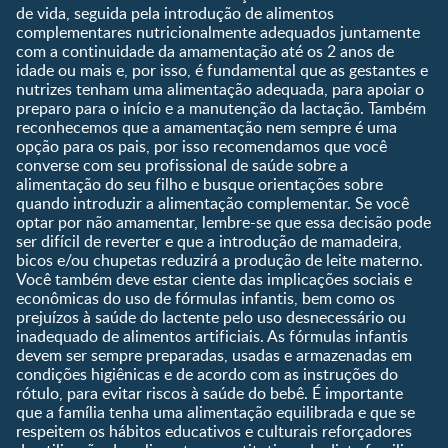
1 a 3 anos
de vida, seguida pela introdução de alimentos
Pré-escolar
complementares nutricionalmente adequados juntamente
com a continuidade da amamentação até os 2 anos de
Ferramentas
idade ou mais e, por isso, é fundamental que as gestantes e
nutrizes tenham uma alimentação adequada, para apoiar o
Quando eu ficarei fértil?
preparo para o início e a manutenção da lactação. Também
Que dia meu bebê vai
reconhecemos que a amamentação nem sempre é uma
nascer?
opção para os pais, por isso recomendamos que você
converse com seu profissional de saúde sobre a
Guia de Nomes para Bebê
alimentação do seu filho e busque orientações sobre
Calendário de semanas de
quando introduzir a alimentação complementar. Se você
gravidez
optar por não amamentar, lembre-se que essa decisão pode
Calculadora de cor dos
ser difícil de reverter e que a introdução de mamadeira,
olhos
bicos e/ou chupetas reduzirá a produção de leite materno.
Você também deve estar ciente das implicações sociais e
Curva de crescimento do
econômicas do uso de fórmulas infantis, bem como os
bebê
prejuízos à saúde do lactente pelo uso desnecessário ou
Planeta dos Pais
inadequado de alimentos artificiais. As fórmulas infantis
devem ser sempre preparadas, usadas e armazenadas em
Receitas
condições higiênicas e de acordo com as instruções do
rótulo, para evitar riscos à saúde do bebê. É importante
que a família tenha uma alimentação equilibrada e que se
respeitem os hábitos educativos e culturais reforçadores