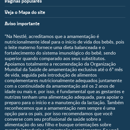
Páginas populares
Apoio
Clube
Veja o Mapa do site
FAQ
Clube Nestlé FamilyNes
Fases
Temas
Nossos Artigos
Faça Login/Cadastre-se
Aviso importante
Pré-Concepção
Vida em Família
Parceiros
Gravidez
Crescimento e
“Na Nestlé, acreditamos que a amamentação é
Fale conosco
Desenvolvimento
Pós-Parto
nutricionalmente ideal para o início de vida dos bebês, pois
Ser Mãe e Pai
o leite materno fornece uma dieta balanceada e o
Shopping
0 a 5 meses
fortalecimento do sistema imunológico do bebê, sendo
Nutrição, Alimentação e
Compre Agora
6 a 8 meses
superior quando comparado aos seus substitutos.
Saúde
Apoiamos totalmente a recomendação da Organização
9 a 12 meses
Mundial da Saúde de amamentação exclusiva até o 6º mês
1 a 3 anos
de vida, seguida pela introdução de alimentos
Pré-escolar
complementares nutricionalmente adequados juntamente
com a continuidade da amamentação até os 2 anos de
Ferramentas
idade ou mais e, por isso, é fundamental que as gestantes e
nutrizes tenham uma alimentação adequada, para apoiar o
Quando eu ficarei fértil?
preparo para o início e a manutenção da lactação. Também
Que dia meu bebê vai
reconhecemos que a amamentação nem sempre é uma
nascer?
opção para os pais, por isso recomendamos que você
converse com seu profissional de saúde sobre a
Guia de Nomes para Bebê
alimentação do seu filho e busque orientações sobre
Calendário de semanas de
quando introduzir a alimentação complementar. Se você