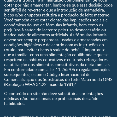
gravidez
optar por não amamentar, lembre-se que essa decisão pode
Calculadora de cor dos
ser difícil de reverter e que a introdução de mamadeira,
olhos
bicos e/ou chupetas reduzirá a produção de leite materno.
Você também deve estar ciente das implicações sociais e
Curva de crescimento do
econômicas do uso de fórmulas infantis, bem como os
bebê
prejuízos à saúde do lactente pelo uso desnecessário ou
Planeta dos Pais
inadequado de alimentos artificiais. As fórmulas infantis
devem ser sempre preparadas, usadas e armazenadas em
Receitas
condições higiênicas e de acordo com as instruções do
rótulo, para evitar riscos à saúde do bebê. É importante
que a família tenha uma alimentação equilibrada e que se
respeitem os hábitos educativos e culturais reforçadores
da utilização dos alimentos constitutivos da dieta familiar.
Em conformidade com a Lei 11.265/06 e regulamentações
subsequentes; e com o Código Internacional de
Comercialização dos Substitutos do Leite Materno da OMS
(Resolução WHA 34:22, maio de 1981).”
O conteúdo do site não deve substituir as orientações
médicas e/ou nutricionais de profissionais de saúde
habilitados.