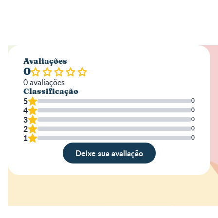
Avaliações
0
0
avaliações
Classificação
5
0
4
0
3
0
2
0
1
0
Deixe sua avaliação
Avaliação
Nome