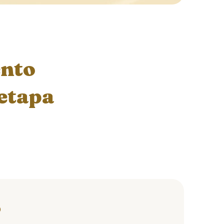
ento
 etapa
o