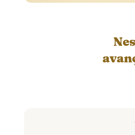
Nes
avanç