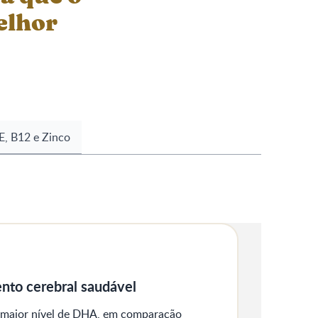
elhor
E, B12 e Zinco​
nto cerebral saudável
maior nível de DHA, em comparação