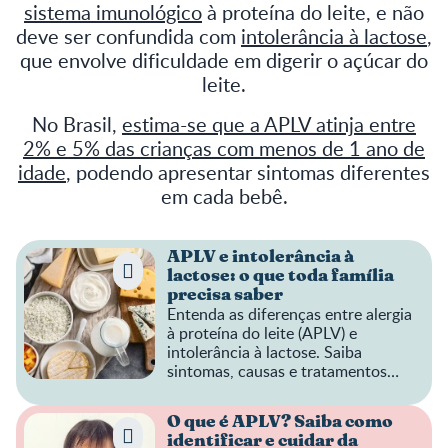
sistema imunológico
à proteína do leite, e não
deve ser confundida com
intolerância à lactose
,
que envolve dificuldade em digerir o açúcar do
leite.
No Brasil,
estima-se que a APLV atinja entre
2% e 5% das crianças com menos de 1 ano de
idade
, podendo apresentar sintomas diferentes
em cada bebê.
APLV e intolerância à
lactose: o que toda família
precisa saber
Entenda as diferenças entre alergia
à proteína do leite (APLV) e
intolerância à lactose. Saiba
sintomas, causas e tratamentos
para cuidar melhor do seu pequeno.
O que é APLV? Saiba como
identificar e cuidar da