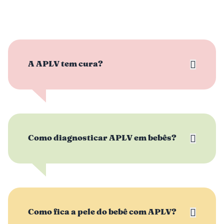
A APLV tem cura?
Como diagnosticar APLV em bebês?
Como fica a pele do bebê com APLV?