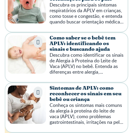
Descubra os principais sintomas
respiratórios da APLV em crianças,
como tosse e congestão, e entenda
quando buscar orientação médica
para cuidar do seu pequeno.
Como saber se o bebê tem
APLV: identificando os
sinais e buscando ajuda
Descubra como identificar os sinais
de Alergia à Proteína do Leite de
Vaca (APLV) no bebê. Entenda as
diferenças entre alergia,
intolerância e outros desconfortos.
Sintomas de APLV: como
reconhecer os sinais em seu
bebê ou criança
Conheça os sintomas mais comuns
da alergia à proteína do leite de
vaca (APLV), como problemas
gastrointestinais, irritações na pele
e desconfortos respiratórios.