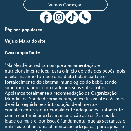
Vamos Começar!
Páginas populares
Apoio
Clube
Veja o Mapa do site
FAQ
Clube Nestlé FamilyNes
Fases
Temas
Nossos Artigos
Faça Login/Cadastre-se
Aviso importante
Pré-Concepção
Vida em Família
Parceiros
Gravidez
Crescimento e
“Na Nestlé, acreditamos que a amamentação é
Fale conosco
Desenvolvimento
Pós-Parto
nutricionalmente ideal para o início de vida dos bebês, pois
Ser Mãe e Pai
o leite materno fornece uma dieta balanceada e o
Shopping
0 a 5 meses
fortalecimento do sistema imunológico do bebê, sendo
Nutrição, Alimentação e
Compre Agora
6 a 8 meses
superior quando comparado aos seus substitutos.
Saúde
Apoiamos totalmente a recomendação da Organização
9 a 12 meses
Mundial da Saúde de amamentação exclusiva até o 6º mês
1 a 3 anos
de vida, seguida pela introdução de alimentos
Pré-escolar
complementares nutricionalmente adequados juntamente
com a continuidade da amamentação até os 2 anos de
Ferramentas
idade ou mais e, por isso, é fundamental que as gestantes e
nutrizes tenham uma alimentação adequada, para apoiar o
Quando eu ficarei fértil?