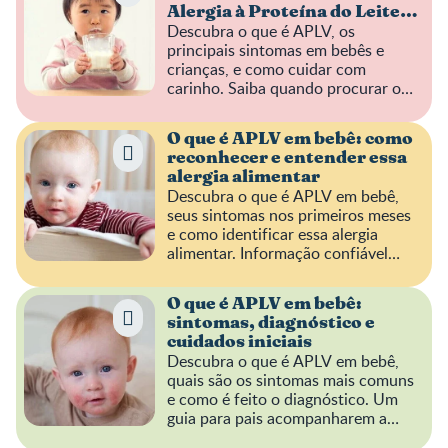
Alergia à Proteína do Leite
Descubra o que é APLV, os
de Vaca
principais sintomas em bebês e
crianças, e como cuidar com
carinho. Saiba quando procurar o
pediatra e como ajudar seu filho.
O que é APLV em bebê: como
reconhecer e entender essa
alergia alimentar
Descubra o que é APLV em bebê,
seus sintomas nos primeiros meses
e como identificar essa alergia
alimentar. Informação confiável
para acolher famílias.
O que é APLV em bebê:
sintomas, diagnóstico e
cuidados iniciais
Descubra o que é APLV em bebê,
quais são os sintomas mais comuns
e como é feito o diagnóstico. Um
guia para pais acompanharem a
saúde dos pequenos.