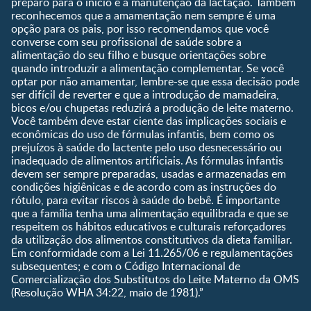
preparo para o início e a manutenção da lactação. Também
Que dia meu bebê vai
reconhecemos que a amamentação nem sempre é uma
nascer?
opção para os pais, por isso recomendamos que você
converse com seu profissional de saúde sobre a
Guia de Nomes para Bebê
alimentação do seu filho e busque orientações sobre
Calendário de semanas de
quando introduzir a alimentação complementar. Se você
gravidez
optar por não amamentar, lembre-se que essa decisão pode
Calculadora de cor dos
ser difícil de reverter e que a introdução de mamadeira,
olhos
bicos e/ou chupetas reduzirá a produção de leite materno.
Você também deve estar ciente das implicações sociais e
Curva de crescimento do
econômicas do uso de fórmulas infantis, bem como os
bebê
prejuízos à saúde do lactente pelo uso desnecessário ou
Planeta dos Pais
inadequado de alimentos artificiais. As fórmulas infantis
devem ser sempre preparadas, usadas e armazenadas em
Receitas
condições higiênicas e de acordo com as instruções do
rótulo, para evitar riscos à saúde do bebê. É importante
que a família tenha uma alimentação equilibrada e que se
respeitem os hábitos educativos e culturais reforçadores
da utilização dos alimentos constitutivos da dieta familiar.
Em conformidade com a Lei 11.265/06 e regulamentações
subsequentes; e com o Código Internacional de
Comercialização dos Substitutos do Leite Materno da OMS
(Resolução WHA 34:22, maio de 1981).”