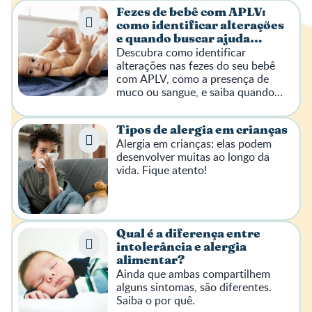
Fezes de bebê com APLV:
como identificar alterações
e quando buscar ajuda
Descubra como identificar
médica
alterações nas fezes do seu bebê
com APLV, como a presença de
muco ou sangue, e saiba quando
buscar avaliação pediátrica.
Tipos de alergia em crianças
Alergia em crianças: elas podem
desenvolver muitas ao longo da
vida. Fique atento!
Qual é a diferença entre
intolerância e alergia
alimentar?
Ainda que ambas compartilhem
alguns sintomas, são diferentes.
Saiba o por quê.