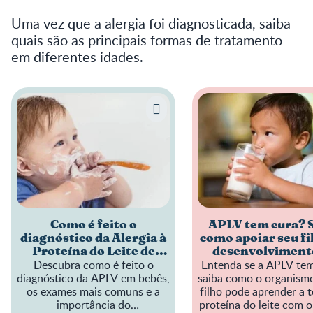
Uma vez que a alergia foi diagnosticada, saiba
quais são as principais formas de tratamento
em diferentes idades.
Como é feito o
APLV tem cura? 
diagnóstico da Alergia à
como apoiar seu fi
Proteína do Leite de
desenvolviment
Descubra como é feito o
Entenda se a APLV tem
Vaca (APLV)?
tolerância
diagnóstico da APLV em bebês,
saiba como o organism
os exames mais comuns e a
filho pode aprender a t
importância do
proteína do leite com 