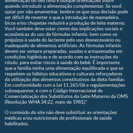
alimentação do seu filho e busque orientações sobre
Calendário de semanas de
quando introduzir a alimentação complementar. Se você
gravidez
optar por não amamentar, lembre-se que essa decisão pode
Calculadora de cor dos
ser difícil de reverter e que a introdução de mamadeira,
olhos
bicos e/ou chupetas reduzirá a produção de leite materno.
Você também deve estar ciente das implicações sociais e
Curva de crescimento do
econômicas do uso de fórmulas infantis, bem como os
bebê
prejuízos à saúde do lactente pelo uso desnecessário ou
Planeta dos Pais
inadequado de alimentos artificiais. As fórmulas infantis
devem ser sempre preparadas, usadas e armazenadas em
Receitas
condições higiênicas e de acordo com as instruções do
rótulo, para evitar riscos à saúde do bebê. É importante
que a família tenha uma alimentação equilibrada e que se
respeitem os hábitos educativos e culturais reforçadores
da utilização dos alimentos constitutivos da dieta familiar.
Em conformidade com a Lei 11.265/06 e regulamentações
subsequentes; e com o Código Internacional de
Comercialização dos Substitutos do Leite Materno da OMS
(Resolução WHA 34:22, maio de 1981).”
O conteúdo do site não deve substituir as orientações
médicas e/ou nutricionais de profissionais de saúde
habilitados.