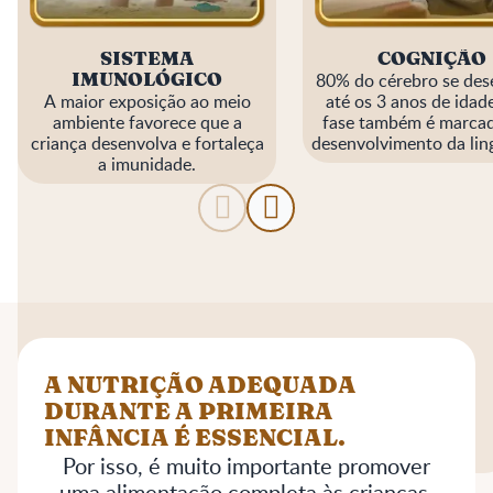
SISTEMA
COGNIÇÃO
80% do cérebro se des
IMUNOLÓGICO
A maior exposição ao meio
até os 3 anos de idade
ambiente favorece que a
fase também é marcad
criança desenvolva e fortaleça
desenvolvimento da li
a imunidade.
com a formação das pr
palavras e evoluçã
comunicação.
A NUTRIÇÃO ADEQUADA
DURANTE A PRIMEIRA
INFÂNCIA É ESSENCIAL.
Por isso, é muito importante promover
uma alimentação completa às crianças,