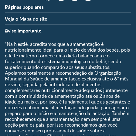
Páginas populares
Apoio
Clube
Veja o Mapa do site
FAQ
Clube Nestlé FamilyNes
Fases
Temas
Nossos Artigos
Faça Login/Cadastre-se
Aviso importante
Pré-Concepção
Vida em Família
Parceiros
Gravidez
Crescimento e
“Na Nestlé, acreditamos que a amamentação é
Fale conosco
Desenvolvimento
Pós-Parto
nutricionalmente ideal para o início de vida dos bebês, pois
Ser Mãe e Pai
o leite materno fornece uma dieta balanceada e o
Shopping
0 a 5 meses
fortalecimento do sistema imunológico do bebê, sendo
Nutrição, Alimentação e
Compre Agora
6 a 8 meses
superior quando comparado aos seus substitutos.
Saúde
Apoiamos totalmente a recomendação da Organização
9 a 12 meses
Mundial da Saúde de amamentação exclusiva até o 6º mês
1 a 3 anos
de vida, seguida pela introdução de alimentos
Pré-escolar
complementares nutricionalmente adequados juntamente
com a continuidade da amamentação até os 2 anos de
Ferramentas
idade ou mais e, por isso, é fundamental que as gestantes e
nutrizes tenham uma alimentação adequada, para apoiar o
Quando eu ficarei fértil?
preparo para o início e a manutenção da lactação. Também
Que dia meu bebê vai
reconhecemos que a amamentação nem sempre é uma
nascer?
opção para os pais, por isso recomendamos que você
converse com seu profissional de saúde sobre a
Guia de Nomes para Bebê