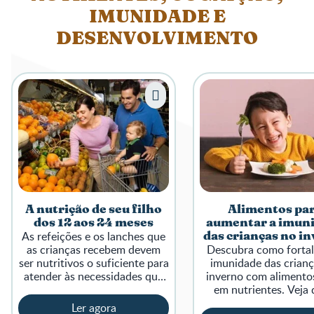
IMUNIDADE E
DESENVOLVIMENTO
A nutrição de seu filho
Alimentos pa
dos 12 aos 24 meses
aumentar a imun
As refeições e os lanches que
das crianças no i
as crianças recebem devem
Descubra como fortal
ser nutritivos o suficiente para
imunidade das crianç
atender às necessidades que
inverno com alimentos
seu corpo em crescimento
em nutrientes. Veja 
exige.
práticas de lanche
Ler agora