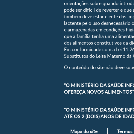
orientações sobre quando introd
Pré-escolar
pode ser difícil de reverter e qu
também deve estar ciente das imp
lactente pelo uso desnecessário 
e armazenadas em condições higiê
que a família tenha uma alimentaç
dos alimentos constitutivos da die
Em conformidade com a Lei 11.26
Substitutos do Leite Materno da
O conteúdo do site não deve subst
"O MINISTÉRIO DA SAÚDE INF
OFEREÇA NOVOS ALIMENTOS"
"O MINISTÉRIO DA SAÚDE IN
ATÉ OS 2 (DOIS) ANOS DE IDA
Mapa do site
Termos