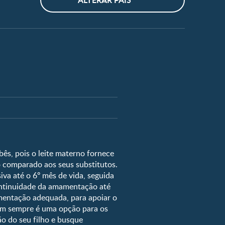
i fértil?
ê vai nascer?
ês, pois o leite materno fornece
 comparado aos seus substitutos.
para Bebê
a até o 6º mês de vida, seguida
emanas de gravidez
ontinuidade da amamentação até
cor dos olhos
imentação adequada, para apoiar o
em sempre é uma opção para os
imento do bebê
o do seu filho e busque
s