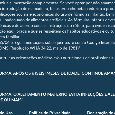
uzir a alimentação complementar. Se você optar por não amament
Receitas
e a introdução de mamadeira, bicos e/ou chupetas reduzirá a pro
licações sociais e econômicas do uso de fórmulas infantis, bem
ou inadequado de alimentos artificiais. As fórmulas infantis dev
nicas e de acordo com as instruções do rótulo, para evitar risc
ão equilibrada e que se respeitem os hábitos educativos e cultur
ta familiar.
5/06 e regulamentações subsequentes; e com o Código Internac
 OMS (Resolução WHA 34:22, maio de 1981).”
ituir as orientações médicas e/ou nutricionais de profissionais 
ORMA: APÓS OS 6 (SEIS) MESES DE IDADE, CONTINUE AM
FORMA: O ALEITAMENTO MATERNO EVITA INFECÇÕES E A
DE OU MAIS"
 de Uso
Política de Privacidade
Declaração de 