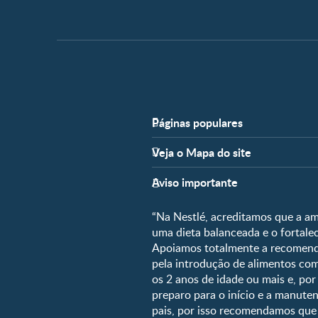
Páginas populares
Apoio
Veja o Mapa do site
FAQ
Fases
Nossos Artigos
Aviso importante
Pré-Concepção
Parceiros
Gravidez
“Na Nestlé, acreditamos que a am
Fale conosco
Pós-Parto
uma dieta balanceada e o fortal
Apoiamos totalmente a recomenda
0 a 5 meses
pela introdução de alimentos c
6 a 8 meses
os 2 anos de idade ou mais e, po
preparo para o início e a manu
9 a 12 meses
pais, por isso recomendamos que 
1 a 3 anos