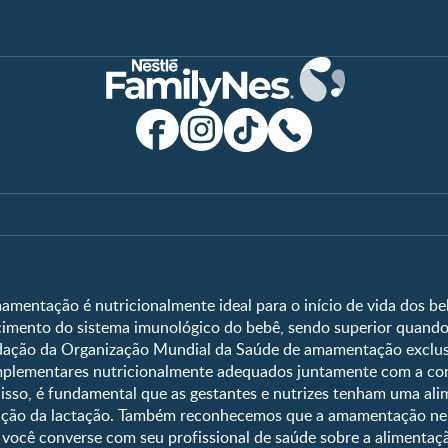
Clube
Shopping
Clube Nestlé FamilyNes
Compre Agora
Temas
Ferramentas
Faça Login/Cadastre-se
Vida em Família
Quando eu ficare
Crescimento e Desenvolvimento
Que dia meu beb
amentação é nutricionalmente ideal para o início de vida dos beb
ecimento do sistema imunológico do bebê, sendo superior quando
Ser Mãe e Pai
Guia de Nomes 
ção da Organização Mundial da Saúde de amamentação exclusiv
Nutrição, Alimentação e Saúde
Calendário de s
omplementares nutricionalmente adequados juntamente com a c
Calculadora de 
r isso, é fundamental que as gestantes e nutrizes tenham uma al
tenção da lactação. Também reconhecemos que a amamentação n
Curva de cresc
você converse com seu profissional de saúde sobre a alimentaçã
Planeta dos Pai