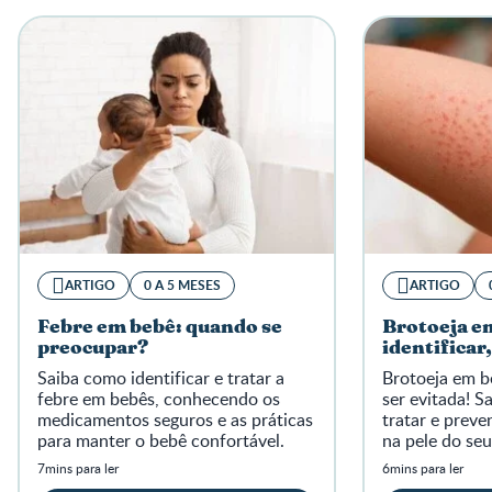
ARTIGO
0 A 5 MESES
ARTIGO
Febre em bebê: quando se
Brotoeja e
preocupar?
identificar,
Saiba como identificar e tratar a
Brotoeja em 
febre em bebês, conhecendo os
ser evitada! S
medicamentos seguros e as práticas
tratar e preve
para manter o bebê confortável.
na pele do se
7mins para ler
6mins para ler