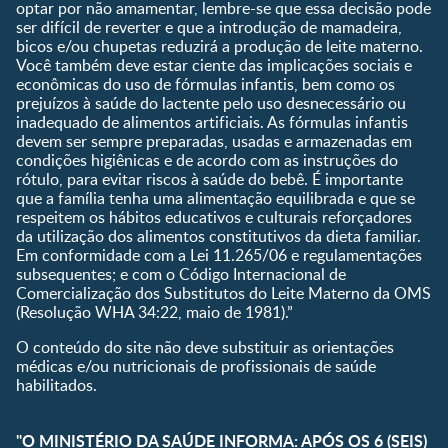
optar por não amamentar, lembre-se que essa decisão pode
Calculadora de cor dos
ser difícil de reverter e que a introdução de mamadeira,
olhos
bicos e/ou chupetas reduzirá a produção de leite materno.
Você também deve estar ciente das implicações sociais e
Curva de crescimento do
econômicas do uso de fórmulas infantis, bem como os
bebê
prejuízos à saúde do lactente pelo uso desnecessário ou
Planeta dos Pais
inadequado de alimentos artificiais. As fórmulas infantis
devem ser sempre preparadas, usadas e armazenadas em
Receitas
condições higiênicas e de acordo com as instruções do
rótulo, para evitar riscos à saúde do bebê. É importante
que a família tenha uma alimentação equilibrada e que se
respeitem os hábitos educativos e culturais reforçadores
da utilização dos alimentos constitutivos da dieta familiar.
Em conformidade com a Lei 11.265/06 e regulamentações
subsequentes; e com o Código Internacional de
Comercialização dos Substitutos do Leite Materno da OMS
(Resolução WHA 34:22, maio de 1981).”
O conteúdo do site não deve substituir as orientações
médicas e/ou nutricionais de profissionais de saúde
habilitados.
"O MINISTÉRIO DA SAÚDE INFORMA: APÓS OS 6 (SEIS)