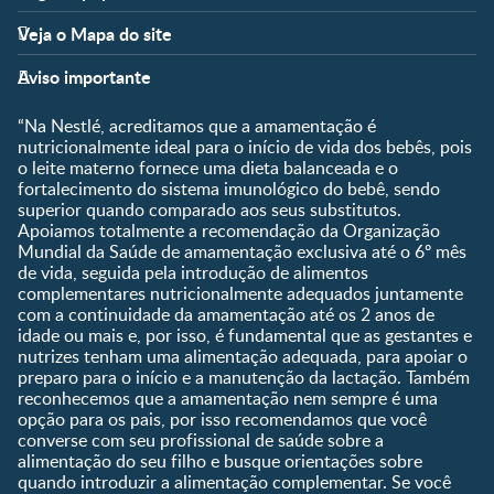
Apoio
Clube
Veja o Mapa do site
FAQ
Clube Nestlé FamilyNes
Fases
Temas
Nossos Artigos
Faça Login/Cadastre-se
Aviso importante
Pré-Concepção
Vida em Família
Parceiros
Gravidez
Crescimento e
“Na Nestlé, acreditamos que a amamentação é
Fale conosco
Desenvolvimento
Pós-Parto
nutricionalmente ideal para o início de vida dos bebês, pois
Ser Mãe e Pai
o leite materno fornece uma dieta balanceada e o
Shopping
0 a 5 meses
fortalecimento do sistema imunológico do bebê, sendo
Nutrição, Alimentação e
Compre Agora
6 a 8 meses
superior quando comparado aos seus substitutos.
Saúde
Apoiamos totalmente a recomendação da Organização
9 a 12 meses
Mundial da Saúde de amamentação exclusiva até o 6º mês
1 a 3 anos
de vida, seguida pela introdução de alimentos
Pré-escolar
complementares nutricionalmente adequados juntamente
com a continuidade da amamentação até os 2 anos de
Ferramentas
idade ou mais e, por isso, é fundamental que as gestantes e
nutrizes tenham uma alimentação adequada, para apoiar o
Quando eu ficarei fértil?
preparo para o início e a manutenção da lactação. Também
Que dia meu bebê vai
reconhecemos que a amamentação nem sempre é uma
nascer?
opção para os pais, por isso recomendamos que você
converse com seu profissional de saúde sobre a
Guia de Nomes para Bebê
alimentação do seu filho e busque orientações sobre
Calendário de semanas de
quando introduzir a alimentação complementar. Se você
gravidez