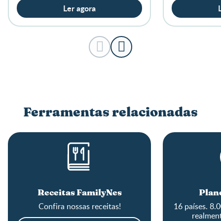
Ler agora
Ferramentas relacionadas
Receitas FamilyNes
Plane
Confira nossas receitas!
16 países. 8.
realment