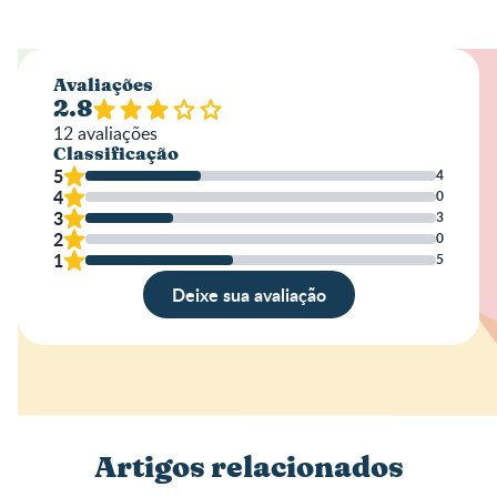
Avaliações
2.8
12
avaliações
Classificação
5
4
4
0
3
3
2
0
1
5
Deixe sua avaliação
Avaliação
Nome
Artigos relacionados
Escreva a sua opinião