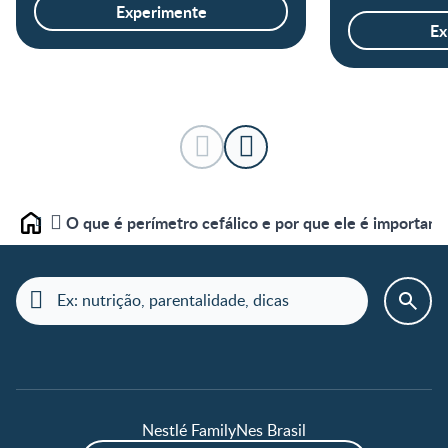
Experimente
Ex
O que é perímetro cefálico e por que ele é importan
Home
Nestlé FamilyNes Brasil