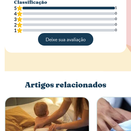
Classificação
5
1
4
0
3
0
2
0
1
0
Deixe sua avaliação
Avaliação
Nome
Artigos relacionados
Escreva a sua opinião