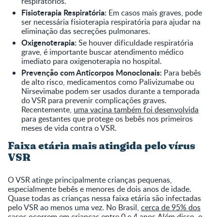
respiratórios.
Fisioterapia Respiratória:
Em casos mais graves, pode
ser necessária fisioterapia respiratória para ajudar na
eliminação das secreções pulmonares.
Oxigenoterapia:
Se houver dificuldade respiratória
grave, é importante buscar atendimento médico
imediato para oxigenoterapia no hospital.
Prevenção com Anticorpos Monoclonais:
Para bebês
de alto risco, medicamentos como Palivizumabe ou
Nirsevimabe podem ser usados durante a temporada
do VSR para prevenir complicações graves.
Recentemente,
uma vacina também foi desenvolvida
para gestantes que protege os bebês nos primeiros
meses de vida contra o VSR.
Faixa etária mais atingida pelo vírus
VSR
O VSR atinge principalmente crianças pequenas,
especialmente bebês e menores de dois anos de idade.
Quase todas as crianças nessa faixa etária são infectadas
pelo VSR ao menos uma vez. No Brasil,
cerca de 95% dos
casos
ocorrem em crianças entre 0 e 4 anos.Além disso, o