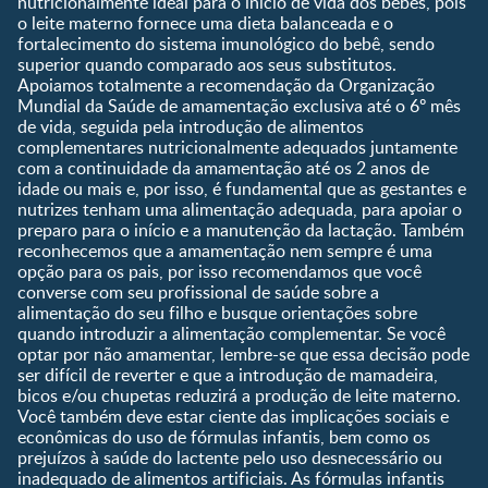
nutricionalmente ideal para o início de vida dos bebês, pois
Ser Mãe e Pai
o leite materno fornece uma dieta balanceada e o
Shopping
0 a 5 meses
fortalecimento do sistema imunológico do bebê, sendo
Nutrição, Alimentação e
Compre Agora
6 a 8 meses
superior quando comparado aos seus substitutos.
Saúde
Apoiamos totalmente a recomendação da Organização
9 a 12 meses
Mundial da Saúde de amamentação exclusiva até o 6º mês
1 a 3 anos
de vida, seguida pela introdução de alimentos
Pré-escolar
complementares nutricionalmente adequados juntamente
com a continuidade da amamentação até os 2 anos de
Ferramentas
idade ou mais e, por isso, é fundamental que as gestantes e
nutrizes tenham uma alimentação adequada, para apoiar o
Quando eu ficarei fértil?
preparo para o início e a manutenção da lactação. Também
Que dia meu bebê vai
reconhecemos que a amamentação nem sempre é uma
nascer?
opção para os pais, por isso recomendamos que você
converse com seu profissional de saúde sobre a
Guia de Nomes para Bebê
alimentação do seu filho e busque orientações sobre
Calendário de semanas de
quando introduzir a alimentação complementar. Se você
gravidez
optar por não amamentar, lembre-se que essa decisão pode
Calculadora de cor dos
ser difícil de reverter e que a introdução de mamadeira,
olhos
bicos e/ou chupetas reduzirá a produção de leite materno.
Você também deve estar ciente das implicações sociais e
Curva de crescimento do
econômicas do uso de fórmulas infantis, bem como os
bebê
prejuízos à saúde do lactente pelo uso desnecessário ou
Planeta dos Pais
inadequado de alimentos artificiais. As fórmulas infantis