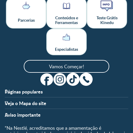
Conteúdos e
Teste Grátis
Parcerias
Ferramentas
Kinedu
Especialistas
Vamos Começar!
Páginas populares
Apoio
Clube
Veja o Mapa do site
FAQ
Clube Nestlé FamilyNes
Fases
Temas
Nossos Artigos
Faça Login/Cadastre-se
Aviso importante
Pré-Concepção
Vida em Família
Parceiros
Gravidez
Crescimento e
“Na Nestlé, acreditamos que a amamentação é
Fale conosco
Desenvolvimento
Pós-Parto