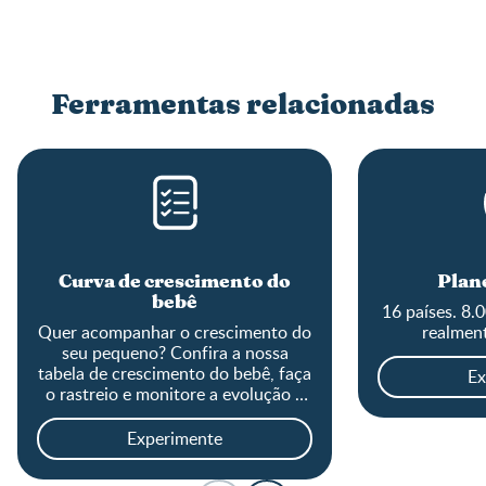
Ferramentas relacionadas
Curva de crescimento do
Plane
bebê
16 países. 8.
Quer acompanhar o crescimento do
realment
seu pequeno? Confira a nossa
tabela de crescimento do bebê, faça
Ex
o rastreio e monitore a evolução o
tamanho do baby!
Experimente