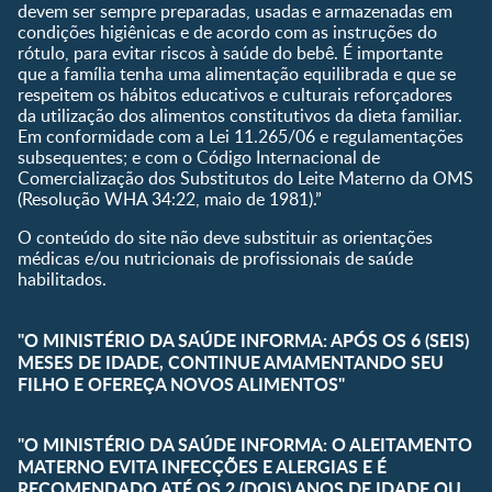
devem ser sempre preparadas, usadas e armazenadas em
Receitas
condições higiênicas e de acordo com as instruções do
rótulo, para evitar riscos à saúde do bebê. É importante
que a família tenha uma alimentação equilibrada e que se
respeitem os hábitos educativos e culturais reforçadores
da utilização dos alimentos constitutivos da dieta familiar.
Em conformidade com a Lei 11.265/06 e regulamentações
subsequentes; e com o Código Internacional de
Comercialização dos Substitutos do Leite Materno da OMS
(Resolução WHA 34:22, maio de 1981).”
O conteúdo do site não deve substituir as orientações
médicas e/ou nutricionais de profissionais de saúde
habilitados.
"O MINISTÉRIO DA SAÚDE INFORMA: APÓS OS 6 (SEIS)
MESES DE IDADE, CONTINUE AMAMENTANDO SEU
FILHO E OFEREÇA NOVOS ALIMENTOS"
"O MINISTÉRIO DA SAÚDE INFORMA: O ALEITAMENTO
MATERNO EVITA INFECÇÕES E ALERGIAS E É
RECOMENDADO ATÉ OS 2 (DOIS) ANOS DE IDADE OU