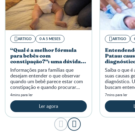
ARTIGO
0 A 5 MESES
ARTIGO
“Qual é a melhor fórmula
Entendendo
para bebês com
Patau: caus
constipação?”: uma dúvida
diagnóstic
frequente das famílias
Informações para famílias que
Saiba o que é
desejam entender o que observar
suas causas ge
quando um bebê parece estar com
diagnóstico. 
constipação e quando procurar
buscam entend
orientação profissional.
rara.
4mins para ler
7mins para ler
Ler agora