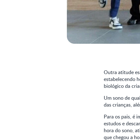
Outra atitude ess
estabelecendo ho
biológico da cr
Um sono de qual
das crianças, al
Para os pais, é 
estudos e descan
hora do sono, at
que chegou a ho