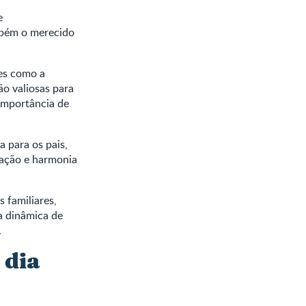
e
mbém o merecido
res como a
ão valiosas para
importância de
a para os pais,
ização e harmonia
 familiares,
na dinâmica de
.
 dia