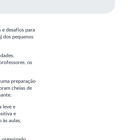
e desafios para
l
dos pequenos
idades,
 professores, os
s uma preparação
foram cheias de
ante.
a leve e
sitiva e
 às aulas,
s organizado,