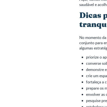
saudável e acolh
Dicas 
tranqui
No momento da vo
conjunto para en
algumas estratég
priorize o a
converse sob
demonstre e
crie um espa
fortaleça a 
prepare os m
envolver as 
pesquise pre
estabeleça u