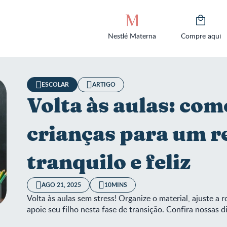
Nestlé Materna
Compre aqui
ESCOLAR
ARTIGO
Volta às aulas: com
crianças para um r
tranquilo e feliz
AGO 21, 2025
10MINS
Volta às aulas sem stress! Organize o material, ajuste a 
apoie seu filho nesta fase de transição. Confira nossas d
 às aulas: como preparar as crianças para um retorno escolar tran