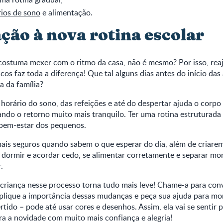
rios de sono
e alimentação.
ção à nova rotina escolar
 costuma mexer com o ritmo da casa, não é mesmo? Por isso, reaj
cos faz toda a diferença! Que tal alguns dias antes do início das
a da família?
 horário do sono, das refeições e até do despertar ajuda o corpo 
ndo o retorno muito mais tranquilo. Ter uma rotina estruturada
 bem-estar dos pequenos.
ais seguros quando sabem o que esperar do dia, além de criare
 dormir e acordar cedo, se alimentar corretamente e separar m
.
 a criança nesse processo torna tudo mais leve! Chame-a para con
xplique a importância dessas mudanças e peça sua ajuda para mo
tido – pode até usar cores e desenhos. Assim, ela vai se sentir 
ra a novidade com muito mais confiança e alegria!