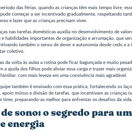
eríodo das férias, quando as crianças têm mais tempo livre, ess
ode começar a ser incentivado gradualmente, respeitando ta
nso e lazer que as crianças precisam viver.
nças nas tarefas domésticas auxilia no desenvolvimento de valo
 e habilidades importantes de organização e arrumação, que ser
centivando também o senso de dever e autonomia desde cedo e a 
tar coletivo.
as da volta às aulas a rotina pode ficar bagunçada e muito pesad
m a ajuda dos filhos pode aliviar essa carga e trazer mais organ
familiar, com mais leveza em uma convivência mais agradável.
uipe também é ensinado com essa prática, fortalecendo os laços
, apoio mútuo e divisão de tarefas, que incentivam as crianças 
m time, preparando-as melhor para enfrentar os desafios da vida
 de sono: o segredo para um
de energia