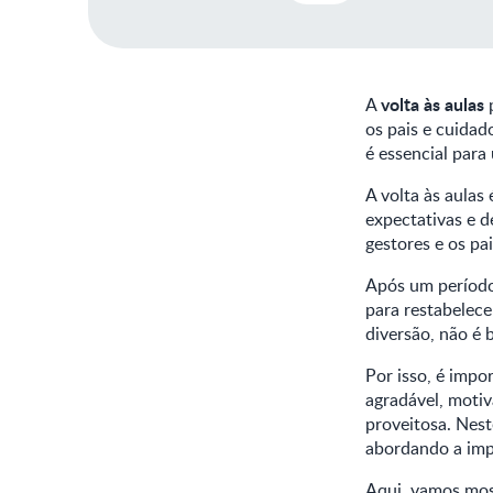
volta às aulas
A
p
os pais e cuidad
é essencial para
A volta às aula
expectativas e d
gestores e os pai
Após um períod
para restabelece
diversão, não é
Por isso, é impo
agradável, motiv
proveitosa. Nest
abordando a impo
Aqui, vamos most