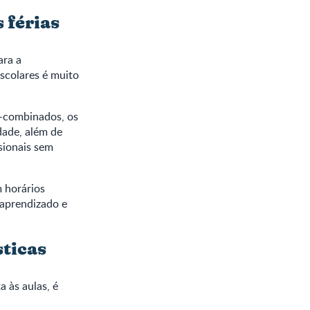
 férias
ara a
escolares é muito
é-combinados, os
dade, além de
sionais sem
 horários
 aprendizado e
sticas
 às aulas, é