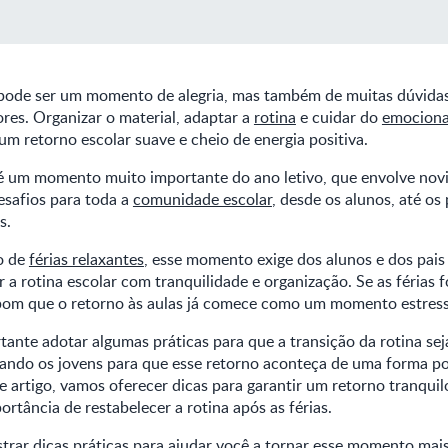
ode ser um momento de alegria, mas também de muitas dúvidas 
ores. Organizar o material, adaptar a
rotina
e cuidar do
emociona
 um retorno escolar suave e cheio de energia positiva.
s é um momento muito importante do ano letivo, que envolve nov
esafios para toda a
comunidade escolar
, desde os alunos, até os
s.
o de
férias relaxantes
, esse momento exige dos alunos e dos pai
r a rotina escolar com tranquilidade e organização. Se as férias 
 bom que o retorno às aulas já comece como um momento estress
rtante adotar algumas práticas para que a transição da rotina sej
ando os jovens para que esse retorno aconteça de uma forma po
e artigo, vamos oferecer dicas para garantir um retorno tranquilo
rtância de restabelecer a rotina após as férias.
rar dicas práticas para ajudar você a tornar esse momento mai