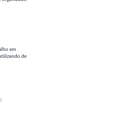
balho em
utilizando de
;