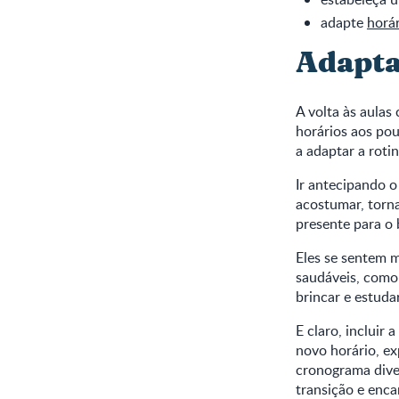
adapte
horá
Adapta
A volta às aulas
horários aos pou
a adaptar a rotin
Ir antecipando o
acostumar, torna
presente para o
Eles se sentem m
saudáveis, como
brincar e estudar
E claro, incluir
novo horário, e
cronograma diver
transição e enca