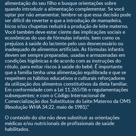
alimentação do seu filho e busque orientações sobre
Calendário de semanas de
quando introduzir a alimentação complementar. Se você
gravidez
optar por não amamentar, lembre-se que essa decisão pode
Calculadora de cor dos
ser difícil de reverter e que a introdução de mamadeira,
olhos
bicos e/ou chupetas reduzirá a produção de leite materno.
Você também deve estar ciente das implicações sociais e
Curva de crescimento do
econômicas do uso de fórmulas infantis, bem como os
bebê
prejuízos à saúde do lactente pelo uso desnecessário ou
Planeta dos Pais
inadequado de alimentos artificiais. As fórmulas infantis
devem ser sempre preparadas, usadas e armazenadas em
Receitas
condições higiênicas e de acordo com as instruções do
rótulo, para evitar riscos à saúde do bebê. É importante
que a família tenha uma alimentação equilibrada e que se
respeitem os hábitos educativos e culturais reforçadores
da utilização dos alimentos constitutivos da dieta familiar.
Em conformidade com a Lei 11.265/06 e regulamentações
subsequentes; e com o Código Internacional de
Comercialização dos Substitutos do Leite Materno da OMS
(Resolução WHA 34:22, maio de 1981).”
O conteúdo do site não deve substituir as orientações
médicas e/ou nutricionais de profissionais de saúde
habilitados.