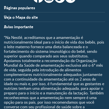
Páginas populares
Apoio
Clube
Veja o Mapa do site
FAQ
Clube Nestlé FamilyNes
Fases
Temas
Nossos Artigos
Faça Login/Cadastre-se
Aviso importante
Pré-Concepção
Vida em Família
Parceiros
Gravidez
Crescimento e
“Na Nestlé, acreditamos que a amamentação é
Fale conosco
Desenvolvimento
Pós-Parto
nutricionalmente ideal para o início de vida dos bebês, pois
Ser Mãe e Pai
o leite materno fornece uma dieta balanceada e o
Shopping
0 a 5 meses
fortalecimento do sistema imunológico do bebê, sendo
Nutrição, Alimentação e
Compre Agora
6 a 8 meses
superior quando comparado aos seus substitutos.
Saúde
Apoiamos totalmente a recomendação da Organização
9 a 12 meses
Mundial da Saúde de amamentação exclusiva até o 6º mês
1 a 3 anos
de vida, seguida pela introdução de alimentos
Pré-escolar
complementares nutricionalmente adequados juntamente
com a continuidade da amamentação até os 2 anos de
Ferramentas
idade ou mais e, por isso, é fundamental que as gestantes e
nutrizes tenham uma alimentação adequada, para apoiar o
Quando eu ficarei fértil?
preparo para o início e a manutenção da lactação. Também
Que dia meu bebê vai
reconhecemos que a amamentação nem sempre é uma
nascer?
opção para os pais, por isso recomendamos que você
converse com seu profissional de saúde sobre a
Guia de Nomes para Bebê