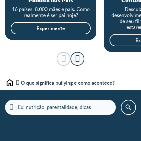
Planeta dos Pais
Conteú
16 países. 8.000 mães e pais. Como
Descub
realmente é ser pai hoje?
desenvolvime
de seu fi
estare
Experimente
Ex
O que significa bullying e como acontece?
Home