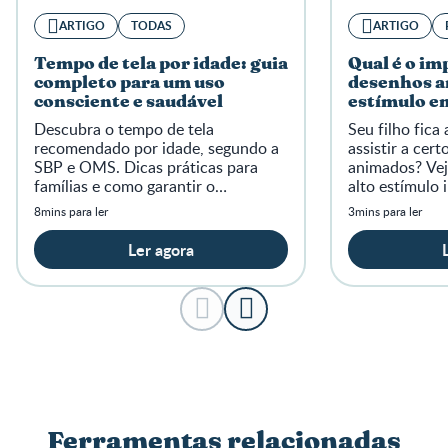
ARTIGO
TODAS
ARTIGO
Tempo de tela por idade: guia
Qual é o im
completo para um uso
desenhos a
consciente e saudável
estímulo e
Descubra o tempo de tela
Seu filho fica
recomendado por idade, segundo a
assistir a cer
SBP e OMS. Dicas práticas para
animados? Ve
famílias e como garantir o
alto estímulo 
desenvolvimento saudável do seu
das crianças.
8mins para ler
3mins para ler
filho.
Ler agora
Ferramentas relacionadas