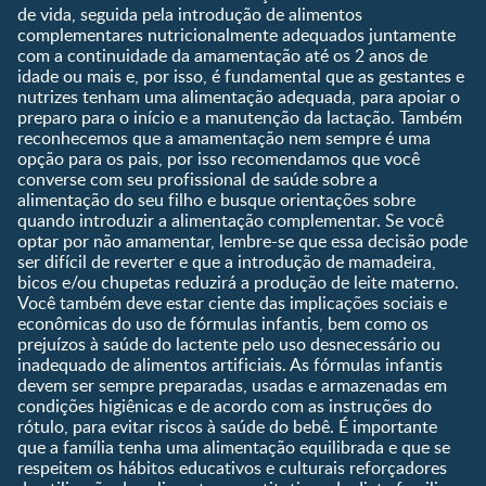
1 a 3 anos
de vida, seguida pela introdução de alimentos
Pré-escolar
complementares nutricionalmente adequados juntamente
com a continuidade da amamentação até os 2 anos de
Ferramentas
idade ou mais e, por isso, é fundamental que as gestantes e
nutrizes tenham uma alimentação adequada, para apoiar o
Quando eu ficarei fértil?
preparo para o início e a manutenção da lactação. Também
Que dia meu bebê vai
reconhecemos que a amamentação nem sempre é uma
nascer?
opção para os pais, por isso recomendamos que você
converse com seu profissional de saúde sobre a
Guia de Nomes para Bebê
alimentação do seu filho e busque orientações sobre
Calendário de semanas de
quando introduzir a alimentação complementar. Se você
gravidez
optar por não amamentar, lembre-se que essa decisão pode
Calculadora de cor dos
ser difícil de reverter e que a introdução de mamadeira,
olhos
bicos e/ou chupetas reduzirá a produção de leite materno.
Você também deve estar ciente das implicações sociais e
Curva de crescimento do
econômicas do uso de fórmulas infantis, bem como os
bebê
prejuízos à saúde do lactente pelo uso desnecessário ou
Planeta dos Pais
inadequado de alimentos artificiais. As fórmulas infantis
devem ser sempre preparadas, usadas e armazenadas em
Receitas
condições higiênicas e de acordo com as instruções do
rótulo, para evitar riscos à saúde do bebê. É importante
que a família tenha uma alimentação equilibrada e que se
respeitem os hábitos educativos e culturais reforçadores