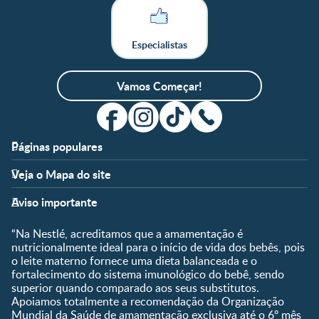
Especialistas
Vamos Começar!
Páginas populares
Apoio
Clube
Veja o Mapa do site
FAQ
Clube Nestlé FamilyNes
Fases
Temas
Nossos Artigos
Faça Login/Cadastre-se
Aviso importante
Pré-Concepção
Vida em Família
Parceiros
Gravidez
Crescimento e
“Na Nestlé, acreditamos que a amamentação é
Fale conosco
Desenvolvimento
Pós-Parto
nutricionalmente ideal para o início de vida dos bebês, pois
Ser Mãe e Pai
o leite materno fornece uma dieta balanceada e o
Shopping
0 a 5 meses
fortalecimento do sistema imunológico do bebê, sendo
Nutrição, Alimentação e
Compre Agora
6 a 8 meses
superior quando comparado aos seus substitutos.
Saúde
Apoiamos totalmente a recomendação da Organização
9 a 12 meses
Mundial da Saúde de amamentação exclusiva até o 6º mês