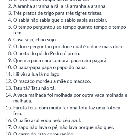
A aranha arranha a rã, a rã arranha a aranha.
Três pratos de trigo para três tigres tristes.
O sabiá não sabia que o sábio sabia assobiar.
O tempo perguntou ao tempo quanto tempo o tempo
tem.
Casa suja, chão sujo.
O doce perguntou pro doce qual é o doce mais doce.
O peito do pé do Pedro é preto.
Quem a paca cara compra, paca cara pagará.
O papa‑papa papa o papo do papa.
Lili viu a lua lá no lago.
O macaco mordeu a mãe do macaco.
Tatu tá? Tatu não tá.
A vaca malhada foi molhada por outra vaca molhada e
malhada.
Farofa feita com muita farinha fofa faz uma fofoca
feia.
O balão azul voou pelo céu azul.
O sapo não lava o pé, não lava porque não quer.
O carro do rato corre rápido.