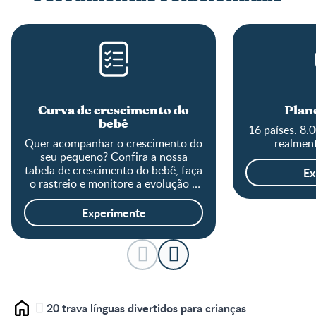
Curva de crescimento do
Plane
bebê
16 países. 8.
Quer acompanhar o crescimento do
realment
seu pequeno? Confira a nossa
tabela de crescimento do bebê, faça
Ex
o rastreio e monitore a evolução o
tamanho do baby!
Experimente
20 trava línguas divertidos para crianças
Home