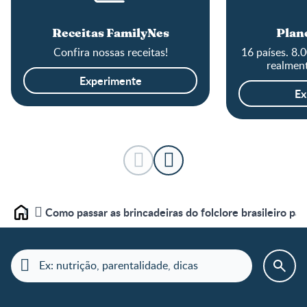
Receitas FamilyNes
Plane
Confira nossas receitas!
16 países. 8.
realment
Experimente
Ex
Como passar as brincadeiras do folclore brasileiro par
Home