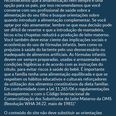
reconhecemos que a amamentação nem sempre é uma
nascer?
opção para os pais, por isso recomendamos que você
converse com seu profissional de saúde sobre a
Guia de Nomes para Bebê
alimentação do seu filho e busque orientações sobre
Calendário de semanas de
quando introduzir a alimentação complementar. Se você
gravidez
optar por não amamentar, lembre-se que essa decisão pode
Calculadora de cor dos
ser difícil de reverter e que a introdução de mamadeira,
olhos
bicos e/ou chupetas reduzirá a produção de leite materno.
Você também deve estar ciente das implicações sociais e
Curva de crescimento do
econômicas do uso de fórmulas infantis, bem como os
bebê
prejuízos à saúde do lactente pelo uso desnecessário ou
Planeta dos Pais
inadequado de alimentos artificiais. As fórmulas infantis
devem ser sempre preparadas, usadas e armazenadas em
Receitas
condições higiênicas e de acordo com as instruções do
rótulo, para evitar riscos à saúde do bebê. É importante
que a família tenha uma alimentação equilibrada e que se
respeitem os hábitos educativos e culturais reforçadores
da utilização dos alimentos constitutivos da dieta familiar.
Em conformidade com a Lei 11.265/06 e regulamentações
subsequentes; e com o Código Internacional de
Comercialização dos Substitutos do Leite Materno da OMS
(Resolução WHA 34:22, maio de 1981).”
O conteúdo do site não deve substituir as orientações