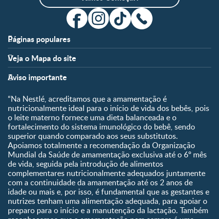
Páginas populares
Apoio
Clube
Veja o Mapa do site
FAQ
Clube Nestlé FamilyNes
Fases
Temas
Nossos Artigos
Faça Login/Cadastre-se
Aviso importante
Pré-Concepção
Vida em Família
Parceiros
Gravidez
Crescimento e
“Na Nestlé, acreditamos que a amamentação é
Fale conosco
Desenvolvimento
Pós-Parto
nutricionalmente ideal para o início de vida dos bebês, pois
Ser Mãe e Pai
o leite materno fornece uma dieta balanceada e o
Shopping
0 a 5 meses
fortalecimento do sistema imunológico do bebê, sendo
Nutrição, Alimentação e
Compre Agora
6 a 8 meses
superior quando comparado aos seus substitutos.
Saúde
Apoiamos totalmente a recomendação da Organização
9 a 12 meses
Mundial da Saúde de amamentação exclusiva até o 6º mês
1 a 3 anos
de vida, seguida pela introdução de alimentos
Pré-escolar
complementares nutricionalmente adequados juntamente
com a continuidade da amamentação até os 2 anos de
Ferramentas
idade ou mais e, por isso, é fundamental que as gestantes e
nutrizes tenham uma alimentação adequada, para apoiar o
Quando eu ficarei fértil?
preparo para o início e a manutenção da lactação. Também
Que dia meu bebê vai