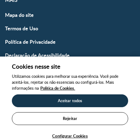
Mapa do site
Termos de Uso
Política de Privacidade
Declaração de Acessibilidade
Cookies nesse site
Cookie
Utilizamos cookies para melhorar sua experiência. Você pode
aceitá-los, rejeitar os não essenciais ou configurá-los. Mais
informações na
Política de Cookies.
Aceitar todos
Copyright @ 2026 Nestlé. Todos os direitos reservados.
Rejeitar
Voltar ao topo
Tem alguma dúvida? Conheça nossos canais de atendime
Configurar Cookies