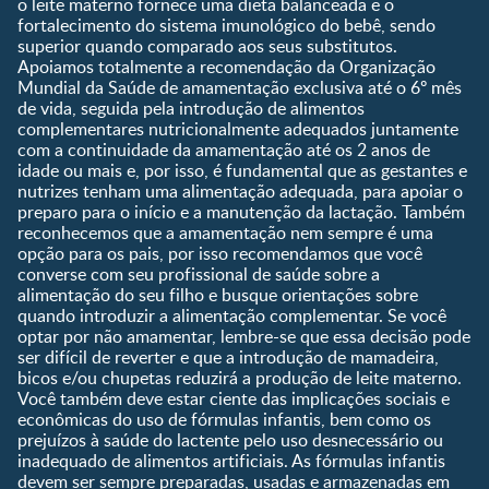
Ser Mãe e Pai
o leite materno fornece uma dieta balanceada e o
Shopping
0 a 5 meses
fortalecimento do sistema imunológico do bebê, sendo
Nutrição, Alimentação e
Compre Agora
6 a 8 meses
superior quando comparado aos seus substitutos.
Saúde
Apoiamos totalmente a recomendação da Organização
9 a 12 meses
Mundial da Saúde de amamentação exclusiva até o 6º mês
1 a 3 anos
de vida, seguida pela introdução de alimentos
Pré-escolar
complementares nutricionalmente adequados juntamente
com a continuidade da amamentação até os 2 anos de
Ferramentas
idade ou mais e, por isso, é fundamental que as gestantes e
nutrizes tenham uma alimentação adequada, para apoiar o
Quando eu ficarei fértil?
preparo para o início e a manutenção da lactação. Também
Que dia meu bebê vai
reconhecemos que a amamentação nem sempre é uma
nascer?
opção para os pais, por isso recomendamos que você
converse com seu profissional de saúde sobre a
Guia de Nomes para Bebê
alimentação do seu filho e busque orientações sobre
Calendário de semanas de
quando introduzir a alimentação complementar. Se você
gravidez
optar por não amamentar, lembre-se que essa decisão pode
Calculadora de cor dos
ser difícil de reverter e que a introdução de mamadeira,
olhos
bicos e/ou chupetas reduzirá a produção de leite materno.
Você também deve estar ciente das implicações sociais e
Curva de crescimento do
econômicas do uso de fórmulas infantis, bem como os
bebê
prejuízos à saúde do lactente pelo uso desnecessário ou
Planeta dos Pais
inadequado de alimentos artificiais. As fórmulas infantis
devem ser sempre preparadas, usadas e armazenadas em
Receitas