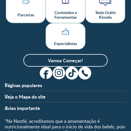
Conteúdos e
Teste Grátis
Parcerias
Ferramentas
Kinedu
Especialistas
Vamos Começar!
Páginas populares
Apoio
Clube
Veja o Mapa do site
FAQ
Clube Nestlé FamilyNes
Fases
Temas
Nossos Artigos
Faça Login/Cadastre-se
Aviso importante
Pré-Concepção
Vida em Família
Parceiros
Gravidez
Crescimento e
“Na Nestlé, acreditamos que a amamentação é
Fale conosco
Desenvolvimento
Pós-Parto
nutricionalmente ideal para o início de vida dos bebês, pois