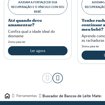
09:00 - 18:00 *consultar disponibilidade do local
AJUDAM A FORTALECER SUA
AJUDAM 
Saiba mais
RECUPERAÇÃO E O VÍNCULO COM SEU
RECUPERAÇÃO
BEBÊ.
Obter direções
Até quando devo
Tenho rach
amamentar?
continuar
meu bebê?
Posto de Coleta de Leite Humano do
Confira qual a idade ideal do
Município de Suzano
desmame
Aprenda como 
Av. Antonio Marques Figueira, 1.861 - Vila Figueira
as rachaduras
2mins para ler
Suzano
-
SP
3mins para ler
08676000
Ler agora
Brasil
11-4745-3333
09:00 - 18:00 *consultar disponibilidade do local
Saiba mais
Obter direções
Posto de Coleta de Leite Humano do Hospital
Ferramentas
Buscador de Bancos de Leite Matern
Home
Geral de Guarulhos
Alameda dos Lírios, 200 - CECAP