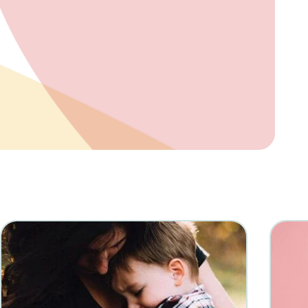
reva
a
ião