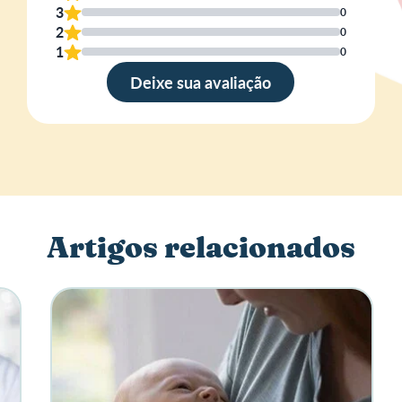
3
0
2
0
Esc
1
0
a su
opin
Deixe sua avaliação
Artigos relacionados