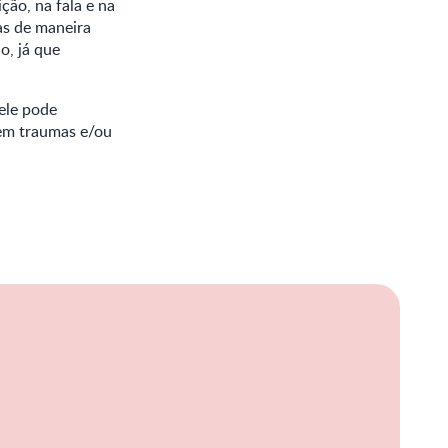
ção, na fala e na
as de maneira
o, já que
ele pode
sem traumas e/ou
iação
me