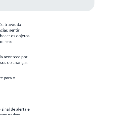
é através da
iar, sentir
nhecer os objetos
m, eles
Ela acontece por
sos de crianças
te para o
inal de alerta e
jetos podem