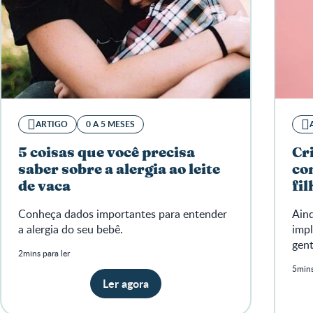
ARTIGO
0 A 5 MESES
5 coisas que você precisa
Cr
saber sobre a alergia ao leite
co
de vaca
fi
Conheça dados importantes para entender
Aind
a alergia do seu bebê.
impl
gent
2mins para ler
5mins
Ler agora