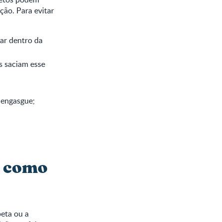
ão. Para evitar
ar dentro da
s saciam esse
 engasgue;
e como
peta ou a