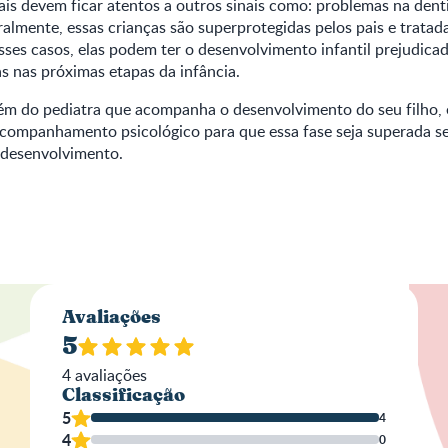
is devem ficar atentos a outros sinais como: problemas na denti
almente, essas crianças são superprotegidas pelos pais e tratad
esses casos, elas podem ter o desenvolvimento infantil prejudicad
s nas próximas etapas da infância.
lém do pediatra que acompanha o desenvolvimento do seu filho, 
acompanhamento psicológico para que essa fase seja superada 
 desenvolvimento.
Aval
Avaliações
5
4
avaliações
Classificação
No
5
4
4
0