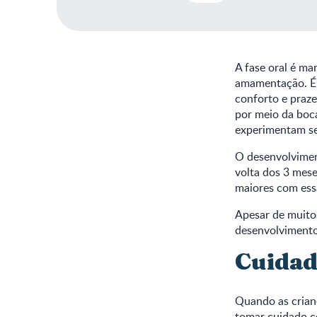
A fase oral é ma
amamentação. É e
conforto e praze
por meio da boca
experimentam sen
O desenvolviment
volta dos 3 mese
maiores com essa
Apesar de muitos
desenvolvimento
Cuidad
Quando as crianç
tomar cuidado c