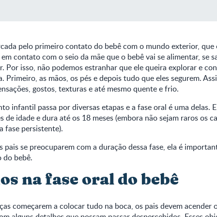
rcada pelo primeiro contato do bebê com o mundo exterior, que 
m contato com o seio da mãe que o bebê vai se alimentar, se sac
r. Por isso, não podemos estranhar que ele queira explorar e co
. Primeiro, as mãos, os pés e depois tudo que eles segurem. Assi
sações, gostos, texturas e até mesmo quente e frio.
o infantil passa por diversas etapas e a fase oral é uma delas. 
s de idade e dura até os 18 meses (embora não sejam raros os ca
 fase persistente).
 pais se preocuparem com a duração dessa fase, ela é importan
 do bebê.
os na fase oral do bebê
as começarem a colocar tudo na boca, os pais devem acender o s
om alguns detalhes que possam passar despercebidos. Esses ob