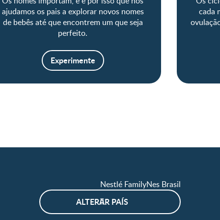
Os nomes importam, e é por isso que nós
Os cic
ajudamos os pais a explorar novos nomes
cada 
de bebês até que encontrem um que seja
ovulação
perfeito.
Experimente
Nestlé FamilyNes Brasil
ALTERAR PAÍS