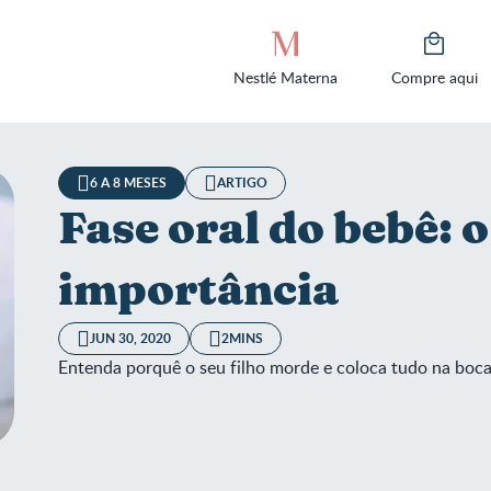
Nestlé Materna
Compre aqui
6 A 8 MESES
ARTIGO
Fase oral do bebê: o
importância
JUN 30, 2020
2MINS
Entenda porquê o seu filho morde e coloca tudo na boc
oral do bebê: o que é e importância