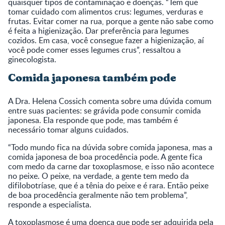
quaisquer tipos de contaminação e doenças. “Tem que
tomar cuidado com alimentos crus: legumes, verduras e
frutas. Evitar comer na rua, porque a gente não sabe como
é feita a higienização. Dar preferência para legumes
cozidos. Em casa, você consegue fazer a higienização, aí
você pode comer esses legumes crus”, ressaltou a
ginecologista.
Comida japonesa também pode
A Dra. Helena Cossich comenta sobre uma dúvida comum
entre suas pacientes: se grávida pode consumir comida
japonesa. Ela responde que pode, mas também é
necessário tomar alguns cuidados.
“Todo mundo fica na dúvida sobre comida japonesa, mas a
comida japonesa de boa procedência pode. A gente fica
com medo da carne dar toxoplasmose, e isso não acontece
no peixe. O peixe, na verdade, a gente tem medo da
difilobotríase, que é a tênia do peixe e é rara. Então peixe
de boa procedência geralmente não tem problema”,
responde a especialista.
A toxoplasmose é uma doença que pode ser adquirida pela