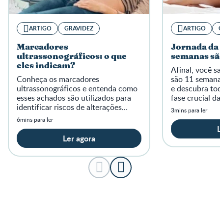
ARTIGO
GRAVIDEZ
ARTIGO
Marcadores
Jornada da 
ultrassonográficos: o que
semanas sã
eles indicam?
Afinal, você 
Conheça os marcadores
são 11 semana
ultrassonográficos e entenda como
e descubra to
esses achados são utilizados para
fase crucial d
identificar riscos de alterações
3mins para ler
genéticas e cromossômicas durante
6mins para ler
a gestação.
Ler agora