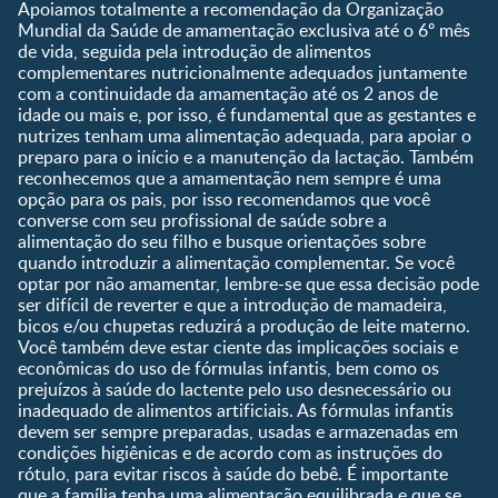
Apoiamos totalmente a recomendação da Organização
9 a 12 meses
Mundial da Saúde de amamentação exclusiva até o 6º mês
1 a 3 anos
de vida, seguida pela introdução de alimentos
Pré-escolar
complementares nutricionalmente adequados juntamente
com a continuidade da amamentação até os 2 anos de
Ferramentas
idade ou mais e, por isso, é fundamental que as gestantes e
nutrizes tenham uma alimentação adequada, para apoiar o
Quando eu ficarei fértil?
preparo para o início e a manutenção da lactação. Também
Que dia meu bebê vai
reconhecemos que a amamentação nem sempre é uma
nascer?
opção para os pais, por isso recomendamos que você
converse com seu profissional de saúde sobre a
Guia de Nomes para Bebê
alimentação do seu filho e busque orientações sobre
Calendário de semanas de
quando introduzir a alimentação complementar. Se você
gravidez
optar por não amamentar, lembre-se que essa decisão pode
Calculadora de cor dos
ser difícil de reverter e que a introdução de mamadeira,
olhos
bicos e/ou chupetas reduzirá a produção de leite materno.
Você também deve estar ciente das implicações sociais e
Curva de crescimento do
econômicas do uso de fórmulas infantis, bem como os
bebê
prejuízos à saúde do lactente pelo uso desnecessário ou
Planeta dos Pais
inadequado de alimentos artificiais. As fórmulas infantis
devem ser sempre preparadas, usadas e armazenadas em
Receitas
condições higiênicas e de acordo com as instruções do
rótulo, para evitar riscos à saúde do bebê. É importante
que a família tenha uma alimentação equilibrada e que se