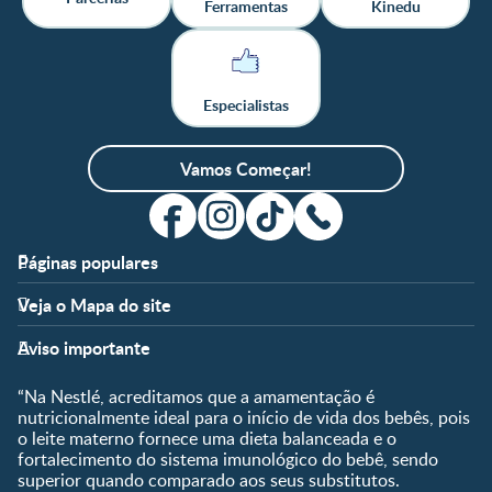
Ferramentas
Kinedu
Especialistas
Vamos Começar!
Páginas populares
Apoio
Clube
Veja o Mapa do site
FAQ
Clube Nestlé FamilyNes
Fases
Temas
Nossos Artigos
Faça Login/Cadastre-se
Aviso importante
Pré-Concepção
Vida em Família
Parceiros
Gravidez
Crescimento e
“Na Nestlé, acreditamos que a amamentação é
Fale conosco
Desenvolvimento
Pós-Parto
nutricionalmente ideal para o início de vida dos bebês, pois
Ser Mãe e Pai
o leite materno fornece uma dieta balanceada e o
Shopping
0 a 5 meses
fortalecimento do sistema imunológico do bebê, sendo
Nutrição, Alimentação e
Compre Agora
6 a 8 meses
superior quando comparado aos seus substitutos.
Saúde