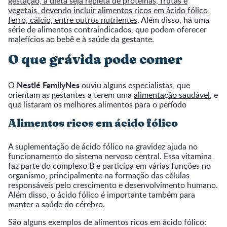
gestação, a dieta seja repleta de proteínas, frutas e
vegetais, devendo incluir alimentos ricos em ácido fólico,
ferro, cálcio, entre outros nutrientes
. Além disso, há uma
série de alimentos contraindicados, que podem oferecer
malefícios ao bebê e à saúde da gestante.
O que grávida pode comer
Nestlé FamilyNes
O
ouviu alguns especialistas, que
orientam as gestantes a terem uma
alimentação saudável
, e
que listaram os melhores alimentos para o período
Alimentos ricos em ácido fólico
A suplementação de ácido fólico na gravidez ajuda no
funcionamento do sistema nervoso central. Essa vitamina
faz parte do complexo B e participa em várias funções no
organismo, principalmente na formação das células
responsáveis pelo crescimento e desenvolvimento humano.
Além disso, o ácido fólico é importante também para
manter a saúde do cérebro.
São alguns exemplos de alimentos ricos em ácido fólico: