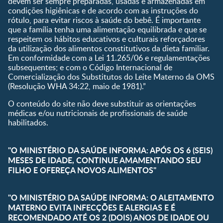
devem ser sempre preparadas, usadas e armazenadas em
Receitas
condições higiênicas e de acordo com as instruções do
rótulo, para evitar riscos à saúde do bebê. É importante
que a família tenha uma alimentação equilibrada e que se
respeitem os hábitos educativos e culturais reforçadores
da utilização dos alimentos constitutivos da dieta familiar.
Em conformidade com a Lei 11.265/06 e regulamentações
subsequentes; e com o Código Internacional de
Comercialização dos Substitutos do Leite Materno da OMS
(Resolução WHA 34:22, maio de 1981).”
O conteúdo do site não deve substituir as orientações
médicas e/ou nutricionais de profissionais de saúde
habilitados.
"O MINISTÉRIO DA SAÚDE INFORMA: APÓS OS 6 (SEIS)
MESES DE IDADE, CONTINUE AMAMENTANDO SEU
FILHO E OFEREÇA NOVOS ALIMENTOS"
"O MINISTÉRIO DA SAÚDE INFORMA: O ALEITAMENTO
MATERNO EVITA INFECÇÕES E ALERGIAS E É
RECOMENDADO ATÉ OS 2 (DOIS) ANOS DE IDADE OU