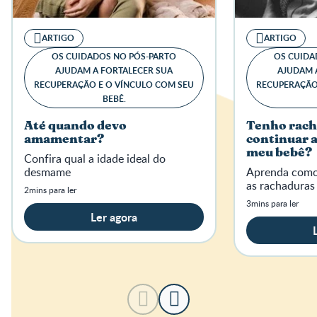
ARTIGO
ARTIGO
OS CUIDADOS NO PÓS-PARTO
OS CUIDA
AJUDAM A FORTALECER SUA
AJUDAM 
RECUPERAÇÃO E O VÍNCULO COM SEU
RECUPERAÇÃO
BEBÊ.
Até quando devo
Tenho rach
amamentar?
continuar
meu bebê?
Confira qual a idade ideal do
desmame
Aprenda como 
as rachaduras
2mins para ler
3mins para ler
Ler agora