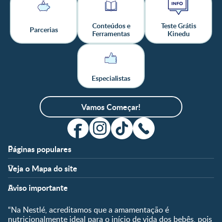
Conteúdos e
Teste Grátis
Parcerias
Ferramentas
Kinedu
Especialistas
Vamos Começar!
Páginas populares
Apoio
Clube
Veja o Mapa do site
FAQ
Clube Nestlé FamilyNes
Fases
Temas
Nossos Artigos
Faça Login/Cadastre-se
Aviso importante
Pré-Concepção
Vida em Família
Parceiros
Gravidez
Crescimento e
“Na Nestlé, acreditamos que a amamentação é
Fale conosco
Desenvolvimento
Pós-Parto
nutricionalmente ideal para o início de vida dos bebês, pois