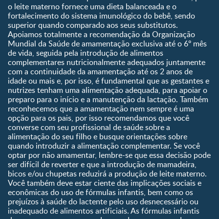
Ser Mãe e Pai
o leite materno fornece uma dieta balanceada e o
Shopping
0 a 5 meses
fortalecimento do sistema imunológico do bebê, sendo
Nutrição, Alimentação e
Compre Agora
6 a 8 meses
superior quando comparado aos seus substitutos.
Saúde
Apoiamos totalmente a recomendação da Organização
9 a 12 meses
Mundial da Saúde de amamentação exclusiva até o 6º mês
1 a 3 anos
de vida, seguida pela introdução de alimentos
Pré-escolar
complementares nutricionalmente adequados juntamente
com a continuidade da amamentação até os 2 anos de
Ferramentas
idade ou mais e, por isso, é fundamental que as gestantes e
nutrizes tenham uma alimentação adequada, para apoiar o
Quando eu ficarei fértil?
preparo para o início e a manutenção da lactação. Também
Que dia meu bebê vai
reconhecemos que a amamentação nem sempre é uma
nascer?
opção para os pais, por isso recomendamos que você
converse com seu profissional de saúde sobre a
Guia de Nomes para Bebê
alimentação do seu filho e busque orientações sobre
Calendário de semanas de
quando introduzir a alimentação complementar. Se você
gravidez
optar por não amamentar, lembre-se que essa decisão pode
Calculadora de cor dos
ser difícil de reverter e que a introdução de mamadeira,
olhos
bicos e/ou chupetas reduzirá a produção de leite materno.
Você também deve estar ciente das implicações sociais e
Curva de crescimento do
econômicas do uso de fórmulas infantis, bem como os
bebê
prejuízos à saúde do lactente pelo uso desnecessário ou
Planeta dos Pais
inadequado de alimentos artificiais. As fórmulas infantis