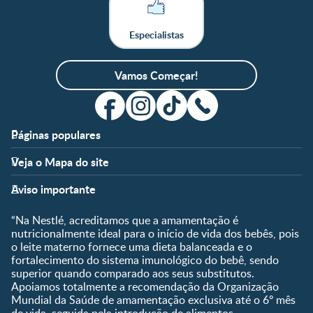
Especialistas
Vamos Começar!
Páginas populares
Apoio
Clube
Veja o Mapa do site
FAQ
Clube Nestlé FamilyNes
Fases
Temas
Nossos Artigos
Faça Login/Cadastre-se
Aviso importante
Pré-Concepção
Vida em Família
Parceiros
Gravidez
Crescimento e
“Na Nestlé, acreditamos que a amamentação é
Fale conosco
Desenvolvimento
Pós-Parto
nutricionalmente ideal para o início de vida dos bebês, pois
Ser Mãe e Pai
o leite materno fornece uma dieta balanceada e o
Shopping
0 a 5 meses
fortalecimento do sistema imunológico do bebê, sendo
Nutrição, Alimentação e
Compre Agora
6 a 8 meses
superior quando comparado aos seus substitutos.
Saúde
Apoiamos totalmente a recomendação da Organização
9 a 12 meses
Mundial da Saúde de amamentação exclusiva até o 6º mês
1 a 3 anos