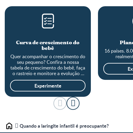
Curva de crescimento do
Plane
bebê
16 países. 8.
Quer acompanhar o crescimento do
realment
seu pequeno? Confira a nossa
tabela de crescimento do bebê, faça
Ex
o rastreio e monitore a evolução o
tamanho do baby!
Experimente
Quando a laringite infantil é preocupante?
Home