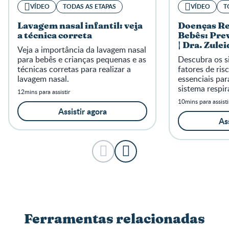
VÍDEO
TODAS AS ETAPAS
VÍDEO
T
Lavagem nasal infantil: veja
Doenças Re
a técnica correta
Bebês: Pre
| Dra. Zule
Veja a importância da lavagem nasal
para bebês e crianças pequenas e as
Descubra os si
técnicas corretas para realizar a
fatores de ris
lavagem nasal.
essenciais par
sistema respir
12mins para assistir
desenvolva de
10mins para assisti
Assistir agora
Ass
Ferramentas relacionadas