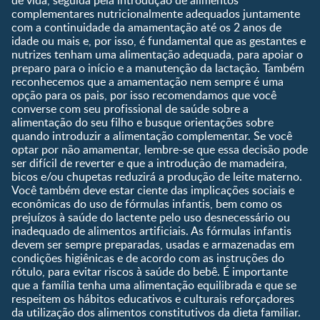
de vida, seguida pela introdução de alimentos
Pré-escolar
complementares nutricionalmente adequados juntamente
com a continuidade da amamentação até os 2 anos de
Ferramentas
idade ou mais e, por isso, é fundamental que as gestantes e
nutrizes tenham uma alimentação adequada, para apoiar o
Quando eu ficarei fértil?
preparo para o início e a manutenção da lactação. Também
Que dia meu bebê vai
reconhecemos que a amamentação nem sempre é uma
nascer?
opção para os pais, por isso recomendamos que você
converse com seu profissional de saúde sobre a
Guia de Nomes para Bebê
alimentação do seu filho e busque orientações sobre
Calendário de semanas de
quando introduzir a alimentação complementar. Se você
gravidez
optar por não amamentar, lembre-se que essa decisão pode
Calculadora de cor dos
ser difícil de reverter e que a introdução de mamadeira,
olhos
bicos e/ou chupetas reduzirá a produção de leite materno.
Você também deve estar ciente das implicações sociais e
Curva de crescimento do
econômicas do uso de fórmulas infantis, bem como os
bebê
prejuízos à saúde do lactente pelo uso desnecessário ou
Planeta dos Pais
inadequado de alimentos artificiais. As fórmulas infantis
devem ser sempre preparadas, usadas e armazenadas em
Receitas
condições higiênicas e de acordo com as instruções do
rótulo, para evitar riscos à saúde do bebê. É importante
que a família tenha uma alimentação equilibrada e que se
respeitem os hábitos educativos e culturais reforçadores
da utilização dos alimentos constitutivos da dieta familiar.