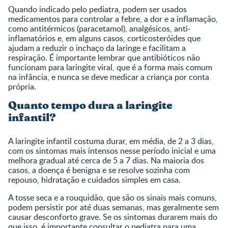
Quando indicado pelo pediatra, podem ser usados
medicamentos para controlar a febre, a dor e a inflamação,
como antitérmicos (paracetamol), analgésicos, anti-
inflamatórios e, em alguns casos, corticosteróides que
ajudam a reduzir o inchaço da laringe e facilitam a
respiração. É importante lembrar que antibióticos não
funcionam para laringite viral, que é a forma mais comum
na infância, e nunca se deve medicar a criança por conta
própria.
Quanto tempo dura a laringite
infantil?
A laringite infantil costuma durar, em média, de 2 a 3 dias,
com os sintomas mais intensos nesse período inicial e uma
melhora gradual até cerca de 5 a 7 dias. Na maioria dos
casos, a doença é benigna e se resolve sozinha com
repouso, hidratação e cuidados simples em casa.
A tosse seca e a rouquidão, que são os sinais mais comuns,
podem persistir por até duas semanas, mas geralmente sem
causar desconforto grave. Se os sintomas durarem mais do
que isso, é importante consultar o pediatra para uma