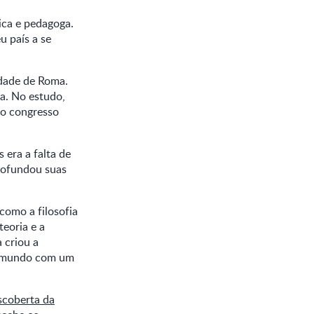
ica e pedagoga.
u país a se
idade de Roma.
a. No estudo,
 o congresso
 era a falta de
profundou suas
como a filosofia
eoria e a
 criou a
lo mundo com um
scoberta da