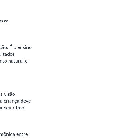
cos:
ção. É o ensino
ultados
to natural e
a visão
da criança deve
ir seu ritmo.
rmônica entre