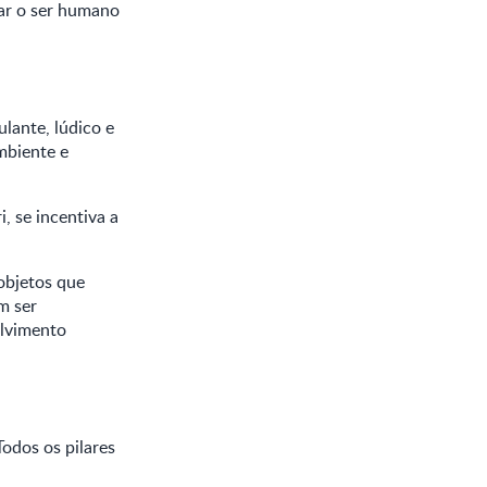
har o ser humano
lante, lúdico e
ambiente e
, se incentiva a
 objetos que
m ser
olvimento
Todos os pilares