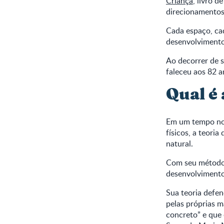
Criança
, livro 
direcionamentos
Cada espaço, cad
desenvolvimento
Ao decorrer de s
faleceu aos 82 a
Qual é
Em um tempo no 
físicos, a teori
natural.
Com seu método,
desenvolvimento
Sua teoria defen
pelas próprias m
concreto” e que 