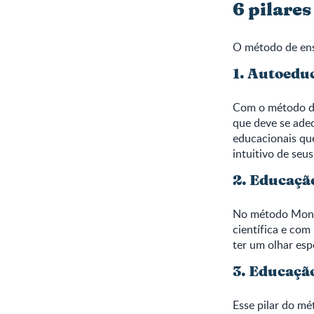
6 pilare
O método de ens
1. Autoedu
Com o método de
que deve se adeq
educacionais qu
intuitivo de seu
2. Educaçã
No método Monte
científica e com
ter um olhar esp
3. Educaçã
Esse pilar do mé