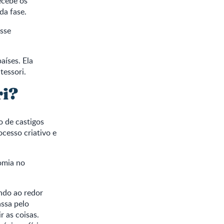
ecebe os
da fase.
esse
aíses. Ela
tessori.
ri?
o de castigos
cesso criativo e
omia no
undo ao redor
assa pelo
r as coisas.