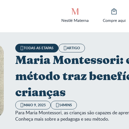
Nestlé Materna
Compre aqui
TODAS AS ETAPAS
ARTIGO
Maria Montessori:
método traz benefí
crianças
MAIO 9, 2025
14MINS
Para Maria Montessori, as crianças são capazes de apre
Conheça mais sobre a pedagoga e seu método.
a Montessori: entenda como o método traz benefícios para cria