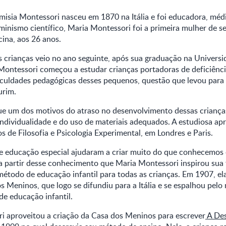
misia Montessori nasceu em 1870 na Itália e foi educadora, méd
inismo científico, Maria Montessori foi a primeira mulher de se
ina, aos 26 anos.
s crianças veio no ano seguinte, após sua graduação na Univers
ontessori começou a estudar crianças portadoras de deficiênci
ficuldades pedagógicas desses pequenos, questão que levou para
urim.
ue um dos motivos do atraso no desenvolvimento dessas crianças
individualidade e do uso de materiais adequados. A estudiosa a
os de Filosofia e Psicologia Experimental, em Londres e Paris.
e educação especial ajudaram a criar muito do que conhecemos 
a partir desse conhecimento que Maria Montessori inspirou sua t
étodo de educação infantil para todas as crianças. Em 1907, ela
s Meninos, que logo se difundiu para a Itália e se espalhou pe
e educação infantil.
i aproveitou a criação da Casa dos Meninos para escrever
A De