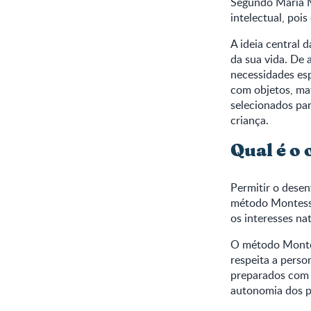
Segundo Maria M
intelectual, pois
A ideia central 
da sua vida. De
necessidades es
com objetos, ma
selecionados par
criança.
Qual é o
Permitir o desen
método Montessor
os interesses na
O método Montes
respeita a perso
preparados com 
autonomia dos 