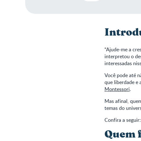
Introd
“Ajude-me a cre
interpretou o de
interessadas nis
Você pode até nã
que liberdade e
Montessori
.
Mas afinal, que
temas do univers
Confira a seguir:
Quem f