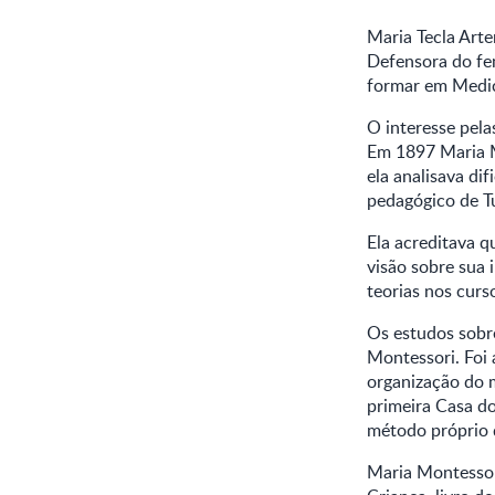
Maria Tecla Arte
Defensora do fem
formar em Medic
O interesse pela
Em 1897 Maria M
ela analisava di
pedagógico de T
Ela acreditava q
visão sobre sua 
teorias nos curs
Os estudos sobr
Montessori. Foi 
organização do m
primeira Casa do
método próprio d
Maria Montessor