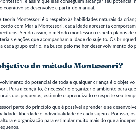
ontessori, é assim que elas conseguem alcançar seu potencial m
 o
cognitivo
se desenvolve a partir do manual.
da teoria Montessori é o respeito às habilidades naturais da cria
 acordo com Maria Montessori, cada idade apresenta comportam
pecíficas. Sendo assim, o método montessori respeita planos de
teriais e ações que acompanham a idade do sujeito. Os brinqued
a cada grupo etário, na busca pelo melhor desenvolvimento do 
 objetivo do método Montessori?
volvimento do potencial de toda e qualquer criança é o objetivo 
i. Para alcançá-lo, é necessário organizar o ambiente para que
turais dos pequenos, estimule o aprendizado e respeite seu temp
sori parte do princípio que é possível aprender e se desenvolv
nalidade, liberdade e individualidade de cada sujeito. Por isso, o
altura e organização para estimular muito mais do que a indepe
pequenos.