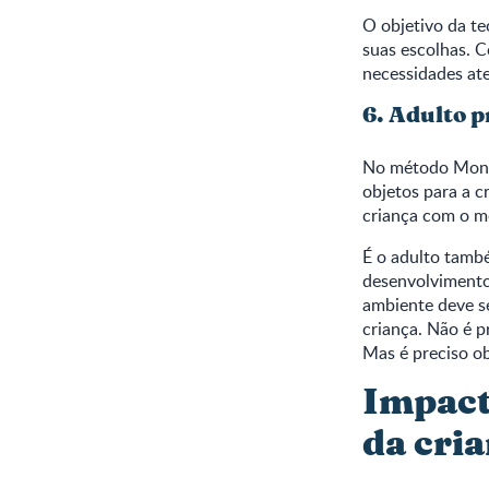
O objetivo da te
suas escolhas. C
necessidades ate
6. Adulto 
No método Montes
objetos para a cr
criança com o me
É o adulto tamb
desenvolvimento 
ambiente deve se
criança. Não é p
Mas é preciso ob
Impact
da cri