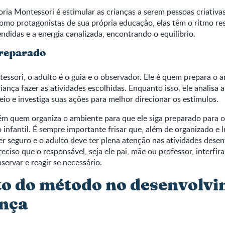
oria Montessori é estimular as crianças a serem pessoas criativa
omo protagonistas de sua própria educação, elas têm o ritmo res
ndidas e a energia canalizada, encontrando o equilíbrio.
preparado
sori, o adulto é o guia e o observador. Ele é quem prepara o a
iança fazer as atividades escolhidas. Enquanto isso, ele analisa 
io e investiga suas ações para melhor direcionar os estímulos.
ém quem organiza o ambiente para que ele siga preparado para o
infantil. É sempre importante frisar que, além de organizado e l
r seguro e o adulto deve ter plena atenção nas atividades desen
reciso que o responsável, seja ele pai, mãe ou professor, interfir
servar e reagir se necessário.
o do método no desenvolv
ança