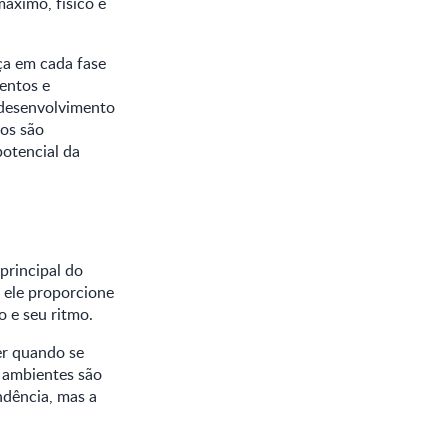
áximo, físico e
nça em cada fase
entos e
 desenvolvimento
os são
potencial da
principal do
 ele proporcione
o e seu ritmo.
er quando se
s ambientes são
ndência, mas a