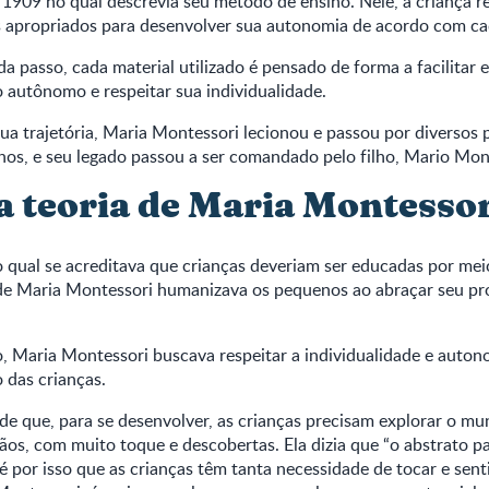
de 1909 no qual descrevia seu método de ensino. Nele, a criança r
 apropriados para desenvolver sua autonomia de acordo com ca
a passo, cada material utilizado é pensado de forma a facilitar 
 autônomo e respeitar sua individualidade.
ua trajetória, Maria Montessori lecionou e passou por diversos p
nos, e seu legado passou a ser comandado pelo filho, Mario Mon
 a teoria de Maria Montesso
qual se acreditava que crianças deveriam ser educadas por mei
a de Maria Montessori humanizava os pequenos ao abraçar seu pro
 Maria Montessori buscava respeitar a individualidade e auton
 das crianças.
de que, para se desenvolver, as crianças precisam explorar o m
ãos, com muito toque e descobertas. Ela dizia que “o abstrato p
é por isso que as crianças têm tanta necessidade de tocar e senti