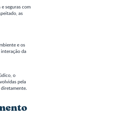
s e seguras com
peitado, as
mbiente e os
a interação da
údico, o
volvidas pela
a diretamente.
imento