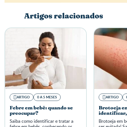
Artigos relacionados
Escreva a sua opinião
ARTIGO
0 A 5 MESES
ARTIGO
Febre em bebê: quando se
Brotoeja e
preocupar?
identificar,
Saiba como identificar e tratar a
Brotoeja em 
febre em bebês, conhecendo os
ser evitada! S