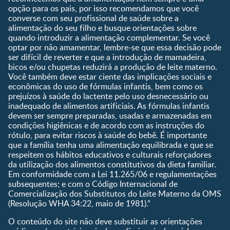
nascer?
opção para os pais, por isso recomendamos que você
converse com seu profissional de saúde sobre a
Guia de Nomes para Bebê
alimentação do seu filho e busque orientações sobre
Calendário de semanas de
quando introduzir a alimentação complementar. Se você
gravidez
optar por não amamentar, lembre-se que essa decisão pode
Calculadora de cor dos
ser difícil de reverter e que a introdução de mamadeira,
olhos
bicos e/ou chupetas reduzirá a produção de leite materno.
Você também deve estar ciente das implicações sociais e
Curva de crescimento do
econômicas do uso de fórmulas infantis, bem como os
bebê
prejuízos à saúde do lactente pelo uso desnecessário ou
Planeta dos Pais
inadequado de alimentos artificiais. As fórmulas infantis
devem ser sempre preparadas, usadas e armazenadas em
Receitas
condições higiênicas e de acordo com as instruções do
rótulo, para evitar riscos à saúde do bebê. É importante
que a família tenha uma alimentação equilibrada e que se
respeitem os hábitos educativos e culturais reforçadores
da utilização dos alimentos constitutivos da dieta familiar.
Em conformidade com a Lei 11.265/06 e regulamentações
subsequentes; e com o Código Internacional de
Comercialização dos Substitutos do Leite Materno da OMS
(Resolução WHA 34:22, maio de 1981).”
O conteúdo do site não deve substituir as orientações