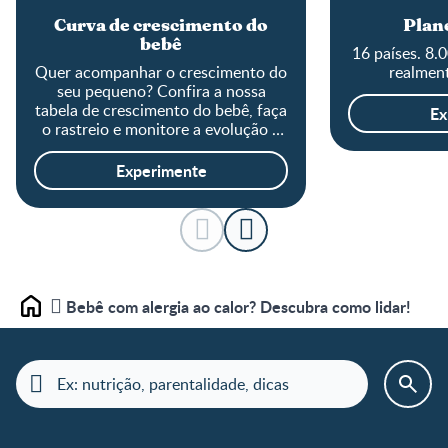
Curva de crescimento do
Plane
bebê
16 países. 8.
Quer acompanhar o crescimento do
realment
seu pequeno? Confira a nossa
tabela de crescimento do bebê, faça
Ex
o rastreio e monitore a evolução o
tamanho do baby!
Experimente
Bebê com alergia ao calor? Descubra como lidar!
Home