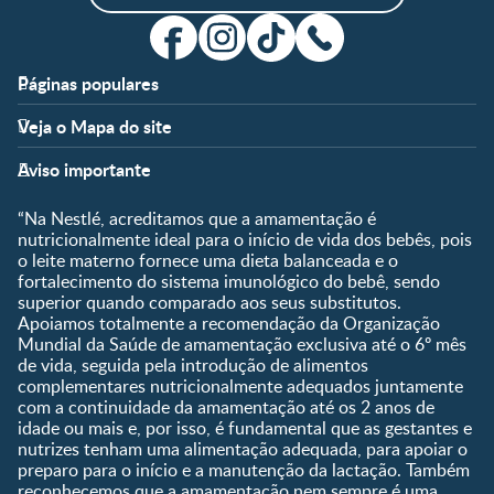
Páginas populares
Apoio
Clube
Veja o Mapa do site
FAQ
Clube Nestlé FamilyNes
Fases
Temas
Nossos Artigos
Faça Login/Cadastre-se
Aviso importante
Pré-Concepção
Vida em Família
Parceiros
Gravidez
Crescimento e
“Na Nestlé, acreditamos que a amamentação é
Fale conosco
Desenvolvimento
Pós-Parto
nutricionalmente ideal para o início de vida dos bebês, pois
Ser Mãe e Pai
o leite materno fornece uma dieta balanceada e o
Shopping
0 a 5 meses
fortalecimento do sistema imunológico do bebê, sendo
Nutrição, Alimentação e
Compre Agora
6 a 8 meses
superior quando comparado aos seus substitutos.
Saúde
Apoiamos totalmente a recomendação da Organização
9 a 12 meses
Mundial da Saúde de amamentação exclusiva até o 6º mês
1 a 3 anos
de vida, seguida pela introdução de alimentos
Pré-escolar
complementares nutricionalmente adequados juntamente
com a continuidade da amamentação até os 2 anos de
Ferramentas
idade ou mais e, por isso, é fundamental que as gestantes e
nutrizes tenham uma alimentação adequada, para apoiar o
Quando eu ficarei fértil?
preparo para o início e a manutenção da lactação. Também
Que dia meu bebê vai
reconhecemos que a amamentação nem sempre é uma