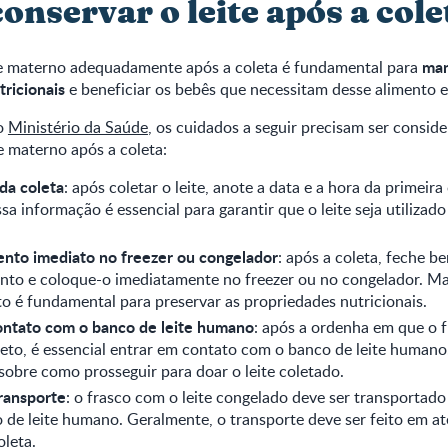
nservar o leite após a cole
man
te materno adequadamente após a coleta é fundamental para
ricionais
e beneficiar os bebês que necessitam desse alimento e
o
Ministério da Saúde
, os cuidados a seguir precisam ser consid
e materno após a coleta:
da coleta
: após coletar o leite, anote a data e a hora da primeir
ssa informação é essencial para garantir que o leite seja utilizad
to imediato no freezer ou congelador
: após a coleta, feche b
to e coloque-o imediatamente no freezer ou no congelador. Man
 é fundamental para preservar as propriedades nutricionais.
ontato com o banco de leite humano
: após a ordenha em que o f
eto, é essencial entrar em contato com o banco de leite humano
sobre como prosseguir para doar o leite coletado.
ransporte
: o frasco com o leite congelado deve ser transporta
 de leite humano. Geralmente, o transporte deve ser feito em até
oleta.