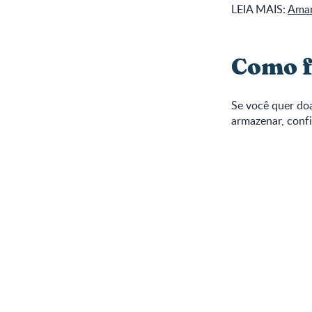
LEIA MAIS:
Amam
Como f
Se você quer doa
armazenar, confi