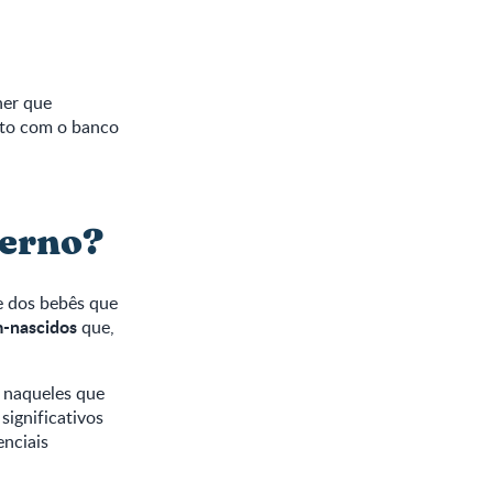
her que
ato com o banco
terno?
e dos bebês que
-nascidos
que,
l naqueles que
ignificativos
enciais