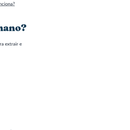
nciona?
umano?
a extrair e