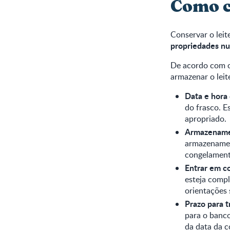
Como co
Conservar o lei
propriedades nut
De acordo com 
armazenar o leit
Data e hora 
do frasco. E
apropriado.
Armazenamen
armazenamen
congelamento
Entrar em c
esteja compl
orientações 
Prazo para t
para o banco
da data da c