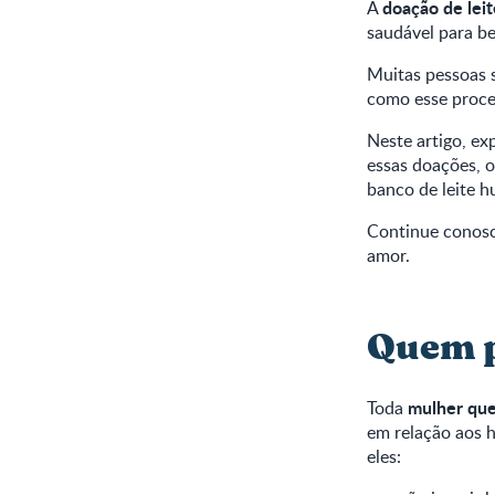
doação de lei
A
saudável para be
Muitas pessoas 
como esse proce
Neste artigo, e
essas doações, 
banco de leite 
Continue conosc
amor.
Quem p
mulher qu
Toda
em relação aos h
eles: