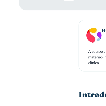
R
A equipe c
materno-in
clínica.
Introd