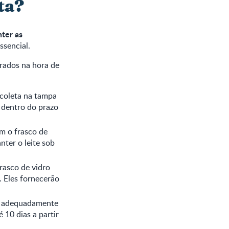
ta?
ter as
ssencial.
erados na hora de
a coleta na tampa
o dentro do prazo
em o frasco de
ter o leite sob
rasco de vidro
. Eles fornecerão
do adequadamente
 10 dias a partir