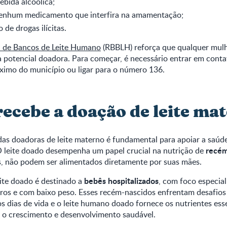
ebida alcoólica;
enhum medicamento que interfira na amamentação;
 de drogas ilícitas.
ra de Bancos de Leite Humano
(RBBLH) reforça que qualquer mul
potencial doadora. Para começar, é necessário entrar em cont
óximo do município ou ligar para o número 136.
ecebe a doação de leite ma
das doadoras de leite materno é fundamental para apoiar a saúd
recém
O leite doado desempenha um papel crucial na nutrição de
s, não podem ser alimentados diretamente por suas mães.
bebês hospitalizados
ite doado é destinado a
, com foco especia
os e com baixo peso. Esses recém-nascidos enfrentam desafios s
s dias de vida e o leite humano doado fornece os nutrientes ess
a o crescimento e desenvolvimento saudável.