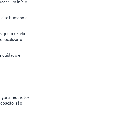
recer um início
 leite humano e
os quem recebe
 localizar o
e cuidado e
lguns requisitos
 doação, são