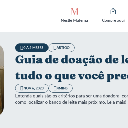
Nestlé Materna
Compre aqui
0 A 5 MESES
ARTIGO
Guia de doação de 
tudo o que você pre
NOV 6, 2023
4MINS
Entenda quais são os critérios para ser uma doadora, com
como localizar o banco de leite mais próximo. Leia mais!
 de doação de leite humano: tudo o que você precisa saber!