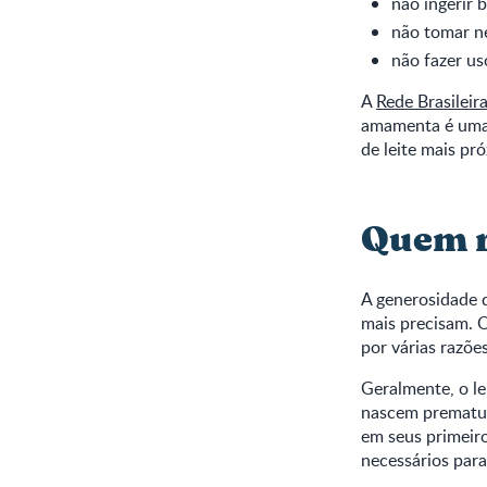
não ingerir b
não tomar n
não fazer uso
A
Rede Brasilei
amamenta é uma 
de leite mais pr
Quem r
A generosidade 
mais precisam. 
por várias razõe
Geralmente, o le
nascem prematur
em seus primeiro
necessários par