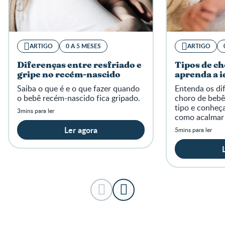
ARTIGO
0 A 5 MESES
ARTIGO
Diferenças entre resfriado e
Tipos de ch
gripe no recém-nascido
aprenda a i
Saiba o que é e o que fazer quando
Entenda os dif
o bebê recém-nascido fica gripado.
choro de bebê
tipo e conheç
3mins para ler
como acalmar
momentos de 
Ler agora
5mins para ler