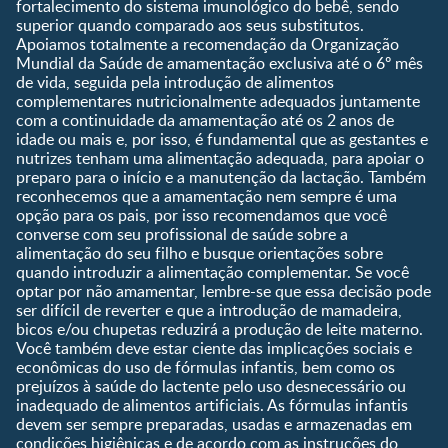
fortalecimento do sistema imunológico do bebê, sendo
Nutrição, Alimentação e
Compre Agora
6 a 8 meses
superior quando comparado aos seus substitutos.
Saúde
Apoiamos totalmente a recomendação da Organização
9 a 12 meses
Mundial da Saúde de amamentação exclusiva até o 6º mês
1 a 3 anos
de vida, seguida pela introdução de alimentos
Pré-escolar
complementares nutricionalmente adequados juntamente
com a continuidade da amamentação até os 2 anos de
Ferramentas
idade ou mais e, por isso, é fundamental que as gestantes e
nutrizes tenham uma alimentação adequada, para apoiar o
Quando eu ficarei fértil?
preparo para o início e a manutenção da lactação. Também
Que dia meu bebê vai
reconhecemos que a amamentação nem sempre é uma
nascer?
opção para os pais, por isso recomendamos que você
converse com seu profissional de saúde sobre a
Guia de Nomes para Bebê
alimentação do seu filho e busque orientações sobre
Calendário de semanas de
quando introduzir a alimentação complementar. Se você
gravidez
optar por não amamentar, lembre-se que essa decisão pode
Calculadora de cor dos
ser difícil de reverter e que a introdução de mamadeira,
olhos
bicos e/ou chupetas reduzirá a produção de leite materno.
Você também deve estar ciente das implicações sociais e
Curva de crescimento do
econômicas do uso de fórmulas infantis, bem como os
bebê
prejuízos à saúde do lactente pelo uso desnecessário ou
Planeta dos Pais
inadequado de alimentos artificiais. As fórmulas infantis
devem ser sempre preparadas, usadas e armazenadas em
Receitas
condições higiênicas e de acordo com as instruções do