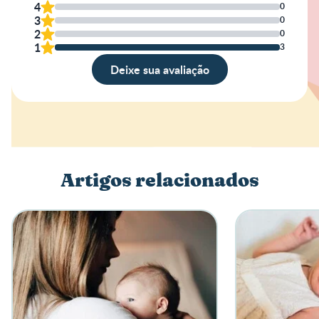
4
0
3
0
2
0
1
3
Deixe sua avaliação
Avaliação
Nome
Artigos relacionados
Escreva a sua opinião