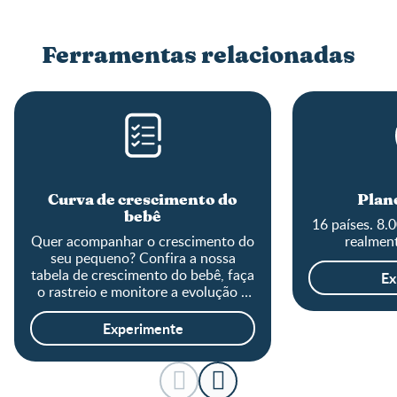
Ferramentas relacionadas
Curva de crescimento do
Plane
bebê
16 países. 8.
Quer acompanhar o crescimento do
realment
seu pequeno? Confira a nossa
tabela de crescimento do bebê, faça
Ex
o rastreio e monitore a evolução o
tamanho do baby!
Experimente