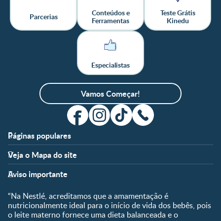
Conteúdos e
Teste Grátis
Parcerias
Ferramentas
Kinedu
Especialistas
Vamos Começar!
Páginas populares
Apoio
Clube
Veja o Mapa do site
FAQ
Clube Nestlé FamilyNes
Fases
Temas
Nossos Artigos
Faça Login/Cadastre-se
Aviso importante
Pré-Concepção
Vida em Família
Parceiros
Gravidez
Crescimento e
“Na Nestlé, acreditamos que a amamentação é
Fale conosco
Desenvolvimento
Pós-Parto
nutricionalmente ideal para o início de vida dos bebês, pois
Ser Mãe e Pai
o leite materno fornece uma dieta balanceada e o
Shopping
0 a 5 meses