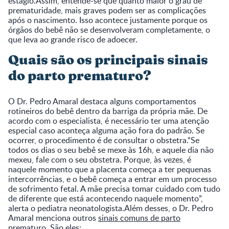
estágio.Assim, entende-se que quanto maior o grau de
prematuridade, mais graves podem ser as complicações
após o nascimento. Isso acontece justamente porque os
órgãos do bebê não se desenvolveram completamente, o
que leva ao grande risco de adoecer.
Quais são os principais sinais
do parto prematuro?
O Dr. Pedro Amaral destaca alguns comportamentos
rotineiros do bebê dentro da barriga da própria mãe. De
acordo com o especialista, é necessário ter uma atenção
especial caso aconteça alguma ação fora do padrão. Se
ocorrer, o procedimento é de consultar o obstetra.“Se
todos os dias o seu bebê se mexe às 16h, e aquele dia não
mexeu, fale com o seu obstetra. Porque, às vezes, é
naquele momento que a placenta começa a ter pequenas
intercorrências, e o bebê começa a entrar em um processo
de sofrimento fetal. A mãe precisa tomar cuidado com tudo
de diferente que está acontecendo naquele momento”,
alerta o pediatra neonatologista.Além desses, o Dr. Pedro
Amaral menciona outros
sinais comuns de parto
prematuro. São eles: