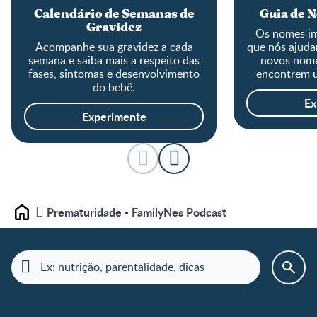
Calendário de Semanas de
Guia de 
Gravidez
Os nomes im
Acompanhe sua gravidez a cada
que nós ajuda
semana e saiba mais a respeito das
novos nome
fases, sintomas e desenvolvimento
encontrem u
do bebê.
Ex
Experimente
Prematuridade - FamilyNes Podcast
Home