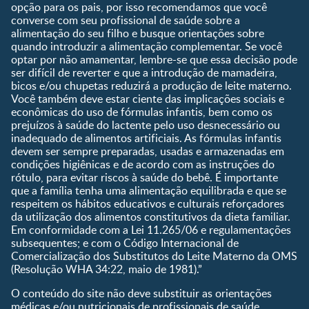
nascer?
opção para os pais, por isso recomendamos que você
converse com seu profissional de saúde sobre a
Guia de Nomes para Bebê
alimentação do seu filho e busque orientações sobre
Calendário de semanas de
quando introduzir a alimentação complementar. Se você
gravidez
optar por não amamentar, lembre-se que essa decisão pode
Calculadora de cor dos
ser difícil de reverter e que a introdução de mamadeira,
olhos
bicos e/ou chupetas reduzirá a produção de leite materno.
Você também deve estar ciente das implicações sociais e
Curva de crescimento do
econômicas do uso de fórmulas infantis, bem como os
bebê
prejuízos à saúde do lactente pelo uso desnecessário ou
Planeta dos Pais
inadequado de alimentos artificiais. As fórmulas infantis
devem ser sempre preparadas, usadas e armazenadas em
Receitas
condições higiênicas e de acordo com as instruções do
rótulo, para evitar riscos à saúde do bebê. É importante
que a família tenha uma alimentação equilibrada e que se
respeitem os hábitos educativos e culturais reforçadores
da utilização dos alimentos constitutivos da dieta familiar.
Em conformidade com a Lei 11.265/06 e regulamentações
subsequentes; e com o Código Internacional de
Comercialização dos Substitutos do Leite Materno da OMS
(Resolução WHA 34:22, maio de 1981).”
O conteúdo do site não deve substituir as orientações
médicas e/ou nutricionais de profissionais de saúde