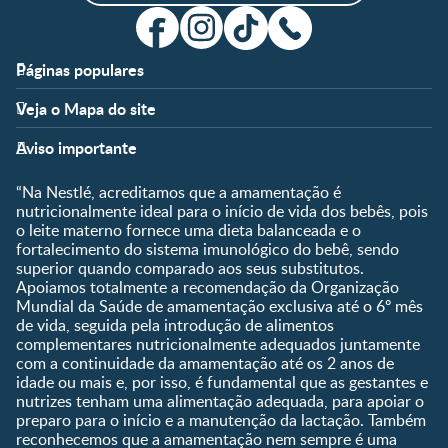
Páginas populares
Apoio
Clube
Veja o Mapa do site
FAQ
Clube Nestlé FamilyNes
Fases
Temas
Nossos Artigos
Faça Login/Cadastre-se
Aviso importante
Pré-Concepção
Vida em Família
Parceiros
Gravidez
Crescimento e
“Na Nestlé, acreditamos que a amamentação é
Fale conosco
Desenvolvimento
Pós-Parto
nutricionalmente ideal para o início de vida dos bebês, pois
Ser Mãe e Pai
o leite materno fornece uma dieta balanceada e o
Shopping
0 a 5 meses
fortalecimento do sistema imunológico do bebê, sendo
Nutrição, Alimentação e
Compre Agora
6 a 8 meses
superior quando comparado aos seus substitutos.
Saúde
Apoiamos totalmente a recomendação da Organização
9 a 12 meses
Mundial da Saúde de amamentação exclusiva até o 6º mês
1 a 3 anos
de vida, seguida pela introdução de alimentos
Pré-escolar
complementares nutricionalmente adequados juntamente
com a continuidade da amamentação até os 2 anos de
Ferramentas
idade ou mais e, por isso, é fundamental que as gestantes e
nutrizes tenham uma alimentação adequada, para apoiar o
Quando eu ficarei fértil?
preparo para o início e a manutenção da lactação. Também
Que dia meu bebê vai
reconhecemos que a amamentação nem sempre é uma