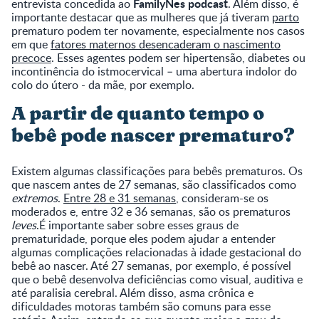
FamilyNes podcast
entrevista concedida ao
. Além disso, é
importante destacar que as mulheres que já tiveram
parto
prematuro podem ter novamente, especialmente nos casos
em que
fatores maternos desencaderam o nascimento
precoce
. Esses agentes podem ser hipertensão, diabetes ou
incontinência do istmocervical – uma abertura indolor do
colo do útero - da mãe, por exemplo.
A partir de quanto tempo o
bebê pode nascer prematuro?
Existem algumas classificações para bebês prematuros. Os
que nascem antes de 27 semanas, são classificados como
extremos
.
Entre 28 e 31 semanas
, consideram-se os
moderados e, entre 32 e 36 semanas, são os prematuros
leves
.É importante saber sobre esses graus de
prematuridade, porque eles podem ajudar a entender
algumas complicações relacionadas à idade gestacional do
bebê ao nascer. Até 27 semanas, por exemplo, é possível
que o bebê desenvolva deficiências como visual, auditiva e
até paralisia cerebral. Além disso, asma crônica e
dificuldades motoras também são comuns para esse