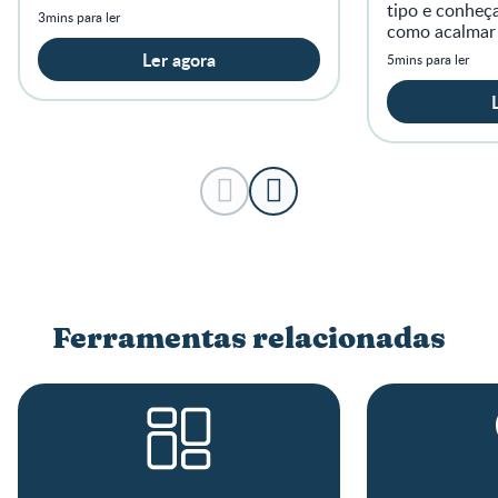
tipo e conheç
3mins para ler
como acalmar
momentos de 
Ler agora
5mins para ler
Ferramentas relacionadas