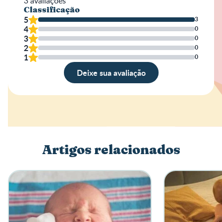
3
avaliações
Classificação
5
3
4
0
3
0
2
0
1
0
Deixe sua avaliação
Avaliação
Nome
Artigos relacionados
Escreva a sua opinião