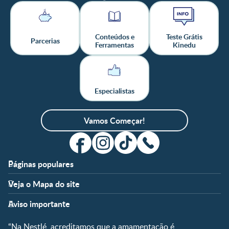
Conteúdos e
Teste Grátis
Parcerias
Ferramentas
Kinedu
Especialistas
Vamos Começar!
Páginas populares
Apoio
Clube
Veja o Mapa do site
FAQ
Clube Nestlé FamilyNes
Fases
Temas
Nossos Artigos
Faça Login/Cadastre-se
Aviso importante
Pré-Concepção
Vida em Família
Parceiros
Gravidez
Crescimento e
“Na Nestlé, acreditamos que a amamentação é
Fale conosco