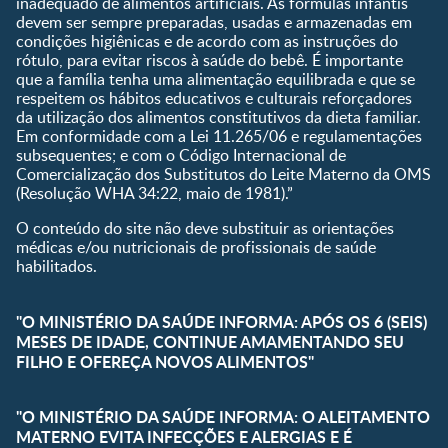
inadequado de alimentos artificiais. As fórmulas infantis
devem ser sempre preparadas, usadas e armazenadas em
Receitas
condições higiênicas e de acordo com as instruções do
rótulo, para evitar riscos à saúde do bebê. É importante
que a família tenha uma alimentação equilibrada e que se
respeitem os hábitos educativos e culturais reforçadores
da utilização dos alimentos constitutivos da dieta familiar.
Em conformidade com a Lei 11.265/06 e regulamentações
subsequentes; e com o Código Internacional de
Comercialização dos Substitutos do Leite Materno da OMS
(Resolução WHA 34:22, maio de 1981).”
O conteúdo do site não deve substituir as orientações
médicas e/ou nutricionais de profissionais de saúde
habilitados.
"O MINISTÉRIO DA SAÚDE INFORMA: APÓS OS 6 (SEIS)
MESES DE IDADE, CONTINUE AMAMENTANDO SEU
FILHO E OFEREÇA NOVOS ALIMENTOS"
"O MINISTÉRIO DA SAÚDE INFORMA: O ALEITAMENTO
MATERNO EVITA INFECÇÕES E ALERGIAS E É