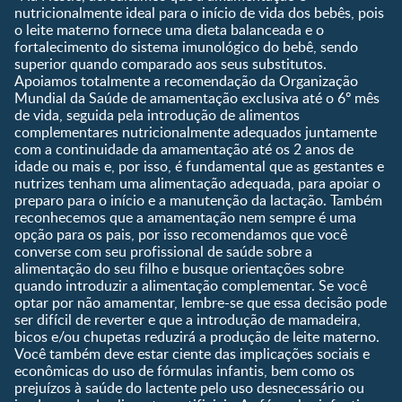
Desenvolvimento
Pós-Parto
nutricionalmente ideal para o início de vida dos bebês, pois
Ser Mãe e Pai
o leite materno fornece uma dieta balanceada e o
Shopping
0 a 5 meses
fortalecimento do sistema imunológico do bebê, sendo
Nutrição, Alimentação e
Compre Agora
6 a 8 meses
superior quando comparado aos seus substitutos.
Saúde
Apoiamos totalmente a recomendação da Organização
9 a 12 meses
Mundial da Saúde de amamentação exclusiva até o 6º mês
1 a 3 anos
de vida, seguida pela introdução de alimentos
Pré-escolar
complementares nutricionalmente adequados juntamente
com a continuidade da amamentação até os 2 anos de
Ferramentas
idade ou mais e, por isso, é fundamental que as gestantes e
nutrizes tenham uma alimentação adequada, para apoiar o
Quando eu ficarei fértil?
preparo para o início e a manutenção da lactação. Também
Que dia meu bebê vai
reconhecemos que a amamentação nem sempre é uma
nascer?
opção para os pais, por isso recomendamos que você
converse com seu profissional de saúde sobre a
Guia de Nomes para Bebê
alimentação do seu filho e busque orientações sobre
Calendário de semanas de
quando introduzir a alimentação complementar. Se você
gravidez
optar por não amamentar, lembre-se que essa decisão pode
Calculadora de cor dos
ser difícil de reverter e que a introdução de mamadeira,
olhos
bicos e/ou chupetas reduzirá a produção de leite materno.
Você também deve estar ciente das implicações sociais e
Curva de crescimento do
econômicas do uso de fórmulas infantis, bem como os
bebê
prejuízos à saúde do lactente pelo uso desnecessário ou
Planeta dos Pais