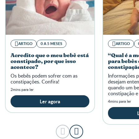
ARTIGO
0 A 5 MESES
ARTIGO
Acredito que o meu bebê está
“Qual é a 
constipado, por que isso
para bebês
acontece?
constipaçã
frequente d
Os bebês podem sofrer com as
Informações p
constipações. Confira!
desejam enten
quando um be
2mins para ler
constipação e
orientação pro
Ler agora
4mins para ler