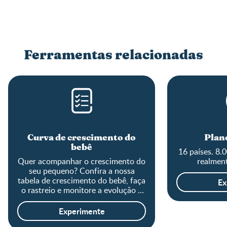
Ferramentas relacionadas
Curva de crescimento do
Plane
bebê
16 países. 8.
Quer acompanhar o crescimento do
realment
seu pequeno? Confira a nossa
tabela de crescimento do bebê, faça
Ex
o rastreio e monitore a evolução o
tamanho do baby!
Experimente