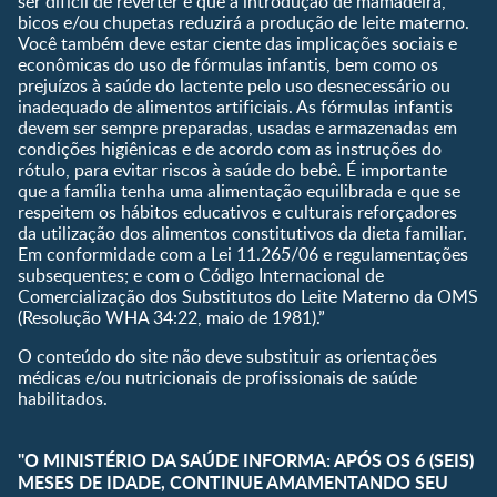
ser difícil de reverter e que a introdução de mamadeira,
olhos
bicos e/ou chupetas reduzirá a produção de leite materno.
Você também deve estar ciente das implicações sociais e
Curva de crescimento do
econômicas do uso de fórmulas infantis, bem como os
bebê
prejuízos à saúde do lactente pelo uso desnecessário ou
Planeta dos Pais
inadequado de alimentos artificiais. As fórmulas infantis
devem ser sempre preparadas, usadas e armazenadas em
Receitas
condições higiênicas e de acordo com as instruções do
rótulo, para evitar riscos à saúde do bebê. É importante
que a família tenha uma alimentação equilibrada e que se
respeitem os hábitos educativos e culturais reforçadores
da utilização dos alimentos constitutivos da dieta familiar.
Em conformidade com a Lei 11.265/06 e regulamentações
subsequentes; e com o Código Internacional de
Comercialização dos Substitutos do Leite Materno da OMS
(Resolução WHA 34:22, maio de 1981).”
O conteúdo do site não deve substituir as orientações
médicas e/ou nutricionais de profissionais de saúde
habilitados.
"O MINISTÉRIO DA SAÚDE INFORMA: APÓS OS 6 (SEIS)
MESES DE IDADE, CONTINUE AMAMENTANDO SEU