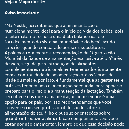
Veja o Mapa do site
FAQ
Clube Nestlé FamilyNes
Fases
Temas
Nossos Artigos
Faça Login/Cadastre-se
Aviso importante
Pré-Concepção
Vida em Família
Parceiros
Gravidez
Crescimento e
“Na Nestlé, acreditamos que a amamentação é
Fale conosco
Desenvolvimento
Pós-Parto
nutricionalmente ideal para o início de vida dos bebês, pois
Ser Mãe e Pai
o leite materno fornece uma dieta balanceada e o
Shopping
0 a 5 meses
fortalecimento do sistema imunológico do bebê, sendo
Nutrição, Alimentação e
Compre Agora
6 a 8 meses
superior quando comparado aos seus substitutos.
Saúde
Apoiamos totalmente a recomendação da Organização
9 a 12 meses
Mundial da Saúde de amamentação exclusiva até o 6º mês
1 a 3 anos
de vida, seguida pela introdução de alimentos
Pré-escolar
complementares nutricionalmente adequados juntamente
com a continuidade da amamentação até os 2 anos de
Ferramentas
idade ou mais e, por isso, é fundamental que as gestantes e
nutrizes tenham uma alimentação adequada, para apoiar o
Quando eu ficarei fértil?
preparo para o início e a manutenção da lactação. Também
Que dia meu bebê vai
reconhecemos que a amamentação nem sempre é uma
nascer?
opção para os pais, por isso recomendamos que você
converse com seu profissional de saúde sobre a
Guia de Nomes para Bebê
alimentação do seu filho e busque orientações sobre
Calendário de semanas de
quando introduzir a alimentação complementar. Se você
gravidez
optar por não amamentar, lembre-se que essa decisão pode
Calculadora de cor dos