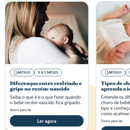
ARTIGO
0 A 5 MESES
ARTIGO
Diferenças entre resfriado e
Tipos de ch
gripe no recém-nascido
aprenda a i
Saiba o que é e o que fazer quando
Entenda os dif
o bebê recém-nascido fica gripado.
choro de bebê
tipo e conheç
3mins para ler
como acalmar
momentos de 
Ler agora
5mins para ler