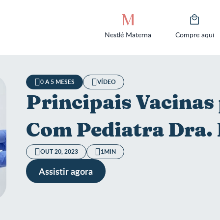
Nestlé Materna
Compre aqui
0 A 5 MESES
VÍDEO
Principais Vacinas 
Com Pediatra Dra. 
OUT 20, 2023
1MIN
Assistir agora
cipais Vacinas para Bebês | Com Pediatra Dra. Haydee Vieira