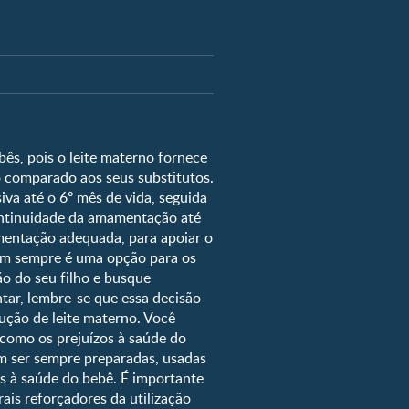
i fértil?
ê vai nascer?
ês, pois o leite materno fornece
 comparado aos seus substitutos.
para Bebê
a até o 6º mês de vida, seguida
emanas de gravidez
ontinuidade da amamentação até
cor dos olhos
imentação adequada, para apoiar o
em sempre é uma opção para os
imento do bebê
o do seu filho e busque
s
ar, lembre-se que essa decisão
dução de leite materno. Você
 como os prejuízos à saúde do
em ser sempre preparadas, usadas
os à saúde do bebê. É importante
ais reforçadores da utilização