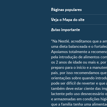
Páginas populares
Apoio
Veja o Mapa do site
FAQ
Fases
Nossos Artigos
Aviso importante
Pré-Concepção
Parceiros
Gravidez
“Na Nestlé, acreditamos que a am
Fale conosco
Pós-Parto
uma dieta balanceada e o fortal
Apoiamos totalmente a recomenda
0 a 5 meses
pela introdução de alimentos c
6 a 8 meses
os 2 anos de idade ou mais e, po
preparo para o início e a manu
9 a 12 meses
pais, por isso recomendamos que 
1 a 3 anos
orientações sobre quando introd
Pré-escolar
pode ser difícil de reverter e qu
também deve estar ciente das imp
lactente pelo uso desnecessário 
e armazenadas em condições higiê
que a família tenha uma alimentaç