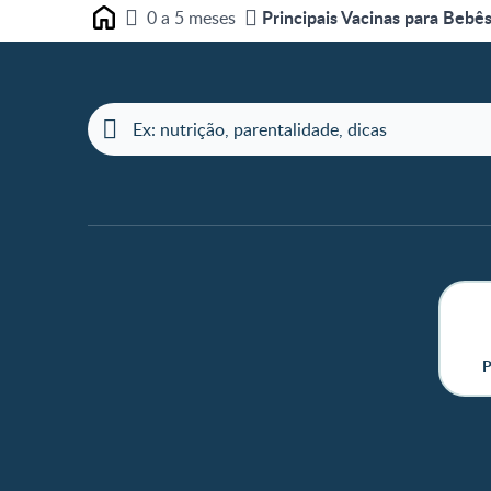
Principais Vacinas para Bebê
0 a 5 meses
Home
P