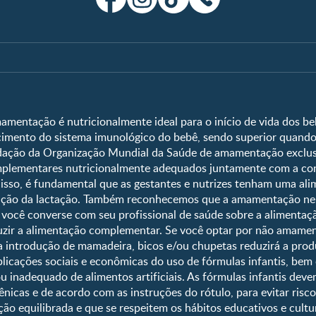
Clube
Shopping
Clube Nestlé FamilyNes
Compre Agora
Temas
Ferramentas
Faça Login/Cadastre-se
Vida em Família
Quando eu ficare
Crescimento e Desenvolvimento
Que dia meu beb
amentação é nutricionalmente ideal para o início de vida dos beb
ecimento do sistema imunológico do bebê, sendo superior quando
Ser Mãe e Pai
Guia de Nomes 
ção da Organização Mundial da Saúde de amamentação exclusiv
Nutrição, Alimentação e Saúde
Calendário de s
omplementares nutricionalmente adequados juntamente com a c
Calculadora de 
r isso, é fundamental que as gestantes e nutrizes tenham uma al
tenção da lactação. Também reconhecemos que a amamentação n
Curva de cresc
você converse com seu profissional de saúde sobre a alimentaçã
Planeta dos Pai
uzir a alimentação complementar. Se você optar por não amament
Receitas
e a introdução de mamadeira, bicos e/ou chupetas reduzirá a pro
licações sociais e econômicas do uso de fórmulas infantis, bem
ou inadequado de alimentos artificiais. As fórmulas infantis dev
nicas e de acordo com as instruções do rótulo, para evitar risc
ão equilibrada e que se respeitem os hábitos educativos e cultur