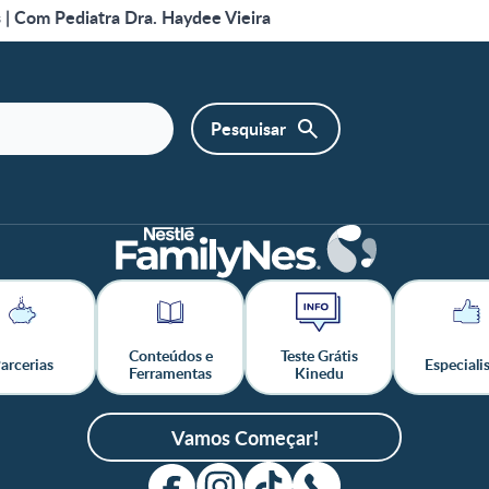
s | Com Pediatra Dra. Haydee Vieira
Conteúdos e
Teste Grátis
arcerias
Especiali
Ferramentas
Kinedu
Vamos Começar!