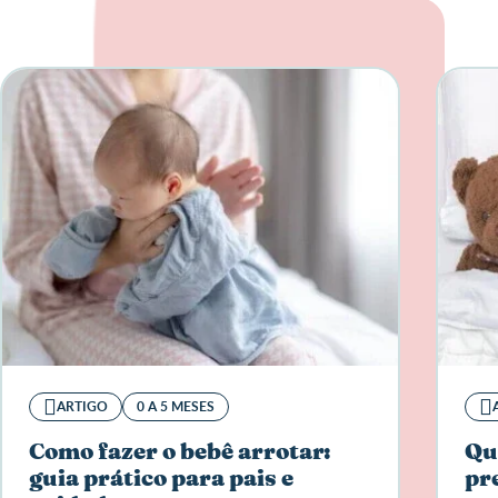
ARTIGO
0 A 5 MESES
Como fazer o bebê arrotar:
Qua
guia prático para pais e
pr