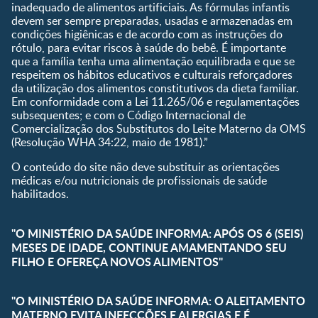
Planeta dos Pais
inadequado de alimentos artificiais. As fórmulas infantis
devem ser sempre preparadas, usadas e armazenadas em
Receitas
condições higiênicas e de acordo com as instruções do
rótulo, para evitar riscos à saúde do bebê. É importante
que a família tenha uma alimentação equilibrada e que se
respeitem os hábitos educativos e culturais reforçadores
da utilização dos alimentos constitutivos da dieta familiar.
Em conformidade com a Lei 11.265/06 e regulamentações
subsequentes; e com o Código Internacional de
Comercialização dos Substitutos do Leite Materno da OMS
(Resolução WHA 34:22, maio de 1981).”
O conteúdo do site não deve substituir as orientações
médicas e/ou nutricionais de profissionais de saúde
habilitados.
"O MINISTÉRIO DA SAÚDE INFORMA: APÓS OS 6 (SEIS)
MESES DE IDADE, CONTINUE AMAMENTANDO SEU
FILHO E OFEREÇA NOVOS ALIMENTOS"
"O MINISTÉRIO DA SAÚDE INFORMA: O ALEITAMENTO
MATERNO EVITA INFECÇÕES E ALERGIAS E É