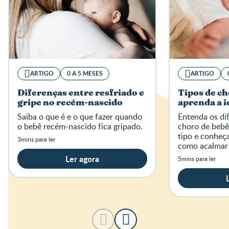
ARTIGO
0 A 5 MESES
ARTIGO
Diferenças entre resfriado e
Tipos de ch
gripe no recém-nascido
aprenda a i
Saiba o que é e o que fazer quando
Entenda os dif
o bebê recém-nascido fica gripado.
choro de bebê
tipo e conheç
3mins para ler
como acalmar
momentos de 
Ler agora
5mins para ler