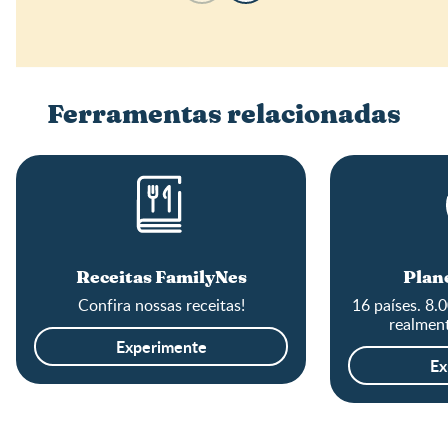
Ferramentas relacionadas
Receitas FamilyNes
Plane
Confira nossas receitas!
16 países. 8.
realment
Experimente
Ex