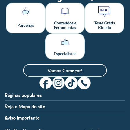
Conteúdos e
Teste Grátis
Parcerias
Ferramentas
Kinedu
Especialistas
Vamos Começar!
Páginas populares
Apoio
Clube
Veja o Mapa do site
FAQ
Clube Nestlé FamilyNes
Fases
Temas
Nossos Artigos
Faça Login/Cadastre-se
Aviso importante
Pré-Concepção
Vida em Família
Parceiros
Gravidez
Crescimento e