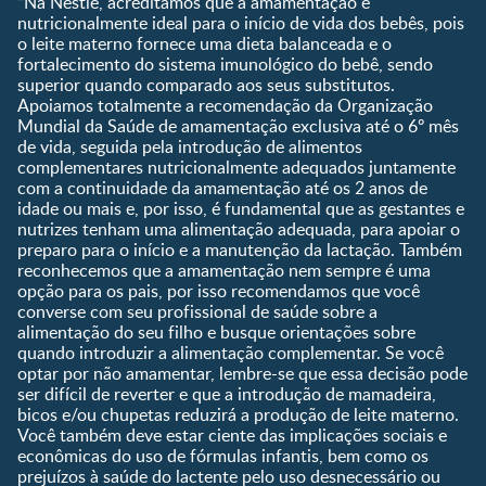
“Na Nestlé, acreditamos que a amamentação é
Fale conosco
Desenvolvimento
Pós-Parto
nutricionalmente ideal para o início de vida dos bebês, pois
Ser Mãe e Pai
o leite materno fornece uma dieta balanceada e o
Shopping
0 a 5 meses
fortalecimento do sistema imunológico do bebê, sendo
Nutrição, Alimentação e
Compre Agora
6 a 8 meses
superior quando comparado aos seus substitutos.
Saúde
Apoiamos totalmente a recomendação da Organização
9 a 12 meses
Mundial da Saúde de amamentação exclusiva até o 6º mês
1 a 3 anos
de vida, seguida pela introdução de alimentos
Pré-escolar
complementares nutricionalmente adequados juntamente
com a continuidade da amamentação até os 2 anos de
Ferramentas
idade ou mais e, por isso, é fundamental que as gestantes e
nutrizes tenham uma alimentação adequada, para apoiar o
Quando eu ficarei fértil?
preparo para o início e a manutenção da lactação. Também
Que dia meu bebê vai
reconhecemos que a amamentação nem sempre é uma
nascer?
opção para os pais, por isso recomendamos que você
converse com seu profissional de saúde sobre a
Guia de Nomes para Bebê
alimentação do seu filho e busque orientações sobre
Calendário de semanas de
quando introduzir a alimentação complementar. Se você
gravidez
optar por não amamentar, lembre-se que essa decisão pode
Calculadora de cor dos
ser difícil de reverter e que a introdução de mamadeira,
olhos
bicos e/ou chupetas reduzirá a produção de leite materno.
Você também deve estar ciente das implicações sociais e
Curva de crescimento do
econômicas do uso de fórmulas infantis, bem como os
bebê
prejuízos à saúde do lactente pelo uso desnecessário ou