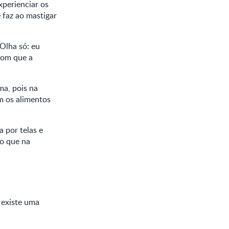
xperienciar os
 faz ao mastigar
"Olha só: eu
com que a
a, pois na
om os alimentos
 por telas e
to que na
 existe uma