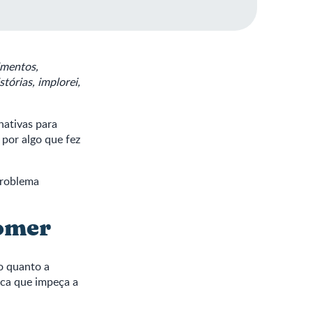
imentos,
tórias, implorei,
nativas para
 por algo que fez
problema
comer
o quanto a
ica que impeça a