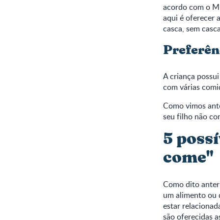
acordo com o Min
aqui é oferecer
casca, sem casca
Preferên
A criança possui
com várias comi
Como vimos ante
seu filho não c
5 possí
come"
Como dito anteri
um alimento ou d
estar relacionad
são oferecidas 