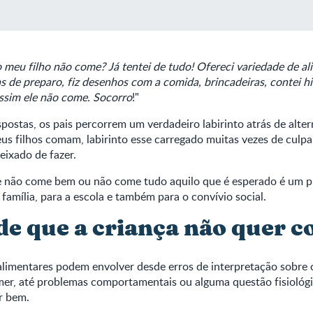
o meu filho não come? Já tentei de tudo! Ofereci variedade de al
s de preparo, fiz desenhos com a comida, brincadeiras, contei his
assim ele não come. Socorro
!"
postas, os pais percorrem um verdadeiro labirinto atrás de alter
us filhos comam, labirinto esse carregado muitas vezes de culpa
deixado de fazer.
 não come bem ou não come tudo aquilo que é esperado é um 
família, para a escola e também para o convívio social.
 de que a criança não quer 
alimentares podem envolver desde erros de interpretação sobre 
mer, até problemas comportamentais ou alguma questão fisiológ
r bem.