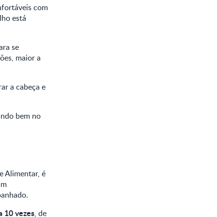
nfortáveis com
lho está
ara se
ões, maior a
rar a cabeça e
 indo bem no
 Alimentar, é
 um
panhado.
a 10 vezes
, de