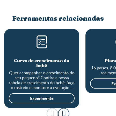
Ferramentas relacionadas
Curva de crescimento do
Plane
bebê
16 países. 8.
Quer acompanhar o crescimento do
realment
seu pequeno? Confira a nossa
tabela de crescimento do bebê, faça
Ex
o rastreio e monitore a evolução o
tamanho do baby!
Experimente