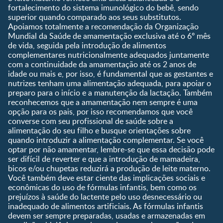
0 a 5 meses
fortalecimento do sistema imunológico do bebê, sendo
Nutrição, Alimentação e
Compre Agora
6 a 8 meses
superior quando comparado aos seus substitutos.
Saúde
Apoiamos totalmente a recomendação da Organização
9 a 12 meses
Mundial da Saúde de amamentação exclusiva até o 6º mês
1 a 3 anos
de vida, seguida pela introdução de alimentos
Pré-escolar
complementares nutricionalmente adequados juntamente
com a continuidade da amamentação até os 2 anos de
Ferramentas
idade ou mais e, por isso, é fundamental que as gestantes e
nutrizes tenham uma alimentação adequada, para apoiar o
Quando eu ficarei fértil?
preparo para o início e a manutenção da lactação. Também
Que dia meu bebê vai
reconhecemos que a amamentação nem sempre é uma
nascer?
opção para os pais, por isso recomendamos que você
converse com seu profissional de saúde sobre a
Guia de Nomes para Bebê
alimentação do seu filho e busque orientações sobre
Calendário de semanas de
quando introduzir a alimentação complementar. Se você
gravidez
optar por não amamentar, lembre-se que essa decisão pode
Calculadora de cor dos
ser difícil de reverter e que a introdução de mamadeira,
olhos
bicos e/ou chupetas reduzirá a produção de leite materno.
Você também deve estar ciente das implicações sociais e
Curva de crescimento do
econômicas do uso de fórmulas infantis, bem como os
bebê
prejuízos à saúde do lactente pelo uso desnecessário ou
Planeta dos Pais
inadequado de alimentos artificiais. As fórmulas infantis
devem ser sempre preparadas, usadas e armazenadas em
Receitas