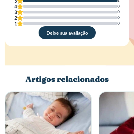
5
1
4
0
3
0
2
0
1
0
Deixe sua avaliação
Avaliação
Nome
Artigos relacionados
Escreva a sua opinião