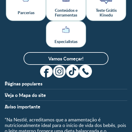
Conteúdos e
Teste Grátis
Parcerias
Ferramentas
Kinedu
Especialistas
Vamos Começar!
Páginas populares
Apoio
Clube
Veja o Mapa do site
FAQ
Clube Nestlé FamilyNes
Fases
Temas
Nossos Artigos
Faça Login/Cadastre-se
Aviso importante
Pré-Concepção
Vida em Família
Parceiros
Gravidez
Crescimento e
“Na Nestlé, acreditamos que a amamentação é
Fale conosco
Desenvolvimento
Pós-Parto
nutricionalmente ideal para o início de vida dos bebês, pois
Ser Mãe e Pai
o leite materno fornece uma dieta balanceada e o
Shopping