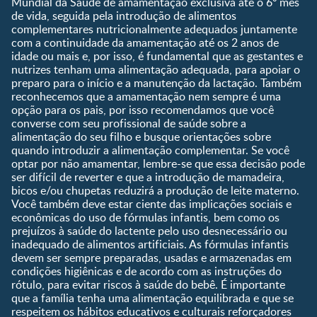
Mundial da Saúde de amamentação exclusiva até o 6º mês
1 a 3 anos
de vida, seguida pela introdução de alimentos
Pré-escolar
complementares nutricionalmente adequados juntamente
com a continuidade da amamentação até os 2 anos de
Ferramentas
idade ou mais e, por isso, é fundamental que as gestantes e
nutrizes tenham uma alimentação adequada, para apoiar o
Quando eu ficarei fértil?
preparo para o início e a manutenção da lactação. Também
Que dia meu bebê vai
reconhecemos que a amamentação nem sempre é uma
nascer?
opção para os pais, por isso recomendamos que você
converse com seu profissional de saúde sobre a
Guia de Nomes para Bebê
alimentação do seu filho e busque orientações sobre
Calendário de semanas de
quando introduzir a alimentação complementar. Se você
gravidez
optar por não amamentar, lembre-se que essa decisão pode
Calculadora de cor dos
ser difícil de reverter e que a introdução de mamadeira,
olhos
bicos e/ou chupetas reduzirá a produção de leite materno.
Você também deve estar ciente das implicações sociais e
Curva de crescimento do
econômicas do uso de fórmulas infantis, bem como os
bebê
prejuízos à saúde do lactente pelo uso desnecessário ou
Planeta dos Pais
inadequado de alimentos artificiais. As fórmulas infantis
devem ser sempre preparadas, usadas e armazenadas em
Receitas
condições higiênicas e de acordo com as instruções do
rótulo, para evitar riscos à saúde do bebê. É importante
que a família tenha uma alimentação equilibrada e que se
respeitem os hábitos educativos e culturais reforçadores