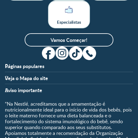
Especialistas
Vamos Começar!
Páginas populares
Apoio
Clube
Veja o Mapa do site
FAQ
Clube Nestlé FamilyNes
Fases
Temas
Nossos Artigos
Faça Login/Cadastre-se
Aviso importante
Pré-Concepção
Vida em Família
Parceiros
Gravidez
Crescimento e
“Na Nestlé, acreditamos que a amamentação é
Fale conosco
Desenvolvimento
Pós-Parto
nutricionalmente ideal para o início de vida dos bebês, pois
Ser Mãe e Pai
o leite materno fornece uma dieta balanceada e o
Shopping
0 a 5 meses
fortalecimento do sistema imunológico do bebê, sendo
Nutrição, Alimentação e
Compre Agora
6 a 8 meses
superior quando comparado aos seus substitutos.
Saúde
Apoiamos totalmente a recomendação da Organização
9 a 12 meses