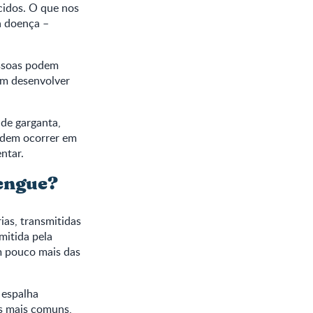
cidos. O que nos
a doença –
essoas podem
em desenvolver
 de garganta,
podem ocorrer em
ntar.
dengue?
as, transmitidas
mitida pela
m pouco mais das
 espalha
as mais comuns,