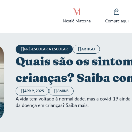
Nestlé Materna
Compre aqui
PRÉ-ESCOLAR A ESCOLAR
ARTIGO
Quais são os sinto
crianças? Saiba co
APR 9, 2025
8MINS
A vida tem voltado à normalidade, mas a covid-19 ainda 
da doença em crianças? Saiba mais.
s são os sintomas de covid em crianças? Saiba como protegê-las