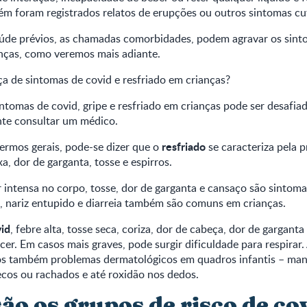
m foram registrados relatos de erupções ou outros sintomas cu
úde prévios, as chamadas comorbidades, podem agravar os sint
ças, como veremos mais adiante.
ça de sintomas de covid e resfriado em crianças?
intomas de covid, gripe e resfriado em crianças pode ser desafiad
te consultar um médico.
resfriado
ermos gerais, pode-se dizer que o
se caracteriza pela 
xa, dor de garganta, tosse e espirros.
or intensa no corpo, tosse, dor de garganta e cansaço são sintoma
a, nariz entupido e diarreia também são comuns em crianças.
id
, febre alta, tosse seca, coriza, dor de cabeça, dor de garganta 
r. Em casos mais graves, pode surgir dificuldade para respirar.
os também problemas dermatológicos em quadros infantis – ma
secos ou rachados e até roxidão nos dedos.
ão os grupos de risco de co