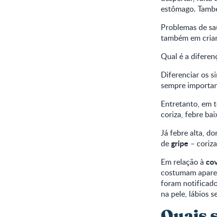
estômago. També
Problemas de sa
também em crian
Qual é a diferen
Diferenciar os s
sempre importan
Entretanto, em t
coriza, febre bai
Já febre alta, d
gripe
de
– coriz
cov
Em relação à
costumam aparece
foram notificad
na pele, lábios 
Quais s