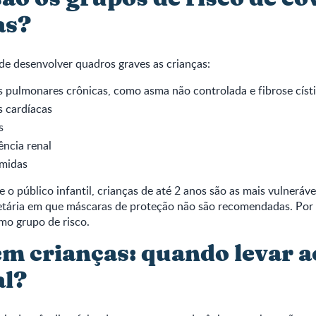
as?
de desenvolver quadros graves as crianças:
 pulmonares crônicas, como asma não controlada e fibrose císt
 cardíacas
s
ência renal
midas
 o público infantil, crianças de até 2 anos são as mais vulneráve
etária em que máscaras de proteção não são recomendadas. Por i
mo grupo de risco.
em crianças: quando levar a
al?