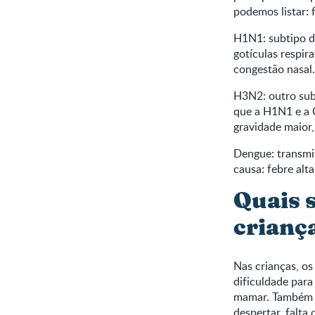
podemos listar: f
H1N1: subtipo do
gotículas respira
congestão nasal.
H3N2: outro subt
que a H1N1 e a 
gravidade maior
Dengue: transmit
causa: febre alt
Quais 
crianç
Nas crianças, o
dificuldade para
mamar. Também p
despertar, falta