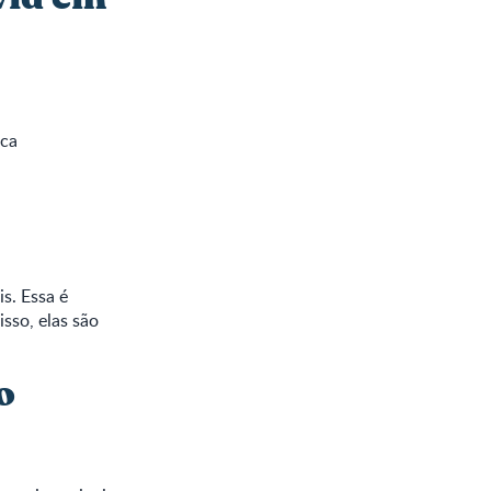
ica
is. Essa é
sso, elas são
o