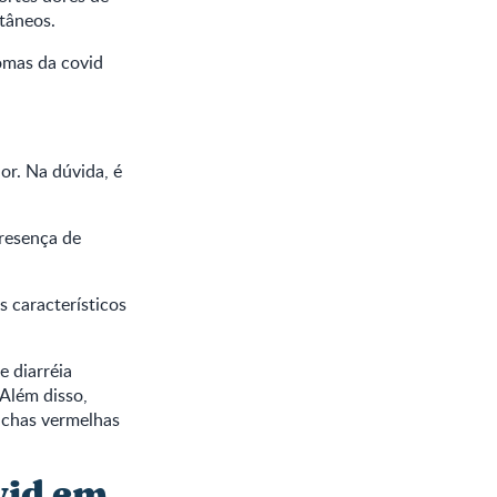
tâneos.
omas da covid
or. Na dúvida, é
presença de
s característicos
e diarréia
 Além disso,
nchas vermelhas
vid em