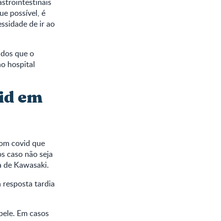
astrointestinais
e possível, é
ssidade de ir ao
ados que o
ao hospital
vid em
com covid que
s caso não seja
a de Kawasaki.
 resposta tardia
 pele. Em casos