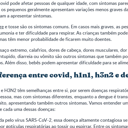
ovid pode afetar pessoas de qualquer idade, com sintomas pare
ue os pequenos geralmente apresentam variações menos graves d
am a apresentar sintomas.
re
e tosse são os sintomas comuns. Em casos mais graves, as p
umonia e ter dificuldade para respirar. As crianças também pod
 mas têm menor probabilidade de ficarem muito doentes.
aço extremo, calafrios, dores de cabeça, dores musculares, dor
 entupido, diarreia ou vômito são outros sintomas que também 
os. Além disso, bebês podem apresentar dificuldade para se alime
iferença entre covid, h1n1, h3n2 e 
e H3N2 têm semelhanças entre si, por serem doenças respiratóri
pessoa, mas com sintomas diferentes, enquanto a dengue é trans
ito, apresentando também outros sintomas. Vamos entender u
de cada uma dessas doenças:
da pelo vírus SARS-CoV-2, essa doença altamente contagiosa se
or gotículas respiratórias ao tossir ou espirrar. Entre os sintom