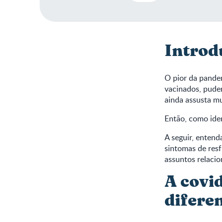
Introd
O pior da pandem
vacinados, pudem
ainda assusta mu
Então, como ident
A seguir, entend
sintomas de resf
assuntos relaci
A covid
difere