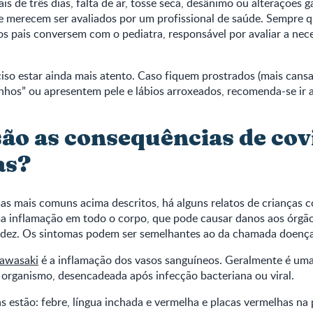
is de três dias, falta de ar, tosse seca, desânimo ou alterações g
 merecem ser avaliados por um profissional de saúde. Sempre qu
s pais conversem com o pediatra, responsável por avaliar a nece
iso estar ainda mais atento. Caso fiquem prostrados (mais cans
inhos” ou apresentem pele e lábios arroxeados, recomenda-se ir 
são as consequências de co
as?
as mais comuns acima descritos, há alguns relatos de crianças 
 inflamação em todo o corpo, que pode causar danos aos órgão
idez. Os sintomas podem ser semelhantes ao da chamada doenç
awasaki
é a inflamação dos vasos sanguíneos. Geralmente é uma
 organismo, desencadeada após infecção bacteriana ou viral.
s estão: febre, língua inchada e vermelha e placas vermelhas na