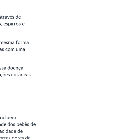
através de
, espirros e
a mesma forma
mas com uma
essa doença
pções cutâneas.
incluem
dade dos bebês de
acidade de
fortes dores de