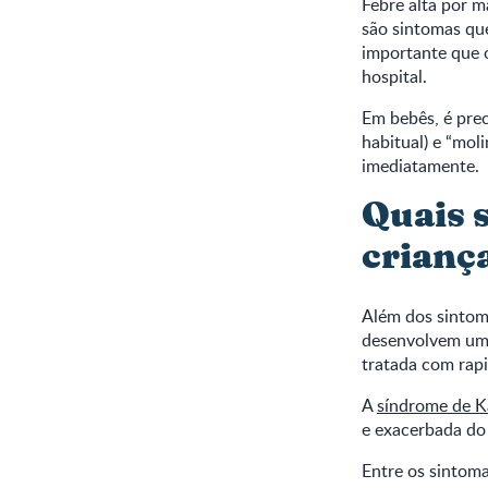
Febre alta por ma
são sintomas que
importante que o
hospital.
Em bebês, é prec
habitual) e “mol
imediatamente.
Quais 
crianç
Além dos sintom
desenvolvem uma
tratada com rap
A
síndrome de K
e exacerbada do
Entre os sintoma