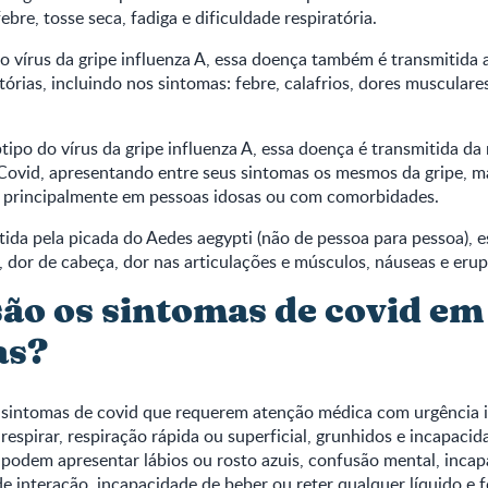
ebre, tosse seca, fadiga e dificuldade respiratória.
 vírus da gripe influenza A, essa doença também é transmitida 
tórias, incluindo nos sintomas: febre, calafrios, dores musculares
ipo do vírus da gripe influenza A, essa doença é transmitida d
Covid, apresentando entre seus sintomas os mesmos da gripe, 
, principalmente em pessoas idosas ou com comorbidades.
ida pela picada do Aedes aegypti (não de pessoa para pessoa), 
a, dor de cabeça, dor nas articulações e músculos, náuseas e eru
são os sintomas de covid em
as?
s sintomas de covid que requerem atenção médica com urgência 
 respirar, respiração rápida ou superficial, grunhidos e incapaci
odem apresentar lábios ou rosto azuis, confusão mental, incap
 de interação, incapacidade de beber ou reter qualquer líquido e 