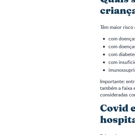
crianç
Têm maior risco 
com doenças
com doenças
com diabete
com insufici
imunossupri
Importante: entre
também a faixa 
consideradas co
Covid 
hospit