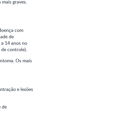
s mais graves.
 doença com
dade de
 a 14 anos no
 de controle).
sintoma. Os mais
ntração e lesões
e de