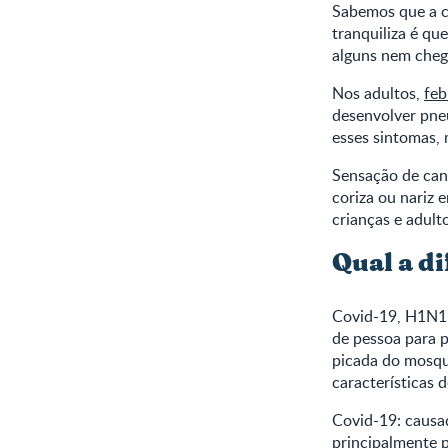
Sabemos que a c
tranquiliza é q
alguns nem cheg
Nos adultos,
feb
desenvolver pne
esses sintomas,
Sensação de cans
coriza ou nariz
crianças e adult
Qual a d
Covid-19, H1N1 
de pessoa para 
picada do mosqu
características 
Covid-19: causa
principalmente p