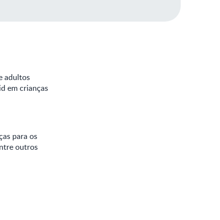
e adultos
id em crianças
ças para os
ntre outros