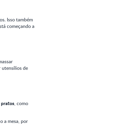
-os. Isso também
está começando a
massar
 utensílios de
 pratos
, como
do a mesa, por