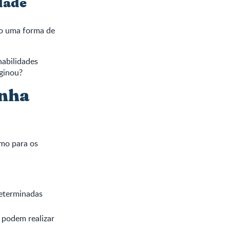
dade
mo uma forma de
habilidades
ginou?
inha
smo para os
determinadas
 podem realizar