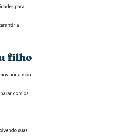
idades para
arantir a
u filho
amos pôr a mão
eparar com os
volvendo suas