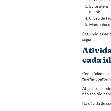
Evite utensíl
metal;
O uso de fac
Mantenha o f
Seguindo essas o
segura!
Ativid
cada i
Como falamos no 
tarefas conforme
Afinal, elas po
não são tão habi
Na dúvida de co