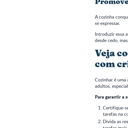
Promove 
A cozinha conqu
se expressar.
Introduzir essa 
desde cedo, mas
Veja c
com cr
Cozinhar é uma 
adultos, especia
Para garantir a 
Certifique-s
tarefas na c
Divida as re
tarefas mais