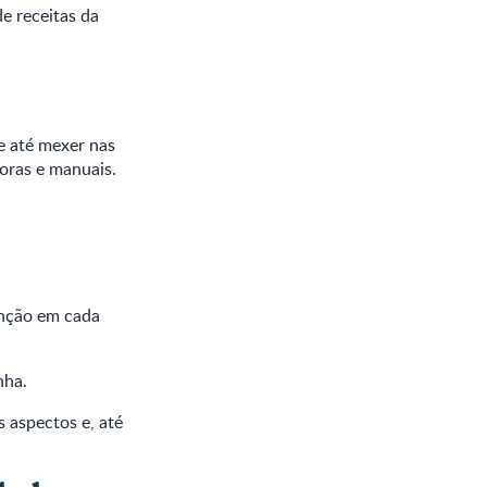
e receitas da
 e até mexer nas
oras e manuais.
enção em cada
nha.
s aspectos e, até