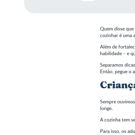
Quem disse que 
cozinhar é uma a
Além de fortale
habilidade – e 
Separamos dicas
Então, pegue o av
Crianç
Sempre ouvimos d
longe.
A cozinha tem se
Para isso, os ad