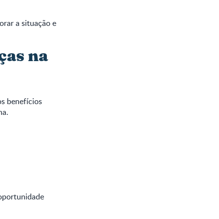
rar a situação e
ças na
os benefícios
ha.
 oportunidade