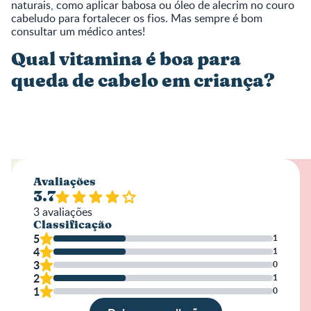
naturais, como aplicar babosa ou óleo de alecrim no couro
cabeludo para fortalecer os fios. Mas sempre é bom
consultar um médico antes!
Qual vitamina é boa para
queda de cabelo em criança?
Avaliações
3.7
3
avaliações
Classificação
5
1
4
1
3
0
2
1
1
0