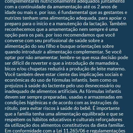
Pré-escolar
complementares nutricionalmente adequados juntamente
com a continuidade da amamentação até os 2 anos de
Ferramentas
idade ou mais e, por isso, é fundamental que as gestantes e
nutrizes tenham uma alimentação adequada, para apoiar o
Quando eu ficarei fértil?
preparo para o início e a manutenção da lactação. Também
Que dia meu bebê vai
reconhecemos que a amamentação nem sempre é uma
nascer?
opção para os pais, por isso recomendamos que você
converse com seu profissional de saúde sobre a
Guia de Nomes para Bebê
alimentação do seu filho e busque orientações sobre
Calendário de semanas de
quando introduzir a alimentação complementar. Se você
gravidez
optar por não amamentar, lembre-se que essa decisão pode
Calculadora de cor dos
ser difícil de reverter e que a introdução de mamadeira,
olhos
bicos e/ou chupetas reduzirá a produção de leite materno.
Você também deve estar ciente das implicações sociais e
Curva de crescimento do
econômicas do uso de fórmulas infantis, bem como os
bebê
prejuízos à saúde do lactente pelo uso desnecessário ou
Planeta dos Pais
inadequado de alimentos artificiais. As fórmulas infantis
devem ser sempre preparadas, usadas e armazenadas em
Receitas
condições higiênicas e de acordo com as instruções do
rótulo, para evitar riscos à saúde do bebê. É importante
que a família tenha uma alimentação equilibrada e que se
respeitem os hábitos educativos e culturais reforçadores
da utilização dos alimentos constitutivos da dieta familiar.
Em conformidade com a Lei 11.265/06 e regulamentações