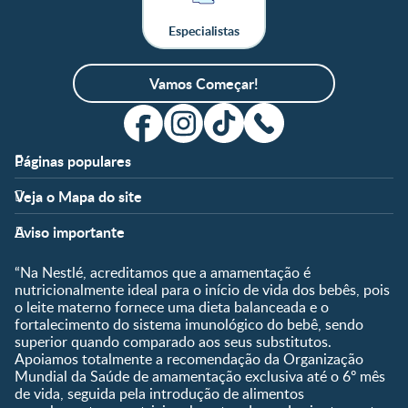
Especialistas
Vamos Começar!
Páginas populares
Apoio
Clube
Veja o Mapa do site
FAQ
Clube Nestlé FamilyNes
Fases
Temas
Nossos Artigos
Faça Login/Cadastre-se
Aviso importante
Pré-Concepção
Vida em Família
Parceiros
Gravidez
Crescimento e
“Na Nestlé, acreditamos que a amamentação é
Fale conosco
Desenvolvimento
Pós-Parto
nutricionalmente ideal para o início de vida dos bebês, pois
Ser Mãe e Pai
o leite materno fornece uma dieta balanceada e o
Shopping
0 a 5 meses
fortalecimento do sistema imunológico do bebê, sendo
Nutrição, Alimentação e
Compre Agora
6 a 8 meses
superior quando comparado aos seus substitutos.
Saúde
Apoiamos totalmente a recomendação da Organização
9 a 12 meses
Mundial da Saúde de amamentação exclusiva até o 6º mês
1 a 3 anos
de vida, seguida pela introdução de alimentos