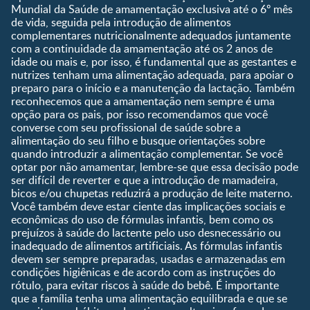
Mundial da Saúde de amamentação exclusiva até o 6º mês
1 a 3 anos
de vida, seguida pela introdução de alimentos
Pré-escolar
complementares nutricionalmente adequados juntamente
com a continuidade da amamentação até os 2 anos de
Ferramentas
idade ou mais e, por isso, é fundamental que as gestantes e
nutrizes tenham uma alimentação adequada, para apoiar o
Quando eu ficarei fértil?
preparo para o início e a manutenção da lactação. Também
Que dia meu bebê vai
reconhecemos que a amamentação nem sempre é uma
nascer?
opção para os pais, por isso recomendamos que você
converse com seu profissional de saúde sobre a
Guia de Nomes para Bebê
alimentação do seu filho e busque orientações sobre
Calendário de semanas de
quando introduzir a alimentação complementar. Se você
gravidez
optar por não amamentar, lembre-se que essa decisão pode
Calculadora de cor dos
ser difícil de reverter e que a introdução de mamadeira,
olhos
bicos e/ou chupetas reduzirá a produção de leite materno.
Você também deve estar ciente das implicações sociais e
Curva de crescimento do
econômicas do uso de fórmulas infantis, bem como os
bebê
prejuízos à saúde do lactente pelo uso desnecessário ou
Planeta dos Pais
inadequado de alimentos artificiais. As fórmulas infantis
devem ser sempre preparadas, usadas e armazenadas em
Receitas
condições higiênicas e de acordo com as instruções do
rótulo, para evitar riscos à saúde do bebê. É importante
que a família tenha uma alimentação equilibrada e que se