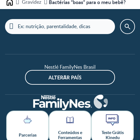
Gravidez
Bactérias “boas” para o meu bebê?
Home
Nestlé FamilyNes Brasil
ALTERAR PAÍS
Conteúdos e
Teste Grátis
Parcerias
Ferramentas
Kinedu