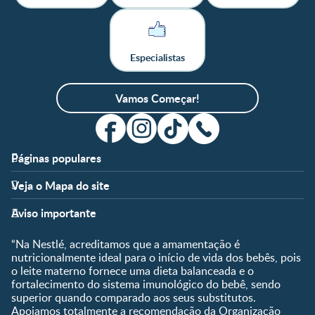
Especialistas
Vamos Começar!
Páginas populares
Apoio
Clube
Veja o Mapa do site
FAQ
Clube Nestlé FamilyNes
Fases
Temas
Nossos Artigos
Faça Login/Cadastre-se
Aviso importante
Pré-Concepção
Vida em Família
Parceiros
Gravidez
Crescimento e
“Na Nestlé, acreditamos que a amamentação é
Fale conosco
Desenvolvimento
Pós-Parto
nutricionalmente ideal para o início de vida dos bebês, pois
Ser Mãe e Pai
o leite materno fornece uma dieta balanceada e o
Shopping
0 a 5 meses
fortalecimento do sistema imunológico do bebê, sendo
Nutrição, Alimentação e
Compre Agora
6 a 8 meses
superior quando comparado aos seus substitutos.
Saúde
Apoiamos totalmente a recomendação da Organização
9 a 12 meses