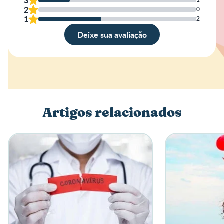
3
2
0
1
2
Deixe sua avaliação
Avaliação
Nome
Artigos relacionados
Escreva a sua opinião