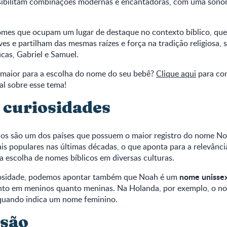
ssibilitam combinações modernas e encantadoras, com uma sonor
omes que ocupam um lugar de destaque no contexto bíblico, qu
es e partilham das mesmas raízes e força na tradição religiosa,
cas, Gabriel e Samuel.
maior para a escolha do nome do seu bebê?
Clique aqui
para con
al sobre esse tema!
 curiosidades
os são um dos países que possuem o maior registro do nome Noa
s populares nas últimas décadas, o que aponta para a relevânci
a escolha de nomes bíblicos em diversas culturas.
nome unisse
iosidade, podemos apontar também que Noah é um
nto em meninos quanto meninas. Na Holanda, por exemplo, o n
 quando indica um nome feminino.
são