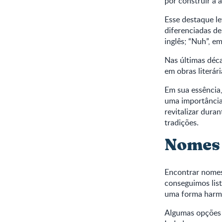
por construir a 
Esse destaque le
diferenciadas de
inglês; “Nuh”, e
Nas últimas déc
em obras literár
Em sua essência,
uma importância 
revitalizar dura
tradições.
Nomes
Encontrar nomes
conseguimos lis
uma forma harmo
Algumas opções 