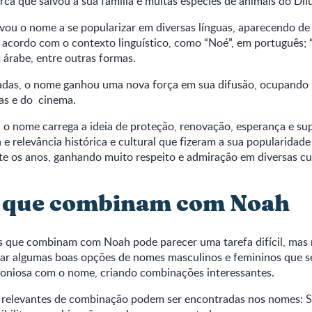
arca que salvou a sua família e muitas espécies de animais do Dil
vou o nome a se popularizar em diversas línguas, aparecendo de
 acordo com o contexto linguístico, como “Noé”, em português;
m árabe, entre outras formas.
adas, o nome ganhou uma nova força em sua difusão, ocupando 
ias e do cinema.
 o nome carrega a ideia de proteção, renovação, esperança e sup
e relevância histórica e cultural que fizeram a sua popularidade
nte os anos, ganhando muito respeito e admiração em diversas cu
 que combinam com Noah
 que combinam com Noah pode parecer uma tarefa difícil, mas 
tar algumas boas opções de nomes masculinos e femininos que s
niosa com o nome, criando combinações interessantes.
relevantes de combinação podem ser encontradas nos nomes: Sof