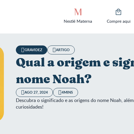
Nestlé Materna
Compre aqui
GRAVIDEZ
ARTIGO
Qual a origem e sig
nome Noah?
AGO 27, 2024
4MINS
Descubra o significado e as origens do nome Noah, al
curiosidades!
 a origem e significado do nome Noah?