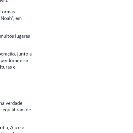
úvio.
 formas
 “Noah”, em
muitos lugares
eração, junto a
 perdurar e se
lturas e
na verdade
e equilibram de
ia, Alice e