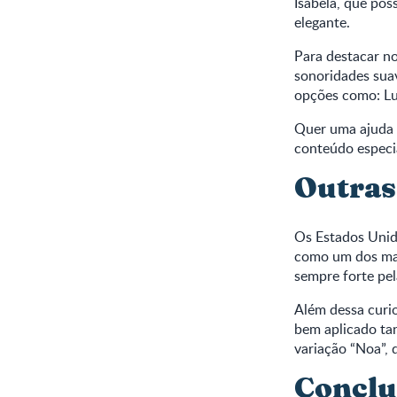
Isabela, que po
elegante.
Para destacar n
sonoridades suav
opções como: Lu
Quer uma ajuda 
conteúdo especi
Outras
Os Estados Unid
como um dos mai
sempre forte pel
Além dessa cur
bem aplicado ta
variação “Noa”,
Conclu