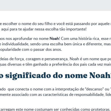
e escolher o nome do seu filho e você está passando por aquel
aqui para te ajudar nessa escolha tão importante!
Noah
mos nos aprofundar no nome
! Com uma história rica, ess
e individualidade, sendo uma escolha bem única e diferente, ma
opularidade com o passar dos anos.
deias de força, coragem e perseverança, Noah é um nome que p
guas diversas e têm ganhado a preferência dos pais cada vez mais
 o significado do nome Noah
ado que conecta o nome com a interpretação de “descanso” ou 
ente associado com as características de responsabilidade, lid
carregam este
nome
costumam ser conhecidas como protetoras, 