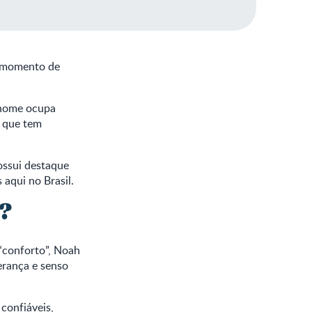
e momento de
e nome ocupa
s que tem
ossui destaque
 aqui no Brasil.
?
“conforto”, Noah
erança e senso
confiáveis,