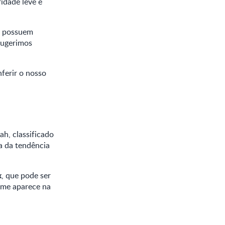
idade leve e
e possuem
 sugerimos
ferir o nosso
h, classificado
a da tendência
x
, que pode ser
ome aparece na