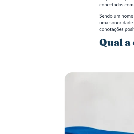
conectadas com a
Sendo um nome b
uma sonoridade 
conotações posit
Qual a