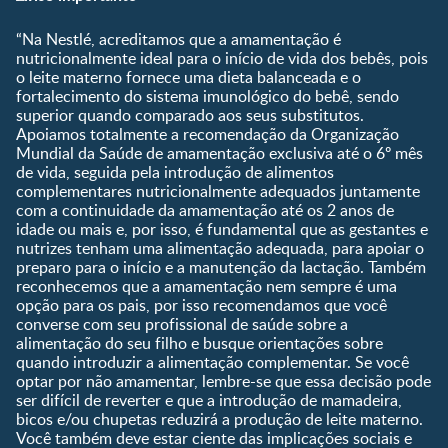
Pré-Concepção
Vida em Família
Parceiros
Gravidez
Crescimento e
“Na Nestlé, acreditamos que a amamentação é
Fale conosco
Desenvolvimento
Pós-Parto
nutricionalmente ideal para o início de vida dos bebês, pois
Ser Mãe e Pai
o leite materno fornece uma dieta balanceada e o
Shopping
0 a 5 meses
fortalecimento do sistema imunológico do bebê, sendo
Nutrição, Alimentação e
Compre Agora
6 a 8 meses
superior quando comparado aos seus substitutos.
Saúde
Apoiamos totalmente a recomendação da Organização
9 a 12 meses
Mundial da Saúde de amamentação exclusiva até o 6º mês
1 a 3 anos
de vida, seguida pela introdução de alimentos
Pré-escolar
complementares nutricionalmente adequados juntamente
com a continuidade da amamentação até os 2 anos de
Ferramentas
idade ou mais e, por isso, é fundamental que as gestantes e
nutrizes tenham uma alimentação adequada, para apoiar o
Quando eu ficarei fértil?
preparo para o início e a manutenção da lactação. Também
Que dia meu bebê vai
reconhecemos que a amamentação nem sempre é uma
nascer?
opção para os pais, por isso recomendamos que você
converse com seu profissional de saúde sobre a
Guia de Nomes para Bebê
alimentação do seu filho e busque orientações sobre
Calendário de semanas de
quando introduzir a alimentação complementar. Se você
gravidez
optar por não amamentar, lembre-se que essa decisão pode
Calculadora de cor dos
ser difícil de reverter e que a introdução de mamadeira,
olhos
bicos e/ou chupetas reduzirá a produção de leite materno.
Você também deve estar ciente das implicações sociais e
Curva de crescimento do