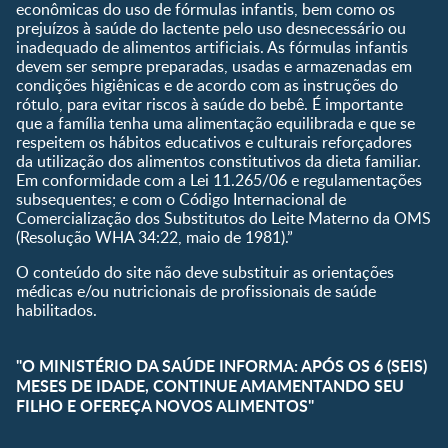
econômicas do uso de fórmulas infantis, bem como os
bebê
prejuízos à saúde do lactente pelo uso desnecessário ou
Planeta dos Pais
inadequado de alimentos artificiais. As fórmulas infantis
devem ser sempre preparadas, usadas e armazenadas em
Receitas
condições higiênicas e de acordo com as instruções do
rótulo, para evitar riscos à saúde do bebê. É importante
que a família tenha uma alimentação equilibrada e que se
respeitem os hábitos educativos e culturais reforçadores
da utilização dos alimentos constitutivos da dieta familiar.
Em conformidade com a Lei 11.265/06 e regulamentações
subsequentes; e com o Código Internacional de
Comercialização dos Substitutos do Leite Materno da OMS
(Resolução WHA 34:22, maio de 1981).”
O conteúdo do site não deve substituir as orientações
médicas e/ou nutricionais de profissionais de saúde
habilitados.
"O MINISTÉRIO DA SAÚDE INFORMA: APÓS OS 6 (SEIS)
MESES DE IDADE, CONTINUE AMAMENTANDO SEU
FILHO E OFEREÇA NOVOS ALIMENTOS"