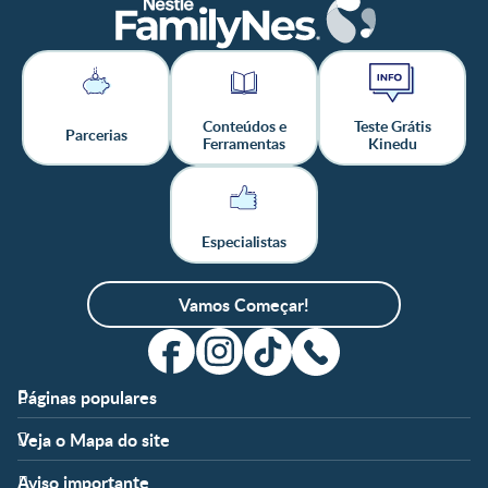
Conteúdos e
Teste Grátis
Parcerias
Ferramentas
Kinedu
Especialistas
Vamos Começar!
Páginas populares
Apoio
Clube
Veja o Mapa do site
FAQ
Clube Nestlé FamilyNes
Fases
Temas
Nossos Artigos
Faça Login/Cadastre-se
Aviso importante