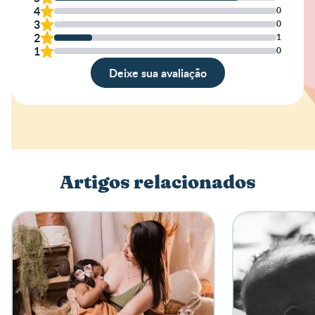
4
0
3
0
2
1
1
0
Deixe sua avaliação
Avaliação
Nome
Artigos relacionados
Escreva a sua opinião