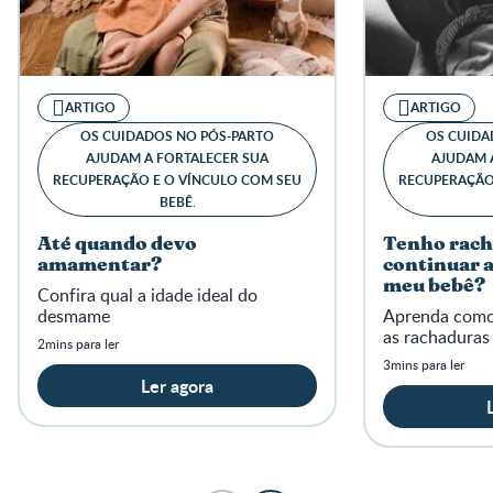
ARTIGO
ARTIGO
OS CUIDADOS NO PÓS-PARTO
OS CUIDA
AJUDAM A FORTALECER SUA
AJUDAM 
RECUPERAÇÃO E O VÍNCULO COM SEU
RECUPERAÇÃO
BEBÊ.
Até quando devo
Tenho rach
amamentar?
continuar
meu bebê?
Confira qual a idade ideal do
desmame
Aprenda como 
as rachaduras
2mins para ler
3mins para ler
Ler agora