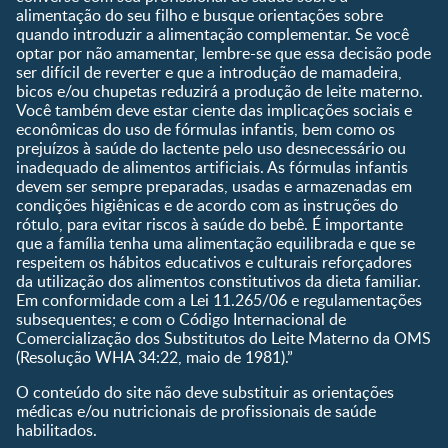
alimentação do seu filho e busque orientações sobre
Calendário de semanas de
quando introduzir a alimentação complementar. Se você
gravidez
optar por não amamentar, lembre-se que essa decisão pode
Calculadora de cor dos
ser difícil de reverter e que a introdução de mamadeira,
olhos
bicos e/ou chupetas reduzirá a produção de leite materno.
Você também deve estar ciente das implicações sociais e
Curva de crescimento do
econômicas do uso de fórmulas infantis, bem como os
bebê
prejuízos à saúde do lactente pelo uso desnecessário ou
Planeta dos Pais
inadequado de alimentos artificiais. As fórmulas infantis
devem ser sempre preparadas, usadas e armazenadas em
Receitas
condições higiênicas e de acordo com as instruções do
rótulo, para evitar riscos à saúde do bebê. É importante
que a família tenha uma alimentação equilibrada e que se
respeitem os hábitos educativos e culturais reforçadores
da utilização dos alimentos constitutivos da dieta familiar.
Em conformidade com a Lei 11.265/06 e regulamentações
subsequentes; e com o Código Internacional de
Comercialização dos Substitutos do Leite Materno da OMS
(Resolução WHA 34:22, maio de 1981).”
O conteúdo do site não deve substituir as orientações
médicas e/ou nutricionais de profissionais de saúde
habilitados.