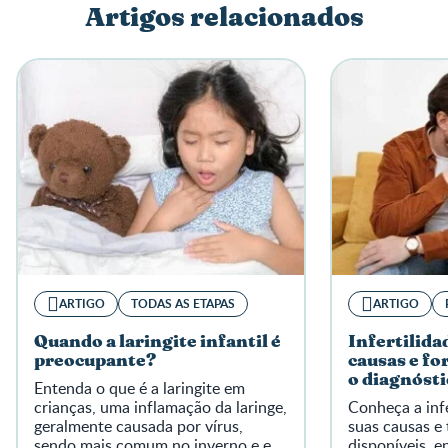
Artigos relacionados
Escreva a sua opinião
ARTIGO
TODAS AS ETAPAS
ARTIGO
Quando a laringite infantil é
Infertilida
preocupante?
causas e fo
o diagnósti
Entenda o que é a laringite em
crianças, uma inflamação da laringe,
Conheça a infe
geralmente causada por vírus,
suas causas e
sendo mais comum no inverno e em
disponíveis, 