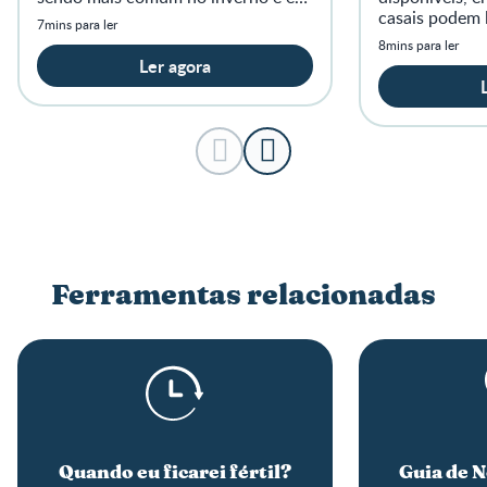
crianças pequenas.
casais podem 
7mins para ler
com a dificuld
8mins para ler
filhos.
Ler agora
Ferramentas relacionadas
Quando eu ficarei fértil?
Guia de 