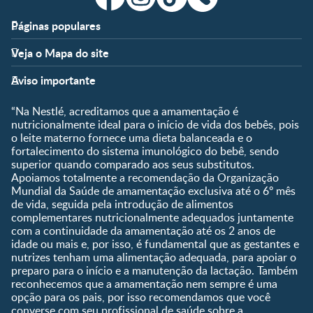
Páginas populares
Apoio
Clube
Veja o Mapa do site
FAQ
Clube Nestlé FamilyNes
Fases
Temas
Nossos Artigos
Faça Login/Cadastre-se
Aviso importante
Pré-Concepção
Vida em Família
Parceiros
Gravidez
Crescimento e
“Na Nestlé, acreditamos que a amamentação é
Fale conosco
Desenvolvimento
Pós-Parto
nutricionalmente ideal para o início de vida dos bebês, pois
Ser Mãe e Pai
o leite materno fornece uma dieta balanceada e o
Shopping
0 a 5 meses
fortalecimento do sistema imunológico do bebê, sendo
Nutrição, Alimentação e
Compre Agora
6 a 8 meses
superior quando comparado aos seus substitutos.
Saúde
Apoiamos totalmente a recomendação da Organização
9 a 12 meses
Mundial da Saúde de amamentação exclusiva até o 6º mês
1 a 3 anos
de vida, seguida pela introdução de alimentos
Pré-escolar
complementares nutricionalmente adequados juntamente
com a continuidade da amamentação até os 2 anos de
Ferramentas
idade ou mais e, por isso, é fundamental que as gestantes e
nutrizes tenham uma alimentação adequada, para apoiar o
Quando eu ficarei fértil?
preparo para o início e a manutenção da lactação. Também
Que dia meu bebê vai
reconhecemos que a amamentação nem sempre é uma
nascer?
opção para os pais, por isso recomendamos que você
converse com seu profissional de saúde sobre a
Guia de Nomes para Bebê