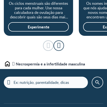
Os ciclos menstruais são diferentes
Os nomes im
para cada mulher. Use nossa
que nós ajuda
calculadora de ovulação para
novos nome
descobrir quais são seus dias mais
encontrem u
férteis.
Experimente
Ex
Necrospermia e a infertilidade masculina
Home