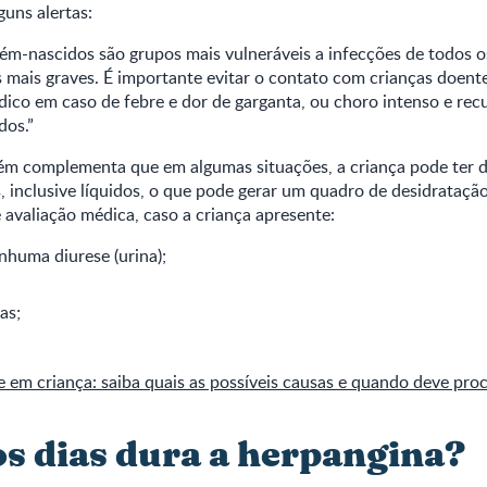
guns alertas:
ém-nascidos são grupos mais vulneráveis a infecções de todos o
 mais graves. É importante evitar o contato com crianças doent
ico em caso de febre e dor de garganta, ou choro intenso e re
dos.”
ém complementa que em algumas situações, a criança pode ter d
s, inclusive líquidos, o que pode gerar um quadro de desidrataçã
 avaliação médica, caso a criança apresente:
huma diurese (urina);
as;
 em criança: saiba quais as possíveis causas e quando deve pro
s dias dura a herpangina?