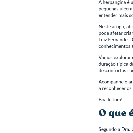
A herpangina é 
pequenas úlcera
entender mais so
Neste artigo, a
pode afetar cria
Luiz Fernandes, 
conhecimentos s
Vamos explorar 
duração típica d
desconfortos cau
Acompanhe o art
a reconhecer os
Boa leitura!
O que 
Segundo a Dra. J