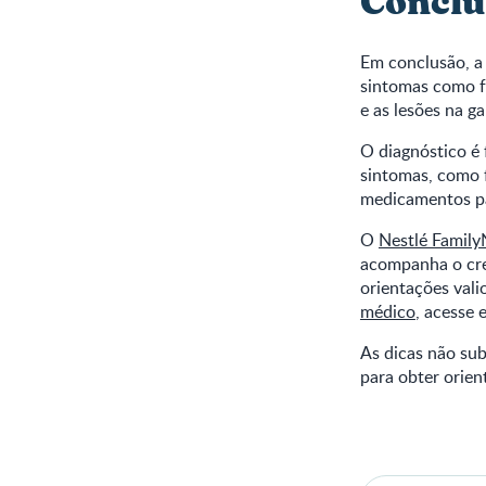
Conclu
Em conclusão, a
sintomas como fe
e as lesões na g
O diagnóstico é 
sintomas, como 
medicamentos pa
O
Nestlé Family
acompanha o cre
orientações vali
médico
, acesse 
As dicas não sub
para obter orien