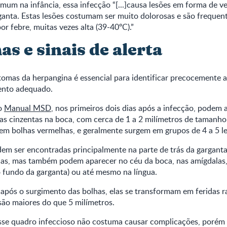
mum na infância, essa infecção “[...]causa lesões em forma de ve
rganta. Estas lesões costumam ser muito dolorosas e são freque
 febre, muitas vezes alta (39-40ºC).”
s e sinais de alerta
omas da herpangina é essencial para identificar precocemente a
ento adequado.
o
Manual MSD
, nos primeiros dois dias após a infecção, podem 
s cinzentas na boca, com cerca de 1 a 2 milímetros de tamanho.
em bolhas vermelhas, e geralmente surgem em grupos de 4 a 5 le
dem ser encontradas principalmente na parte de trás da gargant
ilas, mas também podem aparecer no céu da boca, nas amígdalas,
o fundo da garganta) ou até mesmo na língua.
após o surgimento das bolhas, elas se transformam em feridas r
são maiores do que 5 milímetros.
se quadro infeccioso não costuma causar complicações, porém 