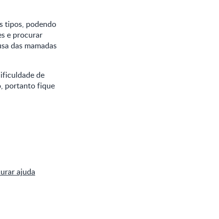
s tipos, podendo
es e procurar
cusa das mamadas
ificuldade de
o, portanto fique
curar ajuda