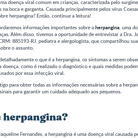
uma doença viral comum em crianças, caracterizada pelo surgim
s na boca e garganta. Causada principalmente pelos vírus Coxsa
bre herpangina? Então, continue a leitura!
herpangina
bordaremos informações importantes sobre a
, uma do
nças. Além disso, tivemos a oportunidade de entrevistar a Dra. J
CRM: 885193-RJ, pediatra e alergologista, que compartilhou sua
obre o assunto.
detalhadamente o que é a herpangina, os sintomas a serem obse
a doença, como é realizado o diagnóstico e quais medidas podem 
sados por essa infecção viral.
igo para obter todas as informações necessárias sobre a herpan
 sinais para garantir um cuidado adequado aos pequenos.
é herpangina?
aqueline Fernandes, a herpangina é uma doença viral causada pe