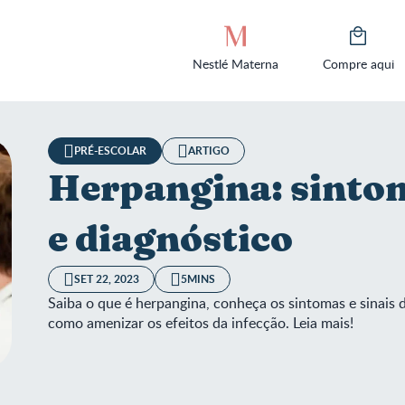
Nestlé Materna
Compre aqui
PRÉ-ESCOLAR
ARTIGO
Herpangina: sinto
e diagnóstico
SET 22, 2023
5MINS
Saiba o que é herpangina, conheça os sintomas e sinais d
como amenizar os efeitos da infecção. Leia mais!
angina: sintomas, tratamento e diagnóstico