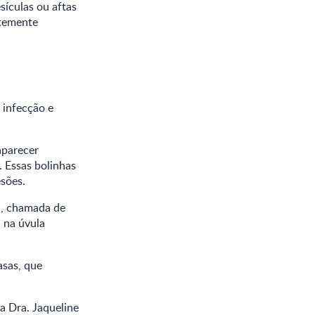
sículas ou aftas
ntemente
 infecção e
aparecer
 Essas bolinhas
sões.
a, chamada de
 na úvula
asas, que
a Dra. Jaqueline