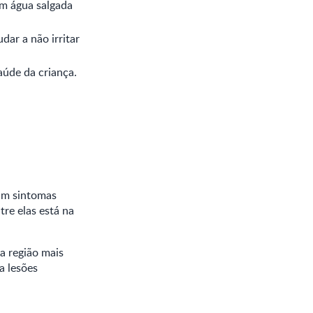
m água salgada
dar a não irritar
aúde da criança.
ham sintomas
tre elas está na
a região mais
a lesões