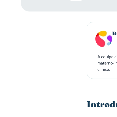
R
A equipe c
materno-in
clínica.
Introd