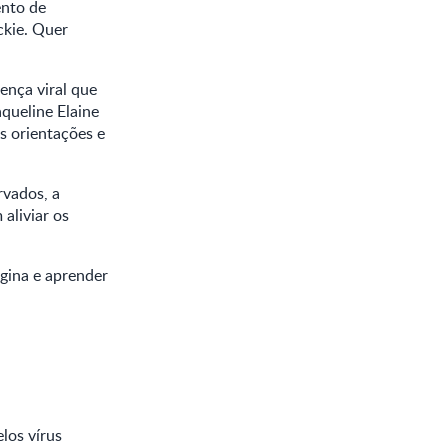
ento de
ckie. Quer
ença viral que
aqueline Elaine
s orientações e
rvados, a
aliviar os
gina e aprender
los vírus