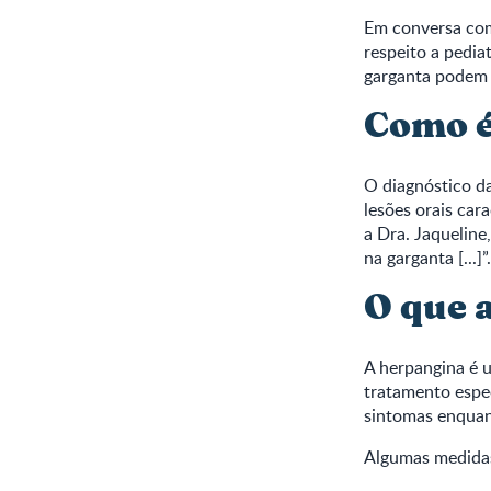
Em conversa com
respeito a pedia
garganta podem 
Como é
O diagnóstico da
lesões orais car
a Dra. Jaqueline,
na garganta [...]”.
O que 
A herpangina é u
tratamento espec
sintomas enquan
Algumas medidas