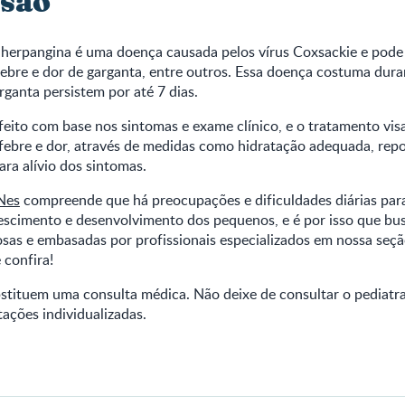
são
 herpangina é uma doença causada pelos vírus Coxsackie e pode
bre e dor de garganta, entre outros. Essa doença costuma durar
arganta persistem por até 7 dias.
feito com base nos sintomas e exame clínico, e o tratamento visa 
febre e dor, através de medidas como hidratação adequada, rep
ra alívio dos sintomas.
Nes
compreende que há preocupações e dificuldades diárias pa
scimento e desenvolvimento dos pequenos, e é por isso que bu
osas e embasadas por profissionais especializados em nossa seç
e confira!
stituem uma consulta médica. Não deixe de consultar o pediatra
tações individualizadas.