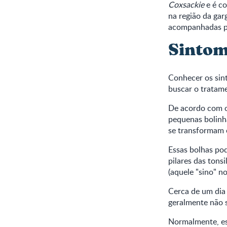
Coxsackie
e é co
na região da ga
acompanhadas por
Sintoma
Conhecer os sint
buscar o tratam
De acordo com 
pequenas bolinha
se transformam 
Essas bolhas po
pilares das tons
(aquele "sino" n
Cerca de um dia 
geralmente não 
Normalmente, es