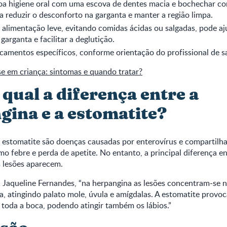
oa higiene oral com uma escova de dentes macia e bochechar co
a reduzir o desconforto na garganta e manter a região limpa.
 alimentação leve, evitando comidas ácidas ou salgadas, pode aju
garganta e facilitar a deglutição.
amentos específicos, conforme orientação do profissional de s
e em criança: sintomas e quando tratar?
 qual a diferença entre a
gina e a estomatite?
a estomatite são doenças causadas por enterovírus e compartil
o febre e perda de apetite. No entanto, a principal diferença en
s lesões aparecem.
 Jaqueline Fernandes, “na herpangina as lesões concentram-se n
a, atingindo palato mole, úvula e amígdalas. A estomatite provoc
toda a boca, podendo atingir também os lábios.”