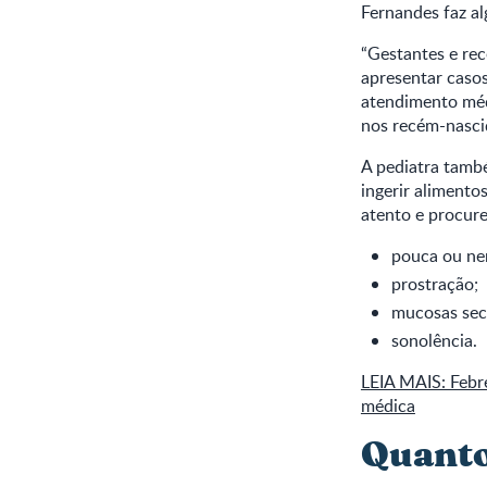
Fernandes faz al
“Gestantes e rec
apresentar casos
atendimento méd
nos recém-nasci
A pediatra tamb
ingerir alimento
atento e procure
pouca ou nen
prostração;
mucosas sec
sonolência.
LEIA MAIS: Febre
médica
Quanto