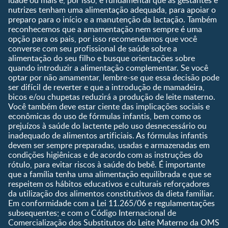
idade ou mais e, por isso, é fundamental que as gestantes e
nutrizes tenham uma alimentação adequada, para apoiar o
Quando eu ficarei fértil?
preparo para o início e a manutenção da lactação. Também
Que dia meu bebê vai
reconhecemos que a amamentação nem sempre é uma
nascer?
opção para os pais, por isso recomendamos que você
converse com seu profissional de saúde sobre a
Guia de Nomes para Bebê
alimentação do seu filho e busque orientações sobre
Calendário de semanas de
quando introduzir a alimentação complementar. Se você
gravidez
optar por não amamentar, lembre-se que essa decisão pode
Calculadora de cor dos
ser difícil de reverter e que a introdução de mamadeira,
olhos
bicos e/ou chupetas reduzirá a produção de leite materno.
Você também deve estar ciente das implicações sociais e
Curva de crescimento do
econômicas do uso de fórmulas infantis, bem como os
bebê
prejuízos à saúde do lactente pelo uso desnecessário ou
Planeta dos Pais
inadequado de alimentos artificiais. As fórmulas infantis
devem ser sempre preparadas, usadas e armazenadas em
Receitas
condições higiênicas e de acordo com as instruções do
rótulo, para evitar riscos à saúde do bebê. É importante
que a família tenha uma alimentação equilibrada e que se
respeitem os hábitos educativos e culturais reforçadores
da utilização dos alimentos constitutivos da dieta familiar.
Em conformidade com a Lei 11.265/06 e regulamentações
subsequentes; e com o Código Internacional de
Comercialização dos Substitutos do Leite Materno da OMS