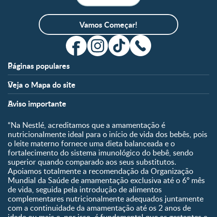
Vamos Começar!
Páginas populares
Apoio
Clube
Veja o Mapa do site
FAQ
Clube Nestlé FamilyNes
Fases
Temas
Nossos Artigos
Faça Login/Cadastre-se
Aviso importante
Pré-Concepção
Vida em Família
Parceiros
Gravidez
Crescimento e
“Na Nestlé, acreditamos que a amamentação é
Fale conosco
Desenvolvimento
Pós-Parto
nutricionalmente ideal para o início de vida dos bebês, pois
Ser Mãe e Pai
o leite materno fornece uma dieta balanceada e o
Shopping
0 a 5 meses
fortalecimento do sistema imunológico do bebê, sendo
Nutrição, Alimentação e
Compre Agora
6 a 8 meses
superior quando comparado aos seus substitutos.
Saúde
Apoiamos totalmente a recomendação da Organização
9 a 12 meses
Mundial da Saúde de amamentação exclusiva até o 6º mês
1 a 3 anos
de vida, seguida pela introdução de alimentos
Pré-escolar
complementares nutricionalmente adequados juntamente
com a continuidade da amamentação até os 2 anos de
Ferramentas