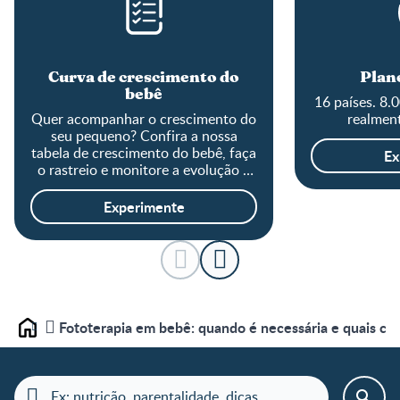
Curva de crescimento do
Plane
bebê
16 países. 8.
Quer acompanhar o crescimento do
realment
seu pequeno? Confira a nossa
tabela de crescimento do bebê, faça
Ex
o rastreio e monitore a evolução o
tamanho do baby!
Experimente
Fototerapia em bebê: quando é necessária e quais cu
Home