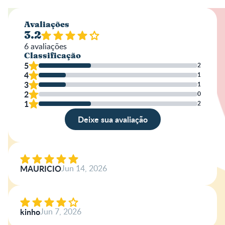
Avaliações
3.2
6
avaliações
Classificação
5
2
4
1
3
1
2
0
1
2
Deixe sua avaliação
Avaliação
Nome
MAURICIO
Jun 14, 2026
Escreva a sua opinião
kinho
Jun 7, 2026