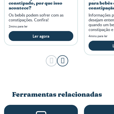
constipado, por que isso
para bebês
acontece?
constipaçã
frequente d
Os bebês podem sofrer com as
Informações p
constipações. Confira!
desejam enten
quando um be
2mins para ler
constipação e
orientação pro
Ler agora
4mins para ler
Ferramentas relacionadas