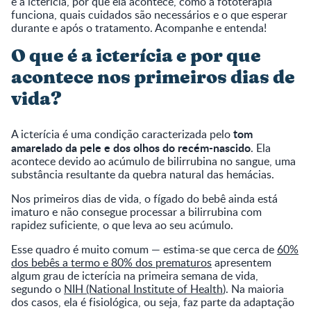
é a icterícia, por que ela acontece, como a fototerapia
funciona, quais cuidados são necessários e o que esperar
durante e após o tratamento. Acompanhe e entenda!
O que é a icterícia e por que
acontece nos primeiros dias de
vida?
tom
A icterícia é uma condição caracterizada pelo
amarelado da pele e dos olhos do recém-nascido
. Ela
acontece devido ao acúmulo de bilirrubina no sangue, uma
substância resultante da quebra natural das hemácias.
Nos primeiros dias de vida, o fígado do bebê ainda está
imaturo e não consegue processar a bilirrubina com
rapidez suficiente, o que leva ao seu acúmulo.
Esse quadro é muito comum — estima-se que cerca de
60%
dos bebês a termo e 80% dos prematuros
apresentem
algum grau de icterícia na primeira semana de vida,
segundo o
NIH (National Institute of Health
). Na maioria
dos casos, ela é fisiológica, ou seja, faz parte da adaptação