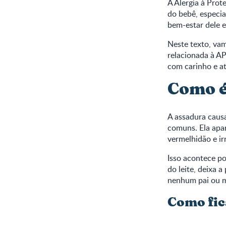
A Alergia à Prot
do bebê, especi
bem-estar dele e
Neste texto, vam
relacionada à AP
com carinho e a
Como é
A assadura caus
comuns. Ela apar
vermelhidão e ir
Isso acontece po
do leite, deixa 
nenhum pai ou m
Como fic