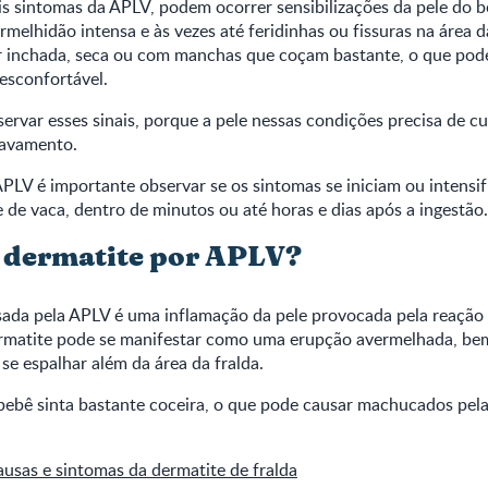
is sintomas da APLV, podem ocorrer sensibilizações da pele do b
melhidão intensa e às vezes até feridinhas ou fissuras na área d
ar inchada, seca ou com manchas que coçam bastante, o que pode
desconfortável.
ervar esses sinais, porque a pele nessas condições precisa de c
ravamento.
APLV é importante observar se os sintomas se iniciam ou intensi
 de vaca, dentro de minutos ou até horas e dias após a ingestão.
 dermatite por APLV?
ada pela APLV é uma inflamação da pele provocada pela reação a
ermatite pode se manifestar como uma erupção avermelhada, bem
se espalhar além da área da fralda.
ebê sinta bastante coceira, o que pode causar machucados pel
usas e sintomas da dermatite de fralda