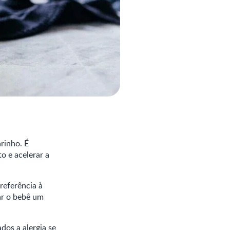
rinho. É
o e acelerar a
referência à
ar o bebê um
os a alergia se