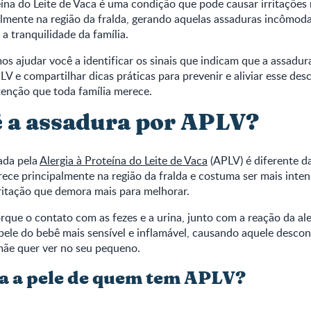
eína do Leite de Vaca é uma condição que pode causar irritações 
almente na região da fralda, gerando aquelas assaduras incômod
 a tranquilidade da família.
os ajudar você a identificar os sinais que indicam que a assadur
LV e compartilhar dicas práticas para prevenir e aliviar esse de
tenção que toda família merece.
 a assadura por APLV?
ada pela
Alergia à Proteína do Leite de Vaca
(APLV) é diferente d
ece principalmente na região da fralda e costuma ser mais inte
ritação que demora mais para melhorar.
rque o contato com as fezes e a urina, junto com a reação da ale
a pele do bebê mais sensível e inflamável, causando aquele desco
ãe quer ver no seu pequeno.
a a pele de quem tem APLV?