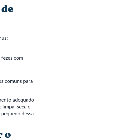
 de
nus;
u fezes com
os comuns para
amento adequado
 limpa, seca e
u pequeno dessa
r o