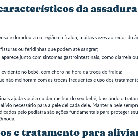
característicos da assadura
nsa e duradoura na região da fralda, muitas vezes ao redor do â
fissuras ou feridinhas que podem até sangrar;
e aparece junto com sintomas gastrointestinais, como diarreia o
evidente no bebê, com choro na hora da troca de fralda;
ue não melhoram com as trocas frequentes e uso dos tratament
sinais ajuda você a cuidar melhor do seu bebê, buscando o trat
lívio necessário para a pele delicada dele. Manter a pele sempre
ndicados pelo
pediatra
são ações fundamentais para proteger se
cômoda.
os e tratamento para alivia