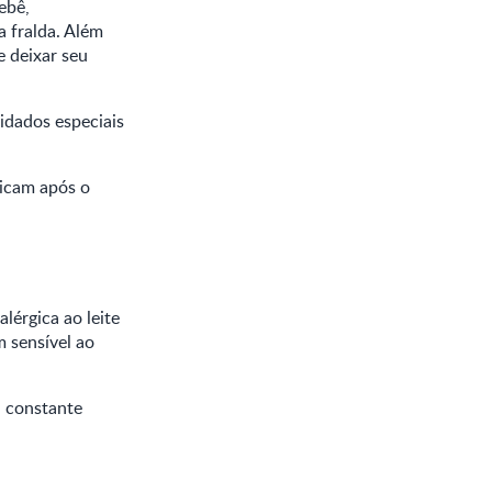
ebê,
a fralda. Além
 deixar seu
uidados especiais
ficam após o
lérgica ao leite
 sensível ao
a constante