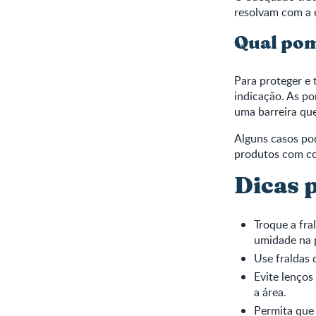
resolvam com a e
Qual po
Para proteger e 
indicação. As p
uma barreira que
Alguns casos pod
produtos com cor
Dicas p
Troque a fra
umidade na 
Use fraldas 
Evite lenço
a área.
Permita que 