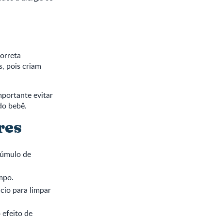
correta
, pois criam
mportante evitar
do bebê.
res
cúmulo de
mpo.
cio para limpar
 efeito de