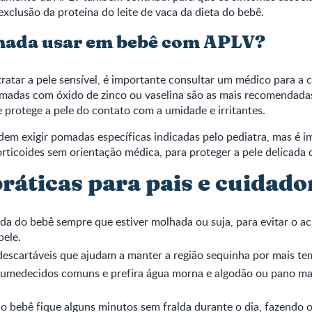
xclusão da proteína do leite de vaca da dieta do bebê.
mada usar em bebê com APLV?
tratar a pele sensível, é importante consultar um médico para a 
omadas com óxido de zinco ou vaselina são as mais recomendadas
 protege a pele do contato com a umidade e irritantes.
em exigir pomadas específicas indicadas pelo pediatra, mas é i
ticoides sem orientação médica, para proteger a pele delicada 
ráticas para pais e cuidado
lda do bebê sempre que estiver molhada ou suja, para evitar o a
pele.
descartáveis que ajudam a manter a região sequinha por mais te
s umedecidos comuns e prefira água morna e algodão ou pano ma
o bebê fique alguns minutos sem fralda durante o dia, fazendo o