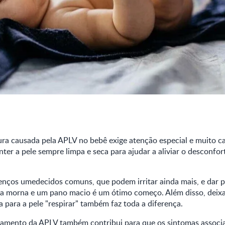
ra causada pela APLV no bebê exige atenção especial e muito ca
er a pele sempre limpa e seca para ajudar a aliviar o desconfort
lenços umedecidos comuns, que podem irritar ainda mais, e dar p
a morna e um pano macio é um ótimo começo. Além disso, deix
 para a pele "respirar" também faz toda a diferença.
amento da APLV também contribui para que os sintomas associad