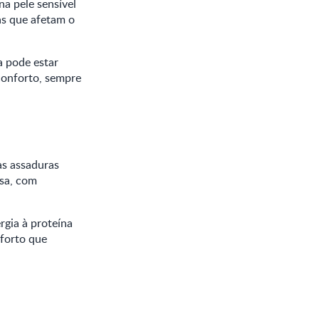
na pele sensível
as que afetam o
a pode estar
sconforto, sempre
as assaduras
nsa, com
rgia à proteína
nforto que