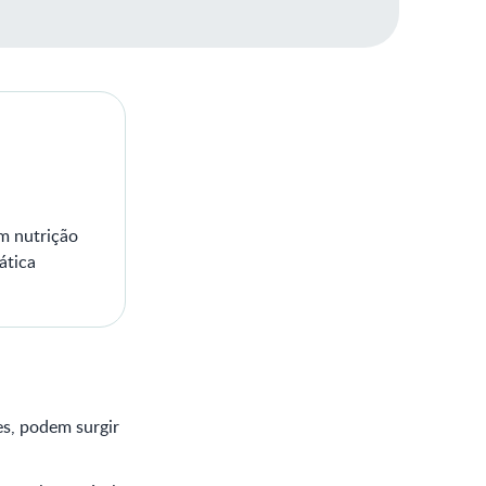
em nutrição
ática
es, podem surgir