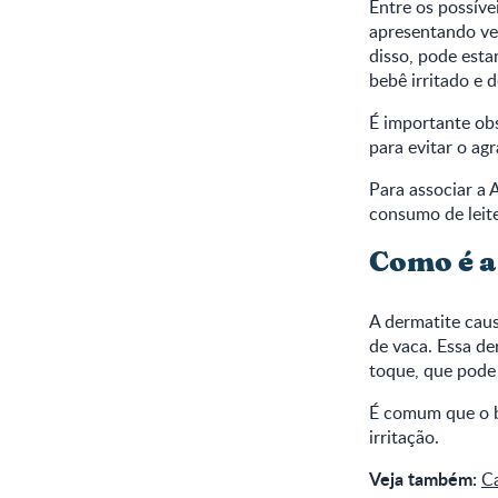
Entre os possíve
apresentando ver
disso, pode est
bebê irritado e 
É importante obs
para evitar o ag
Para associar a 
consumo de leite
Como é a
A dermatite caus
de vaca. Essa d
toque, que pode 
É comum que o b
irritação.
Veja também:
Ca