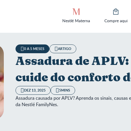
Nestlé Materna
Compre aqui
0 A 5 MESES
ARTIGO
Assadura de APLV: 
cuide do conforto d
DEZ 13, 2025
5MINS
Assadura causada por APLV? Aprenda os sinais, causas e
da Nestlé FamilyNes.
dura de APLV: identifique e cuide do conforto do seu bebê