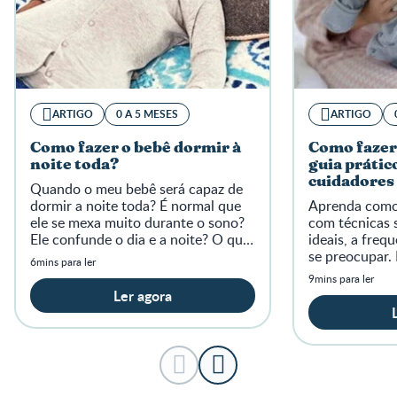
ARTIGO
0 A 5 MESES
ARTIGO
Como fazer o bebê dormir à
Como fazer 
noite toda?
guia prático
cuidadores
Quando o meu bebê será capaz de
dormir a noite toda? É normal que
Aprenda como 
ele se mexa muito durante o sono?
com técnicas 
Ele confunde o dia e a noite? O que
ideais, a freq
fazer para ajudar o bebê a dormir
se preocupar. 
6mins para ler
bem?
melhor do seu
9mins para ler
Ler agora