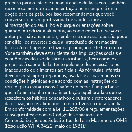
preparo para o início e a manutenção da lactação. Também
Que dia meu bebê vai
reconhecemos que a amamentação nem sempre é uma
nascer?
opção para os pais, por isso recomendamos que você
converse com seu profissional de saúde sobre a
Guia de Nomes para Bebê
alimentação do seu filho e busque orientações sobre
Calendário de semanas de
quando introduzir a alimentação complementar. Se você
gravidez
optar por não amamentar, lembre-se que essa decisão pode
Calculadora de cor dos
ser difícil de reverter e que a introdução de mamadeira,
olhos
bicos e/ou chupetas reduzirá a produção de leite materno.
Você também deve estar ciente das implicações sociais e
Curva de crescimento do
econômicas do uso de fórmulas infantis, bem como os
bebê
prejuízos à saúde do lactente pelo uso desnecessário ou
Planeta dos Pais
inadequado de alimentos artificiais. As fórmulas infantis
devem ser sempre preparadas, usadas e armazenadas em
Receitas
condições higiênicas e de acordo com as instruções do
rótulo, para evitar riscos à saúde do bebê. É importante
que a família tenha uma alimentação equilibrada e que se
respeitem os hábitos educativos e culturais reforçadores
da utilização dos alimentos constitutivos da dieta familiar.
Em conformidade com a Lei 11.265/06 e regulamentações
subsequentes; e com o Código Internacional de
Comercialização dos Substitutos do Leite Materno da OMS
(Resolução WHA 34:22, maio de 1981).”