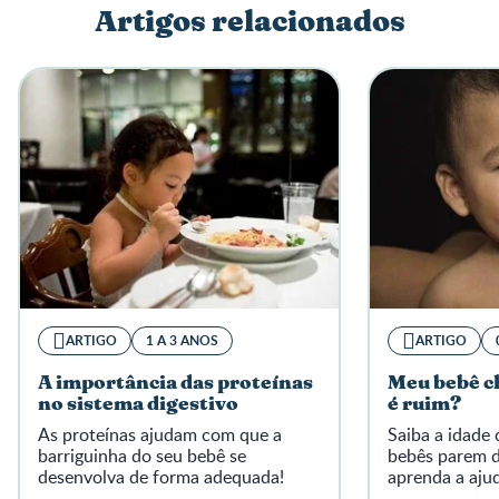
Artigos relacionados
Escreva a sua opinião
ARTIGO
1 A 3 ANOS
ARTIGO
A importância das proteínas
Meu bebê ch
no sistema digestivo
é ruim?
As proteínas ajudam com que a
Saiba a idade 
barriguinha do seu bebê se
bebês parem d
desenvolva de forma adequada!
aprenda a aju