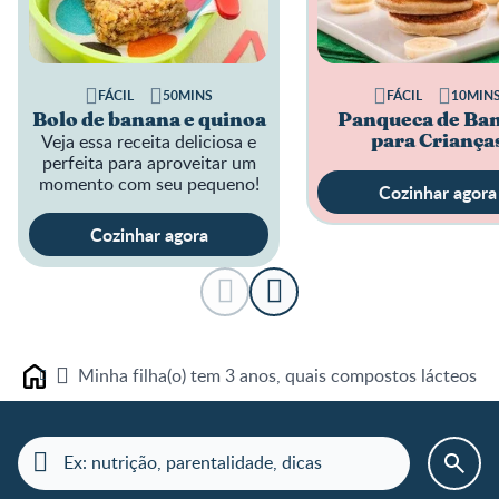
FÁCIL
50MINS
FÁCIL
10MIN
Bolo de banana e quinoa
Panqueca de Ba
Veja essa receita deliciosa e
para Criança
perfeita para aproveitar um
momento com seu pequeno!
Cozinhar agora
Cozinhar agora
Minha filha(o) tem 3 anos, quais compostos lácteos e
Home