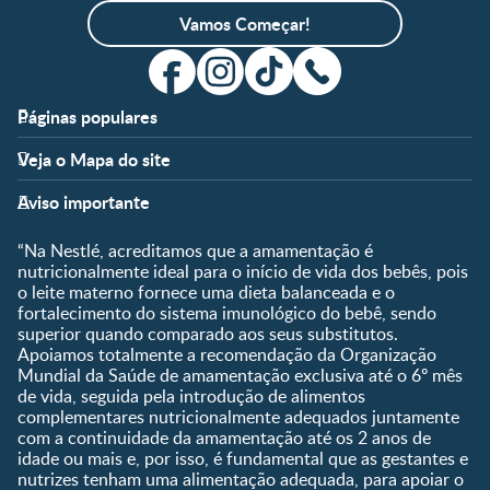
Vamos Começar!
Páginas populares
Apoio
Clube
Veja o Mapa do site
FAQ
Clube Nestlé FamilyNes
Fases
Temas
Nossos Artigos
Faça Login/Cadastre-se
Aviso importante
Pré-Concepção
Vida em Família
Parceiros
Gravidez
Crescimento e
“Na Nestlé, acreditamos que a amamentação é
Fale conosco
Desenvolvimento
Pós-Parto
nutricionalmente ideal para o início de vida dos bebês, pois
Ser Mãe e Pai
o leite materno fornece uma dieta balanceada e o
Shopping
0 a 5 meses
fortalecimento do sistema imunológico do bebê, sendo
Nutrição, Alimentação e
Compre Agora
6 a 8 meses
superior quando comparado aos seus substitutos.
Saúde
Apoiamos totalmente a recomendação da Organização
9 a 12 meses
Mundial da Saúde de amamentação exclusiva até o 6º mês
1 a 3 anos
de vida, seguida pela introdução de alimentos
Pré-escolar
complementares nutricionalmente adequados juntamente
com a continuidade da amamentação até os 2 anos de
Ferramentas
idade ou mais e, por isso, é fundamental que as gestantes e
nutrizes tenham uma alimentação adequada, para apoiar o
Quando eu ficarei fértil?