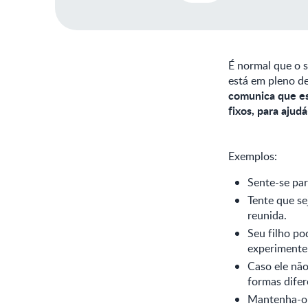
É normal que o s
está em pleno d
comunica que es
fixos, para ajud
Exemplos:
Sente-se par
Tente que se
reunida.
Seu filho po
experimente 
Caso ele não
formas difer
Mantenha-o 