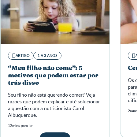
ARTIGO
1 A 3 ANOS
“Meu filho não come”: 5
Ce
motivos que podem estar por
Os c
trás disso
para
eli
Seu filho não está querendo comer? Veja
difí
razões que podem explicar e até solucionar
a questão com a nutricionista Carol
2mins
Albuquerque.
12mins para ler