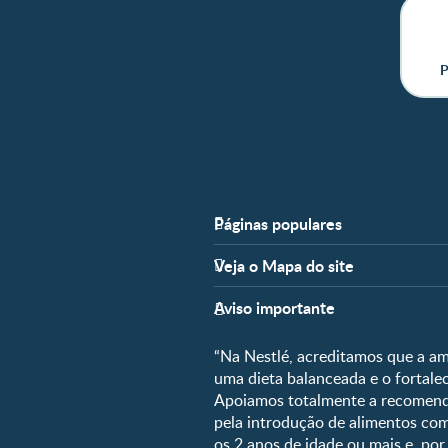
P
Páginas populares
Apoio
Veja o Mapa do site
FAQ
Fases
Nossos Artigos
Aviso importante
Pré-Concepção
Parceiros
Gravidez
“Na Nestlé, acreditamos que a am
Fale conosco
Pós-Parto
uma dieta balanceada e o fortal
Apoiamos totalmente a recomenda
0 a 5 meses
pela introdução de alimentos c
6 a 8 meses
os 2 anos de idade ou mais e, po