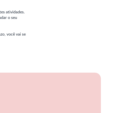
tes atividades.
udar o seu
zo, você vai se
iação
me