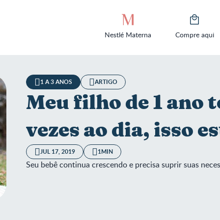
Nestlé Materna
Compre aqui
1 A 3 ANOS
ARTIGO
Meu filho de 1 ano
vezes ao dia, isso e
JUL 17, 2019
1MIN
Seu bebê continua crescendo e precisa suprir suas nece
ilho de 1 ano tem fome muitas vezes ao dia, isso está certo?