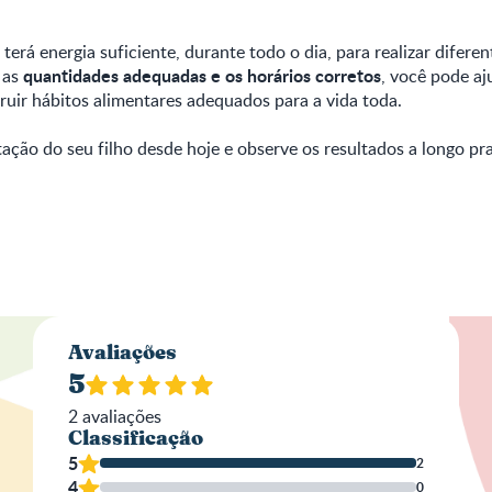
erá energia suficiente, durante todo o dia, para realizar diferen
quantidades adequadas e os horários corretos
 as
, você pode aj
uir hábitos alimentares adequados para a vida toda.
ação do seu filho desde hoje e observe os resultados a longo pra
Aval
Avaliações
5
2
avaliações
Classificação
No
5
2
4
0