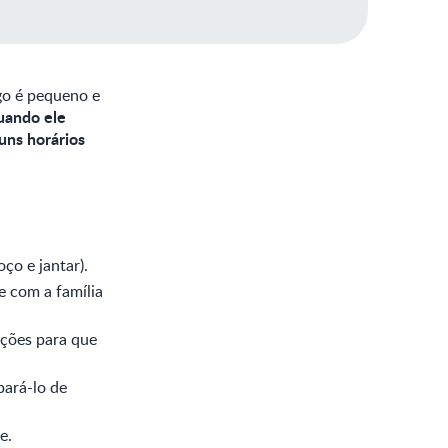
go é pequeno e
uando ele
uns horários
ço e jantar).
e com a família
pções para que
pará-lo de
e.