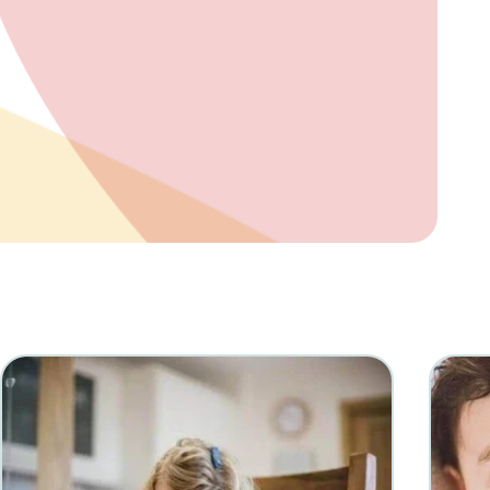
reva
a
ião