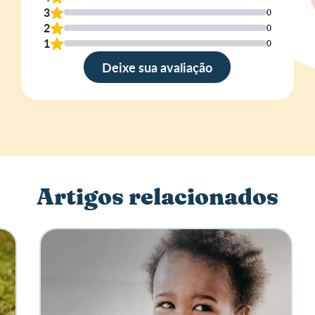
3
0
2
0
Esc
1
0
a su
opin
Deixe sua avaliação
Artigos relacionados