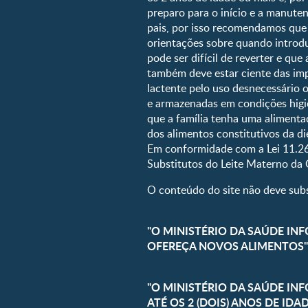
preparo para o início e a manu
9 a 12 meses
pais, por isso recomendamos que 
1 a 3 anos
orientações sobre quando introd
Pré-escolar
pode ser difícil de reverter e qu
também deve estar ciente das imp
lactente pelo uso desnecessário 
e armazenadas em condições higiê
que a família tenha uma alimentaç
dos alimentos constitutivos da die
Em conformidade com a Lei 11.26
Substitutos do Leite Materno da
O conteúdo do site não deve subst
"O MINISTÉRIO DA SAÚDE INF
OFEREÇA NOVOS ALIMENTOS"
"O MINISTÉRIO DA SAÚDE IN
ATÉ OS 2 (DOIS) ANOS DE IDA