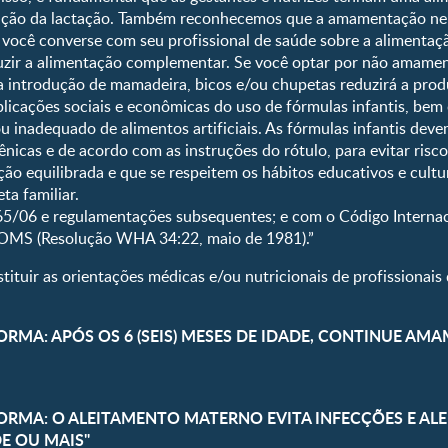
tenção da lactação. Também reconhecemos que a amamentação n
Curva de cresc
você converse com seu profissional de saúde sobre a alimentaçã
Planeta dos Pai
uzir a alimentação complementar. Se você optar por não amament
Receitas
e a introdução de mamadeira, bicos e/ou chupetas reduzirá a pro
licações sociais e econômicas do uso de fórmulas infantis, bem
ou inadequado de alimentos artificiais. As fórmulas infantis dev
nicas e de acordo com as instruções do rótulo, para evitar risc
ão equilibrada e que se respeitem os hábitos educativos e cultur
ta familiar.
5/06 e regulamentações subsequentes; e com o Código Internac
 OMS (Resolução WHA 34:22, maio de 1981).”
ituir as orientações médicas e/ou nutricionais de profissionais 
ORMA: APÓS OS 6 (SEIS) MESES DE IDADE, CONTINUE AM
FORMA: O ALEITAMENTO MATERNO EVITA INFECÇÕES E A
DE OU MAIS"