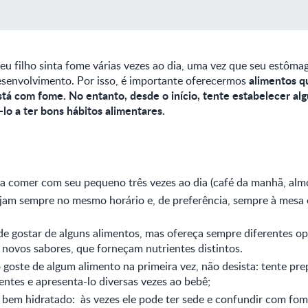
eu filho sinta fome várias vezes ao dia, uma vez que seu estôma
alimentos q
esenvolvimento. Por isso, é importante oferecermos
tá com fome. No entanto, desde o início, tente estabelecer alg
á-lo a ter bons hábitos alimentares.
a comer com seu pequeno três vezes ao dia (café da manhã, almo
jam sempre no mesmo horário e, de preferência, sempre à mesa 
de gostar de alguns alimentos, mas ofereça sempre diferentes o
novos sabores, que forneçam nutrientes distintos.
 goste de algum alimento na primeira vez, não desista: tente pre
entes e apresenta-lo diversas vezes ao bebê;
bem hidratado: às vezes ele pode ter sede e confundir com fom