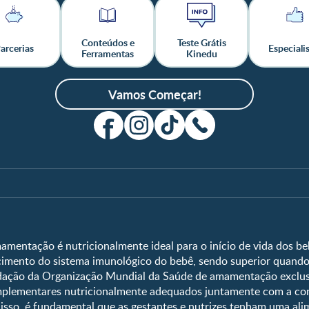
Conteúdos e
Teste Grátis
arcerias
Especiali
Ferramentas
Kinedu
Vamos Começar!
Clube
Shopping
Clube Nestlé FamilyNes
Compre Agora
Temas
Ferramentas
Faça Login/Cadastre-se
Vida em Família
Quando eu ficare
Crescimento e Desenvolvimento
Que dia meu beb
amentação é nutricionalmente ideal para o início de vida dos beb
ecimento do sistema imunológico do bebê, sendo superior quando
Ser Mãe e Pai
Guia de Nomes 
ção da Organização Mundial da Saúde de amamentação exclusiv
Nutrição, Alimentação e Saúde
Calendário de s
omplementares nutricionalmente adequados juntamente com a c
Calculadora de 
r isso, é fundamental que as gestantes e nutrizes tenham uma al