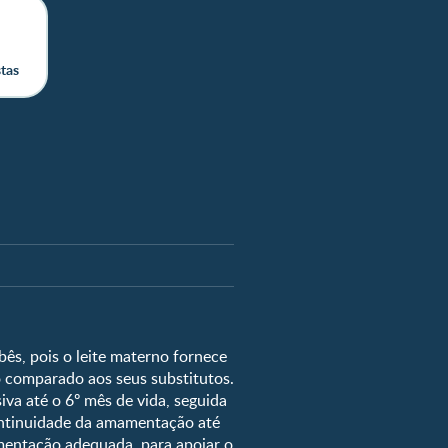
stas
i fértil?
ê vai nascer?
ês, pois o leite materno fornece
 comparado aos seus substitutos.
para Bebê
a até o 6º mês de vida, seguida
emanas de gravidez
ontinuidade da amamentação até
cor dos olhos
imentação adequada, para apoiar o