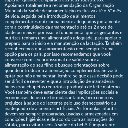
Saúde
Apoiamos totalmente a recomendação da Organização
9 a 12 meses
Mundial da Saúde de amamentação exclusiva até o 6º mês
1 a 3 anos
de vida, seguida pela introdução de alimentos
Pré-escolar
complementares nutricionalmente adequados juntamente
com a continuidade da amamentação até os 2 anos de
Ferramentas
idade ou mais e, por isso, é fundamental que as gestantes e
nutrizes tenham uma alimentação adequada, para apoiar o
Quando eu ficarei fértil?
preparo para o início e a manutenção da lactação. Também
Que dia meu bebê vai
reconhecemos que a amamentação nem sempre é uma
nascer?
opção para os pais, por isso recomendamos que você
converse com seu profissional de saúde sobre a
Guia de Nomes para Bebê
alimentação do seu filho e busque orientações sobre
Calendário de semanas de
quando introduzir a alimentação complementar. Se você
gravidez
optar por não amamentar, lembre-se que essa decisão pode
Calculadora de cor dos
ser difícil de reverter e que a introdução de mamadeira,
olhos
bicos e/ou chupetas reduzirá a produção de leite materno.
Você também deve estar ciente das implicações sociais e
Curva de crescimento do
econômicas do uso de fórmulas infantis, bem como os
bebê
prejuízos à saúde do lactente pelo uso desnecessário ou
Planeta dos Pais
inadequado de alimentos artificiais. As fórmulas infantis
devem ser sempre preparadas, usadas e armazenadas em
Receitas
condições higiênicas e de acordo com as instruções do
rótulo, para evitar riscos à saúde do bebê. É importante