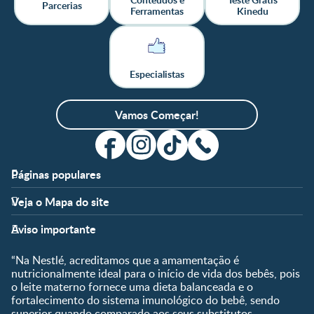
Parcerias
Ferramentas
Kinedu
Especialistas
Vamos Começar!
Páginas populares
Apoio
Clube
Veja o Mapa do site
FAQ
Clube Nestlé FamilyNes
Fases
Temas
Nossos Artigos
Faça Login/Cadastre-se
Aviso importante
Pré-Concepção
Vida em Família
Parceiros
Gravidez
Crescimento e
“Na Nestlé, acreditamos que a amamentação é
Fale conosco
Desenvolvimento
Pós-Parto
nutricionalmente ideal para o início de vida dos bebês, pois
Ser Mãe e Pai
o leite materno fornece uma dieta balanceada e o
Shopping
0 a 5 meses
fortalecimento do sistema imunológico do bebê, sendo
Nutrição, Alimentação e
Compre Agora
6 a 8 meses
superior quando comparado aos seus substitutos.