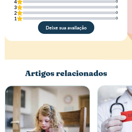
4
0
3
0
2
0
1
0
Deixe sua avaliação
Avaliação
Nome
Artigos relacionados
Escreva a sua opinião