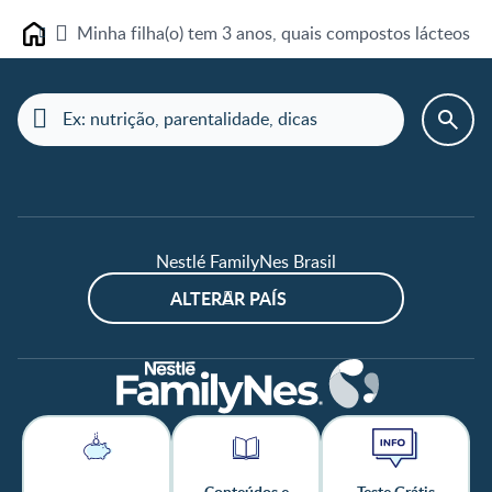
Minha filha(o) tem 3 anos, quais compostos lácteos e
Home
Nestlé FamilyNes Brasil
ALTERAR PAÍS
Conteúdos e
Teste Grátis