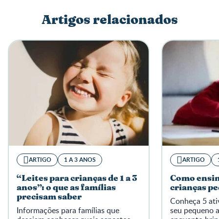
Artigos relacionados
Escreva a sua opinião
ARTIGO
1 A 3 ANOS
ARTIGO
“Leites para crianças de 1 a 3
Como ensin
anos”: o que as famílias
crianças p
precisam saber
Conheça 5 ati
Informações para famílias que
seu pequeno a