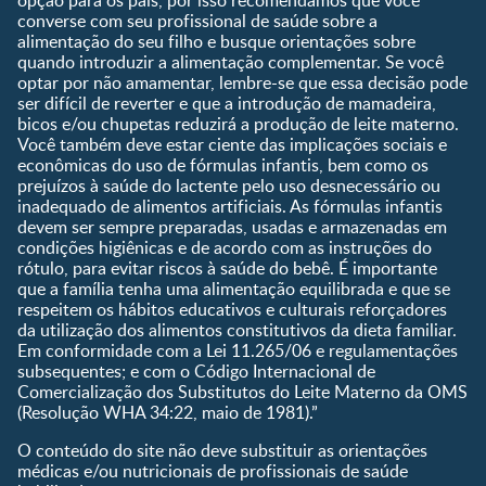
opção para os pais, por isso recomendamos que você
converse com seu profissional de saúde sobre a
Guia de Nomes para Bebê
alimentação do seu filho e busque orientações sobre
Calendário de semanas de
quando introduzir a alimentação complementar. Se você
gravidez
optar por não amamentar, lembre-se que essa decisão pode
Calculadora de cor dos
ser difícil de reverter e que a introdução de mamadeira,
olhos
bicos e/ou chupetas reduzirá a produção de leite materno.
Você também deve estar ciente das implicações sociais e
Curva de crescimento do
econômicas do uso de fórmulas infantis, bem como os
bebê
prejuízos à saúde do lactente pelo uso desnecessário ou
Planeta dos Pais
inadequado de alimentos artificiais. As fórmulas infantis
devem ser sempre preparadas, usadas e armazenadas em
Receitas
condições higiênicas e de acordo com as instruções do
rótulo, para evitar riscos à saúde do bebê. É importante
que a família tenha uma alimentação equilibrada e que se
respeitem os hábitos educativos e culturais reforçadores
da utilização dos alimentos constitutivos da dieta familiar.
Em conformidade com a Lei 11.265/06 e regulamentações
subsequentes; e com o Código Internacional de
Comercialização dos Substitutos do Leite Materno da OMS
(Resolução WHA 34:22, maio de 1981).”
O conteúdo do site não deve substituir as orientações
médicas e/ou nutricionais de profissionais de saúde