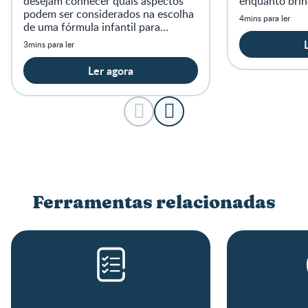
desejam conhecer quais aspectos
enquanto brinc
podem ser considerados na escolha
4mins para ler
de uma fórmula infantil para
crianças de 1 a 3 anos.
3mins para ler
Ler agora
Ferramentas relacionadas