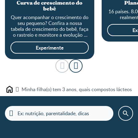
Curva de crescimento do
Plane
bebê
16 países. 8.
Quer acompanhar o crescimento do
realment
seu pequeno? Confira a nossa
tabela de crescimento do bebê, faça
Ex
o rastreio e monitore a evolução o
tamanho do baby!
Experimente
Minha filha(o) tem 3 anos, quais compostos lácteos e
Home