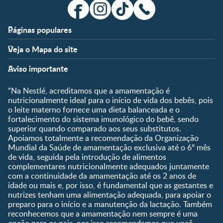
Páginas populares
Apoio
Clube
Veja o Mapa do site
FAQ
Clube Nestlé FamilyNes
Fases
Temas
Nossos Artigos
Faça Login/Cadastre-se
Aviso importante
Pré-Concepção
Vida em Família
Parceiros
Gravidez
Crescimento e
“Na Nestlé, acreditamos que a amamentação é
Fale conosco
Desenvolvimento
Pós-Parto
nutricionalmente ideal para o início de vida dos bebês, pois
Ser Mãe e Pai
o leite materno fornece uma dieta balanceada e o
Shopping
0 a 5 meses
fortalecimento do sistema imunológico do bebê, sendo
Nutrição, Alimentação e
Compre Agora
6 a 8 meses
superior quando comparado aos seus substitutos.
Saúde
Apoiamos totalmente a recomendação da Organização
9 a 12 meses
Mundial da Saúde de amamentação exclusiva até o 6º mês
1 a 3 anos
de vida, seguida pela introdução de alimentos
Pré-escolar
complementares nutricionalmente adequados juntamente
com a continuidade da amamentação até os 2 anos de
Ferramentas
idade ou mais e, por isso, é fundamental que as gestantes e
nutrizes tenham uma alimentação adequada, para apoiar o
Quando eu ficarei fértil?
preparo para o início e a manutenção da lactação. Também
Que dia meu bebê vai
reconhecemos que a amamentação nem sempre é uma
nascer?