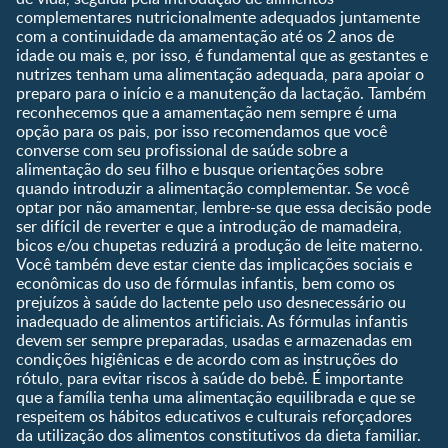
Pré-escolar
complementares nutricionalmente adequados juntamente
com a continuidade da amamentação até os 2 anos de
Ferramentas
idade ou mais e, por isso, é fundamental que as gestantes e
nutrizes tenham uma alimentação adequada, para apoiar o
Quando eu ficarei fértil?
preparo para o início e a manutenção da lactação. Também
Que dia meu bebê vai
reconhecemos que a amamentação nem sempre é uma
nascer?
opção para os pais, por isso recomendamos que você
converse com seu profissional de saúde sobre a
Guia de Nomes para Bebê
alimentação do seu filho e busque orientações sobre
Calendário de semanas de
quando introduzir a alimentação complementar. Se você
gravidez
optar por não amamentar, lembre-se que essa decisão pode
Calculadora de cor dos
ser difícil de reverter e que a introdução de mamadeira,
olhos
bicos e/ou chupetas reduzirá a produção de leite materno.
Você também deve estar ciente das implicações sociais e
Curva de crescimento do
econômicas do uso de fórmulas infantis, bem como os
bebê
prejuízos à saúde do lactente pelo uso desnecessário ou
Planeta dos Pais
inadequado de alimentos artificiais. As fórmulas infantis
devem ser sempre preparadas, usadas e armazenadas em
Receitas
condições higiênicas e de acordo com as instruções do
rótulo, para evitar riscos à saúde do bebê. É importante
que a família tenha uma alimentação equilibrada e que se
respeitem os hábitos educativos e culturais reforçadores
da utilização dos alimentos constitutivos da dieta familiar.