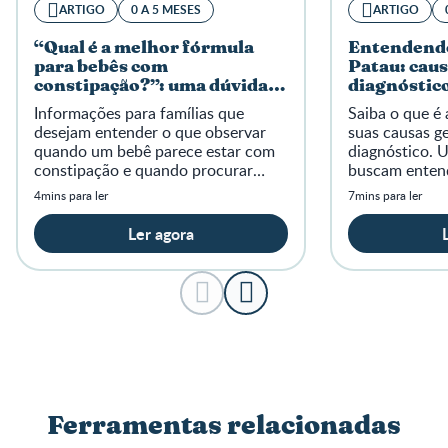
ARTIGO
0 A 5 MESES
ARTIGO
“Qual é a melhor fórmula
Entendendo
para bebês com
Patau: caus
constipação?”: uma dúvida
diagnóstic
frequente das famílias
Informações para famílias que
Saiba o que é
desejam entender o que observar
suas causas ge
quando um bebê parece estar com
diagnóstico. 
constipação e quando procurar
buscam entend
orientação profissional.
rara.
4mins para ler
7mins para ler
Ler agora
Ferramentas relacionadas