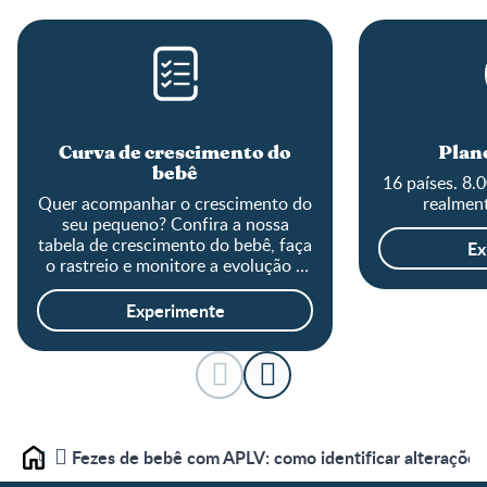
Curva de crescimento do
Plane
bebê
16 países. 8.
Quer acompanhar o crescimento do
realment
seu pequeno? Confira a nossa
tabela de crescimento do bebê, faça
Ex
o rastreio e monitore a evolução o
tamanho do baby!
Experimente
Fezes de bebê com APLV: como identificar alterações
Home