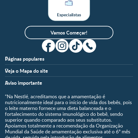
Especialistas
Vamos Começar!
Páginas populares
Apoio
Clube
Veja o Mapa do site
FAQ
Clube Nestlé FamilyNes
Fases
Temas
Nossos Artigos
Faça Login/Cadastre-se
Aviso importante
Pré-Concepção
Vida em Família
Parceiros
Gravidez
Crescimento e
“Na Nestlé, acreditamos que a amamentação é
Fale conosco
Desenvolvimento
Pós-Parto
nutricionalmente ideal para o início de vida dos bebês, pois
Ser Mãe e Pai
o leite materno fornece uma dieta balanceada e o
Shopping
0 a 5 meses
fortalecimento do sistema imunológico do bebê, sendo
Nutrição, Alimentação e
Compre Agora
6 a 8 meses
superior quando comparado aos seus substitutos.
Saúde
Apoiamos totalmente a recomendação da Organização
9 a 12 meses
Mundial da Saúde de amamentação exclusiva até o 6º mês
1 a 3 anos
de vida, seguida pela introdução de alimentos