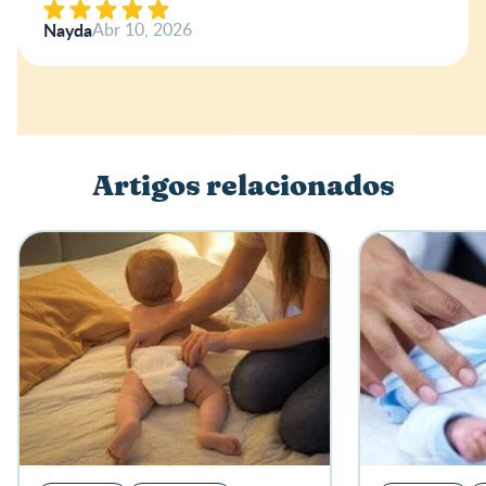
Nome
Nayda
Abr 10, 2026
Escreva a sua opinião
Artigos relacionados