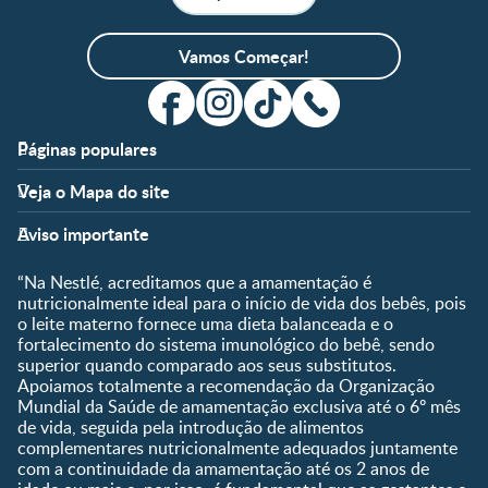
Vamos Começar!
Páginas populares
Apoio
Clube
Veja o Mapa do site
FAQ
Clube Nestlé FamilyNes
Fases
Temas
Nossos Artigos
Faça Login/Cadastre-se
Aviso importante
Pré-Concepção
Vida em Família
Parceiros
Gravidez
Crescimento e
“Na Nestlé, acreditamos que a amamentação é
Fale conosco
Desenvolvimento
Pós-Parto
nutricionalmente ideal para o início de vida dos bebês, pois
Ser Mãe e Pai
o leite materno fornece uma dieta balanceada e o
Shopping
0 a 5 meses
fortalecimento do sistema imunológico do bebê, sendo
Nutrição, Alimentação e
Compre Agora
6 a 8 meses
superior quando comparado aos seus substitutos.
Saúde
Apoiamos totalmente a recomendação da Organização
9 a 12 meses
Mundial da Saúde de amamentação exclusiva até o 6º mês
1 a 3 anos
de vida, seguida pela introdução de alimentos
Pré-escolar
complementares nutricionalmente adequados juntamente
com a continuidade da amamentação até os 2 anos de
Ferramentas