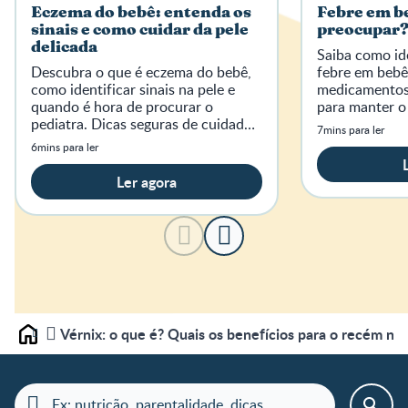
Eczema do bebê: entenda os
Febre em b
sinais e como cuidar da pele
preocupar
delicada
Saiba como ide
Descubra o que é eczema do bebê,
febre em bebê
como identificar sinais na pele e
medicamentos 
quando é hora de procurar o
para manter o
pediatra. Dicas seguras de cuidado
7mins para ler
para pele sensível.
6mins para ler
Ler agora
Vérnix: o que é? Quais os benefícios para o recém nas
Home