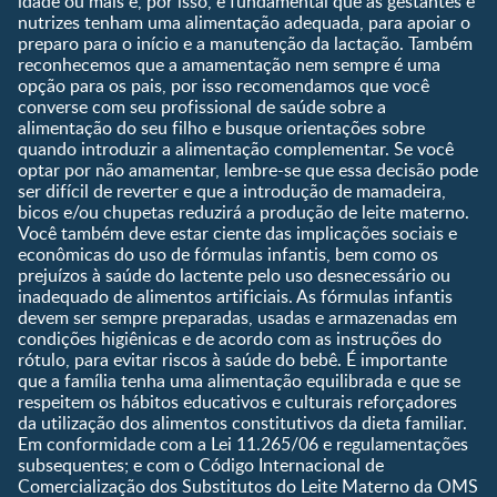
idade ou mais e, por isso, é fundamental que as gestantes e
nutrizes tenham uma alimentação adequada, para apoiar o
Quando eu ficarei fértil?
preparo para o início e a manutenção da lactação. Também
Que dia meu bebê vai
reconhecemos que a amamentação nem sempre é uma
nascer?
opção para os pais, por isso recomendamos que você
converse com seu profissional de saúde sobre a
Guia de Nomes para Bebê
alimentação do seu filho e busque orientações sobre
Calendário de semanas de
quando introduzir a alimentação complementar. Se você
gravidez
optar por não amamentar, lembre-se que essa decisão pode
Calculadora de cor dos
ser difícil de reverter e que a introdução de mamadeira,
olhos
bicos e/ou chupetas reduzirá a produção de leite materno.
Você também deve estar ciente das implicações sociais e
Curva de crescimento do
econômicas do uso de fórmulas infantis, bem como os
bebê
prejuízos à saúde do lactente pelo uso desnecessário ou
Planeta dos Pais
inadequado de alimentos artificiais. As fórmulas infantis
devem ser sempre preparadas, usadas e armazenadas em
Receitas
condições higiênicas e de acordo com as instruções do
rótulo, para evitar riscos à saúde do bebê. É importante
que a família tenha uma alimentação equilibrada e que se
respeitem os hábitos educativos e culturais reforçadores
da utilização dos alimentos constitutivos da dieta familiar.
Em conformidade com a Lei 11.265/06 e regulamentações
subsequentes; e com o Código Internacional de
Comercialização dos Substitutos do Leite Materno da OMS