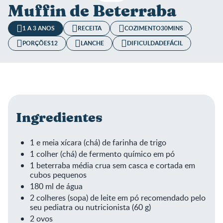
Muffin de Beterraba
1 A 3 ANOS
RECEITA
COZIMENTO
30MINS
PORÇÕES
12
LANCHE
DIFICULDADE
FÁCIL
Ingredientes
1 e meia xícara (chá) de farinha de trigo
1 colher (chá) de fermento químico em pó
1 beterraba média crua sem casca e cortada em
cubos pequenos
180 ml de água
2 colheres (sopa) de leite em pó recomendado pelo
seu pediatra ou nutricionista (60 g)
2 ovos