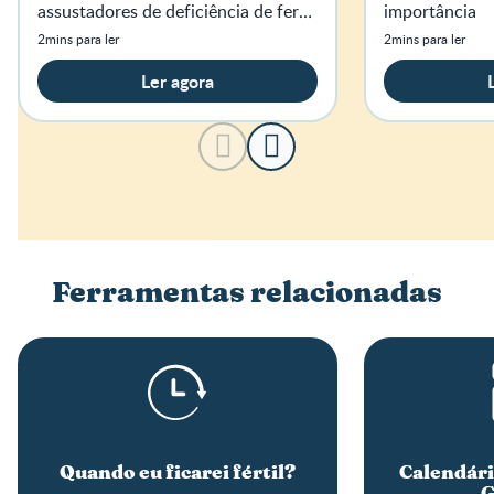
assustadores de deficiência de ferro
importância
no organismo.
2mins para ler
2mins para ler
Ler agora
Ferramentas relacionadas
Quando eu ficarei fértil?
Calendári