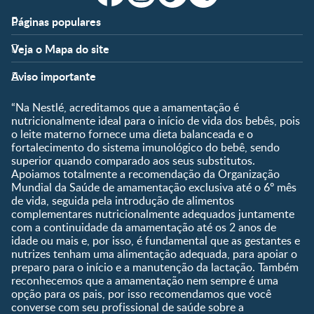
Páginas populares
Apoio
Clube
Veja o Mapa do site
FAQ
Clube Nestlé FamilyNes
Fases
Temas
Nossos Artigos
Faça Login/Cadastre-se
Aviso importante
Pré-Concepção
Vida em Família
Parceiros
Gravidez
Crescimento e
“Na Nestlé, acreditamos que a amamentação é
Fale conosco
Desenvolvimento
Pós-Parto
nutricionalmente ideal para o início de vida dos bebês, pois
Ser Mãe e Pai
o leite materno fornece uma dieta balanceada e o
Shopping
0 a 5 meses
fortalecimento do sistema imunológico do bebê, sendo
Nutrição, Alimentação e
Compre Agora
6 a 8 meses
superior quando comparado aos seus substitutos.
Saúde
Apoiamos totalmente a recomendação da Organização
9 a 12 meses
Mundial da Saúde de amamentação exclusiva até o 6º mês
1 a 3 anos
de vida, seguida pela introdução de alimentos
Pré-escolar
complementares nutricionalmente adequados juntamente
com a continuidade da amamentação até os 2 anos de
Ferramentas
idade ou mais e, por isso, é fundamental que as gestantes e
nutrizes tenham uma alimentação adequada, para apoiar o
Quando eu ficarei fértil?
preparo para o início e a manutenção da lactação. Também
Que dia meu bebê vai
reconhecemos que a amamentação nem sempre é uma
nascer?
opção para os pais, por isso recomendamos que você
converse com seu profissional de saúde sobre a
Guia de Nomes para Bebê