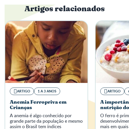
Artigos relacionados
ARTIGO
1 A 3 ANOS
ARTIGO
Anemia Ferropriva em
A importân
Crianças
nutrição d
A anemia é algo conhecido por
O ferro é pri
grande parte da população e mesmo
desenvolvimen
assim o Brasil tem índices
mais em quais