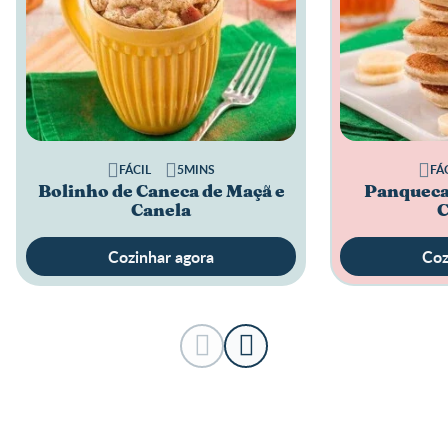
FÁCIL
5MINS
FÁ
Bolinho de Caneca de Maçã e
Panqueca
Canela
C
Cozinhar agora
Coz