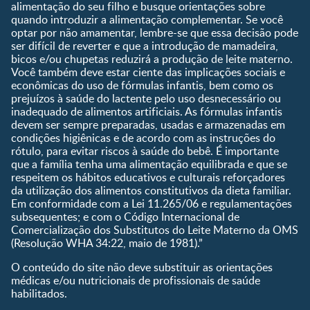
alimentação do seu filho e busque orientações sobre
Calendário de semanas de
quando introduzir a alimentação complementar. Se você
gravidez
optar por não amamentar, lembre-se que essa decisão pode
Calculadora de cor dos
ser difícil de reverter e que a introdução de mamadeira,
olhos
bicos e/ou chupetas reduzirá a produção de leite materno.
Você também deve estar ciente das implicações sociais e
Curva de crescimento do
econômicas do uso de fórmulas infantis, bem como os
bebê
prejuízos à saúde do lactente pelo uso desnecessário ou
Planeta dos Pais
inadequado de alimentos artificiais. As fórmulas infantis
devem ser sempre preparadas, usadas e armazenadas em
Receitas
condições higiênicas e de acordo com as instruções do
rótulo, para evitar riscos à saúde do bebê. É importante
que a família tenha uma alimentação equilibrada e que se
respeitem os hábitos educativos e culturais reforçadores
da utilização dos alimentos constitutivos da dieta familiar.
Em conformidade com a Lei 11.265/06 e regulamentações
subsequentes; e com o Código Internacional de
Comercialização dos Substitutos do Leite Materno da OMS
(Resolução WHA 34:22, maio de 1981).”
O conteúdo do site não deve substituir as orientações
médicas e/ou nutricionais de profissionais de saúde
habilitados.