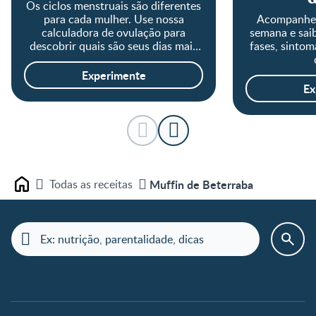
G
Os ciclos menstruais são diferentes
para cada mulher. Use nossa
Acompanhe 
calculadora de ovulação para
semana e saib
descobrir quais são seus dias mais
fases, sinto
férteis.
Experimente
Ex
Todas as receitas
Muffin de Beterraba
Home