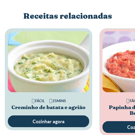
Receitas relacionadas
FÁCIL
25MINS
FÁ
Creminho de batata e agrião
Papinha d
B
Cozinhar agora
Coz