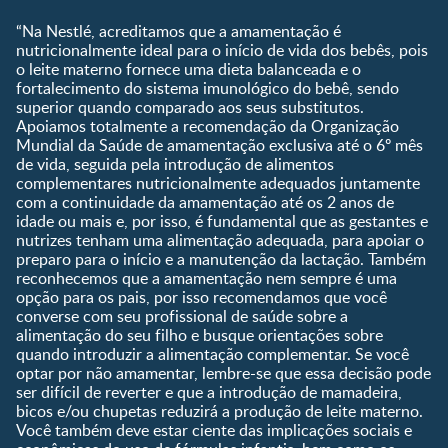
Parceiros
Gravidez
Crescimento e
“Na Nestlé, acreditamos que a amamentação é
Fale conosco
Desenvolvimento
Pós-Parto
nutricionalmente ideal para o início de vida dos bebês, pois
Ser Mãe e Pai
o leite materno fornece uma dieta balanceada e o
Shopping
0 a 5 meses
fortalecimento do sistema imunológico do bebê, sendo
Nutrição, Alimentação e
Compre Agora
6 a 8 meses
superior quando comparado aos seus substitutos.
Saúde
Apoiamos totalmente a recomendação da Organização
9 a 12 meses
Mundial da Saúde de amamentação exclusiva até o 6º mês
1 a 3 anos
de vida, seguida pela introdução de alimentos
Pré-escolar
complementares nutricionalmente adequados juntamente
com a continuidade da amamentação até os 2 anos de
Ferramentas
idade ou mais e, por isso, é fundamental que as gestantes e
nutrizes tenham uma alimentação adequada, para apoiar o
Quando eu ficarei fértil?
preparo para o início e a manutenção da lactação. Também
Que dia meu bebê vai
reconhecemos que a amamentação nem sempre é uma
nascer?
opção para os pais, por isso recomendamos que você
converse com seu profissional de saúde sobre a
Guia de Nomes para Bebê
alimentação do seu filho e busque orientações sobre
Calendário de semanas de
quando introduzir a alimentação complementar. Se você
gravidez
optar por não amamentar, lembre-se que essa decisão pode
Calculadora de cor dos
ser difícil de reverter e que a introdução de mamadeira,
olhos
bicos e/ou chupetas reduzirá a produção de leite materno.
Você também deve estar ciente das implicações sociais e
Curva de crescimento do