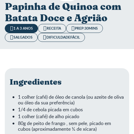
Papinha de Quinoa com
Batata Doce e Agrião
1 A 3 ANOS
RECEITA
PREP:
30MINS
SALGADOS
DIFICULDADE
FÁCIL
Ingredientes
1 colher (café) de óleo de canola (ou azeite de oliva
ou óleo da sua preferência)
1/4 de cebola picada em cubos
1 colher (café) de alho picado
80g de peito de frango , sem pele, picado em
cubos (aproximadamente ¼ de xícara)