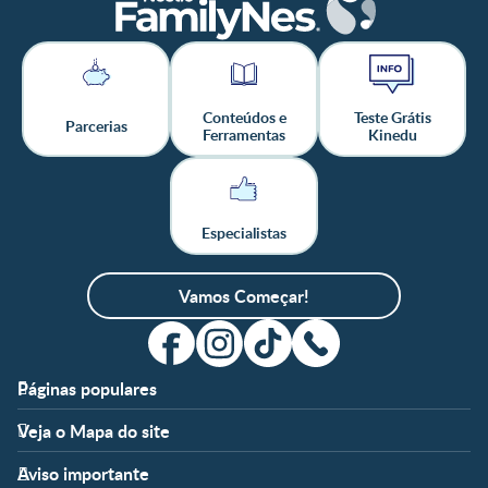
Conteúdos e
Teste Grátis
Parcerias
Ferramentas
Kinedu
Especialistas
Vamos Começar!
Páginas populares
Apoio
Clube
Veja o Mapa do site
FAQ
Clube Nestlé FamilyNes
Fases
Temas
Nossos Artigos
Faça Login/Cadastre-se
Aviso importante
Pré-Concepção
Vida em Família