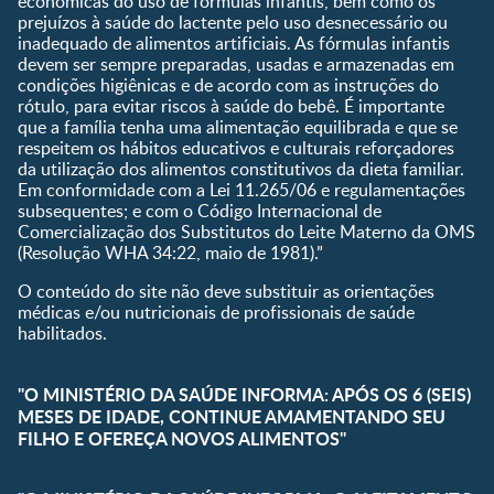
econômicas do uso de fórmulas infantis, bem como os
bebê
prejuízos à saúde do lactente pelo uso desnecessário ou
Planeta dos Pais
inadequado de alimentos artificiais. As fórmulas infantis
devem ser sempre preparadas, usadas e armazenadas em
Receitas
condições higiênicas e de acordo com as instruções do
rótulo, para evitar riscos à saúde do bebê. É importante
que a família tenha uma alimentação equilibrada e que se
respeitem os hábitos educativos e culturais reforçadores
da utilização dos alimentos constitutivos da dieta familiar.
Em conformidade com a Lei 11.265/06 e regulamentações
subsequentes; e com o Código Internacional de
Comercialização dos Substitutos do Leite Materno da OMS
(Resolução WHA 34:22, maio de 1981).”
O conteúdo do site não deve substituir as orientações
médicas e/ou nutricionais de profissionais de saúde
habilitados.
"O MINISTÉRIO DA SAÚDE INFORMA: APÓS OS 6 (SEIS)
MESES DE IDADE, CONTINUE AMAMENTANDO SEU
FILHO E OFEREÇA NOVOS ALIMENTOS"